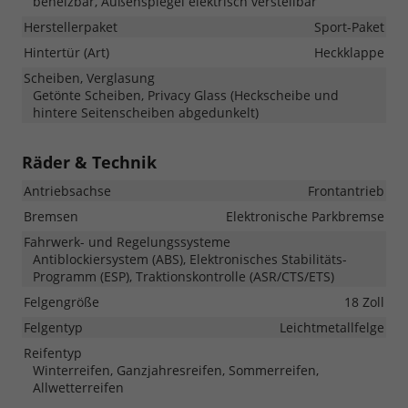
beheizbar, Außenspiegel elektrisch verstellbar
Herstellerpaket
Sport-Paket
Hintertür (Art)
Heckklappe
Scheiben, Verglasung
Getönte Scheiben, Privacy Glass (Heckscheibe und
hintere Seitenscheiben abgedunkelt)
Räder & Technik
Antriebsachse
Frontantrieb
Bremsen
Elektronische Parkbremse
Fahrwerk- und Regelungssysteme
Antiblockiersystem (ABS), Elektronisches Stabilitäts-
Programm (ESP), Traktionskontrolle (ASR/CTS/ETS)
Felgengröße
18 Zoll
Felgentyp
Leichtmetallfelge
Reifentyp
Winterreifen, Ganzjahresreifen, Sommerreifen,
Allwetterreifen