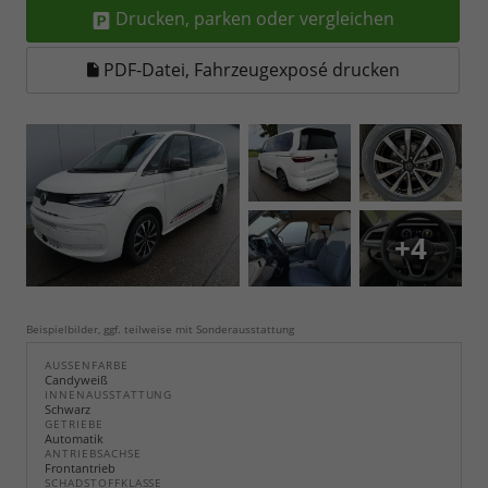
Drucken, parken oder vergleichen
PDF-Datei, Fahrzeugexposé drucken
+4
Beispielbilder, ggf. teilweise mit Sonderausstattung
AUSSENFARBE
Candyweiß
INNENAUSSTATTUNG
Schwarz
GETRIEBE
Automatik
ANTRIEBSACHSE
Frontantrieb
SCHADSTOFFKLASSE