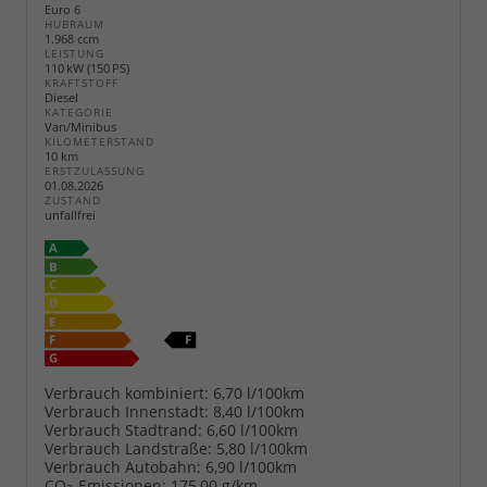
Euro 6
HUBRAUM
1.968 ccm
LEISTUNG
110 kW (150 PS)
KRAFTSTOFF
Diesel
KATEGORIE
Van/Minibus
KILOMETERSTAND
10 km
ERSTZULASSUNG
01.08.2026
ZUSTAND
unfallfrei
Verbrauch kombiniert:
6,70 l/100km
Verbrauch Innenstadt:
8,40 l/100km
Verbrauch Stadtrand:
6,60 l/100km
Verbrauch Landstraße:
5,80 l/100km
Verbrauch Autobahn:
6,90 l/100km
CO
-Emissionen:
175,00 g/km