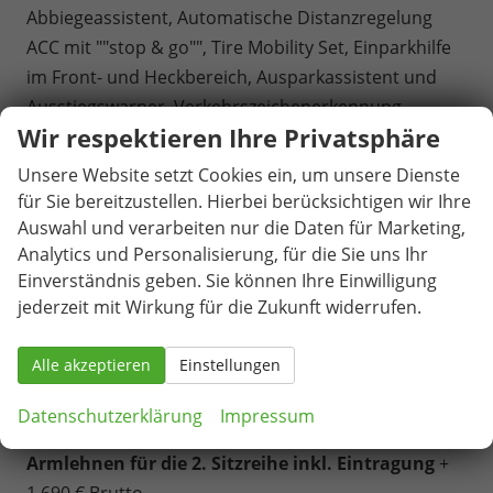
Abbiegeassistent, Automatische Distanzregelung
ACC mit ""stop & go"", Tire Mobility Set, Einparkhilfe
im Front- und Heckbereich, Ausparkassistent und
Ausstiegswarner, Verkehrszeichenerkennung,
Wir respektieren Ihre Privatsphäre
Ablenkungs- und Müdigkeitserkennung,
Kreuzungsassistent, Notbremsassistent ""Front
Unsere Website setzt Cookies ein, um unsere Dienste
Assist"" mit Fußgänger- und Radfahrererkennung,
für Sie bereitzustellen. Hierbei berücksichtigen wir Ihre
Notrufsystem eCall, Reifenkontrollanzeige.
Auswahl und verarbeiten nur die Daten für Marketing,
Analytics und Personalisierung, für die Sie uns Ihr
ausl. Ez. und Garantiebeginn ab Kaufdatum /
Einverständnis geben. Sie können Ihre Einwilligung
Endkundennachweis erforderlich.
jederzeit mit Wirkung für die Zukunft widerrufen.
Gegen Aufpreis:
6 Sitzer: 1 zusätzlicher Sitz (
Vis-a-Vis)
mit
Alle akzeptieren
Einstellungen
Armlehnen für die 2. Sitzreihe inkl. Eintragung + 845
€ Brutto
Datenschutzerklärung
Impressum
7 Sitzer: 2 zusätzliche Sitze (
Vis-a-Vis)
mit
Armlehnen für die 2. Sitzreihe inkl. Eintragung
+
1.690 € Brutto