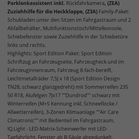
Parklenkassistent inkl.
Rückfahrkamera
, (ZEA)
Zuziehhilfe für die Heckklappe, (Z3A)
Family-Paket:
Schubladen unter den Sitzen im Fahrgastraum und 2
Abfallbehälter, Multifunktionstisch/Mittelkonsole,
Schiebefenster sowie Zuziehhilfe in der Schiebetüre
links und rechts.
Highlights: Sport Edition Paket: Sport Edition
Schriftzug an Fahrzeugseite, Fahrzeugheck und im
Fahrzeuginnenraum, Fahrzeug 8-fach-bereift,
Leichtmetallräder 7,5J x 18 (Sport Edition Design
TN28, schwarz glanzgedreht) mit Sommerreifen 235
50 R18, Alufelgen 7Jx17 ""Dundrod"" schwarz mit
Winterreifen (M+S Kennung inkl. Schneeflocke /
Allwetterreifen), 3-Zonen Klimaanlage ""Air Care
Climatronic"" mit Bedienteil im Fahrgastraum,
IQ.Light - LED-Matrix-Scheinwerfer mit LED-
Tagfahrlicht, Fenster ab B-Säule abgedunkelt,