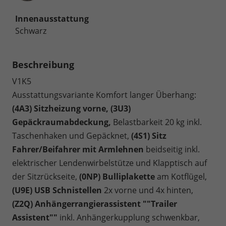
Innenausstattung
Schwarz
Beschreibung
V1K5
Ausstattungsvariante Komfort langer Überhang:
(4A3) Sitzheizung vorne, (3U3)
Gepäckraumabdeckung,
Belastbarkeit 20 kg inkl.
Taschenhaken und Gepäcknet,
(4S1) Sitz
Fahrer/Beifahrer mit Armlehnen
beidseitig inkl.
elektrischer Lendenwirbelstütze und Klapptisch auf
der Sitzrückseite,
(0NP) Bulliplakette
am Kotflügel,
(U9E) USB Schnistellen
2x vorne und 4x hinten,
(Z2Q) Anhängerrangierassistent ""Trailer
Assistent""
inkl. Anhängerkupplung schwenkbar,