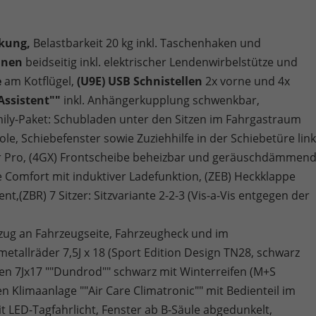
ckung,
Belastbarkeit 20 kg inkl. Taschenhaken und
hnen
beidseitig inkl. elektrischer Lendenwirbelstütze und
e
am Kotflügel,
(U9E) USB Schnistellen
2x vorne und 4x
Assistent""
inkl. Anhängerkupplung schwenkbar,
ily-Paket: Schubladen unter den Sitzen im Fahrgastraum
ole, Schiebefenster sowie Zuziehhilfe in der Schiebetüre lin
er Pro, (4GX) Frontscheibe beheizbar und geräuschdämmend
elle Comfort mit induktiver Ladefunktion, (ZEB) Heckklappe
nt,(ZBR) 7 Sitzer: Sitzvariante 2-2-3 (Vis-a-Vis entgegen der
ftzug an Fahrzeugseite, Fahrzeugheck und im
etallräder 7,5J x 18 (Sport Edition Design TN28, schwarz
en 7Jx17 ""Dundrod"" schwarz mit Winterreifen (M+S
en Klimaanlage ""Air Care Climatronic"" mit Bedienteil im
t LED-Tagfahrlicht, Fenster ab B-Säule abgedunkelt,