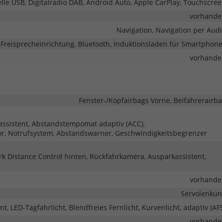
elle USB, Digitalradio DAB, Android Auto, Apple CarPlay, Touchscre
vorhande
Navigation, Navigation per Aud
Freisprecheinrichtung, Bluetooth, Induktionsladen für Smartphon
vorhande
Fenster-/Kopfairbags Vorne, Beifahrerairb
eassistent, Abstandstempomat adaptiv (ACC),
r, Notrufsystem, Abstandswarner, Geschwindigkeitsbegrenzer
rk Distance Control hinten, Rückfahrkamera, Ausparkassistent,
vorhande
Servolenku
nt, LED-Tagfahrlicht, Blendfreies Fernlicht, Kurvenlicht, adaptiv (AF
vorhande