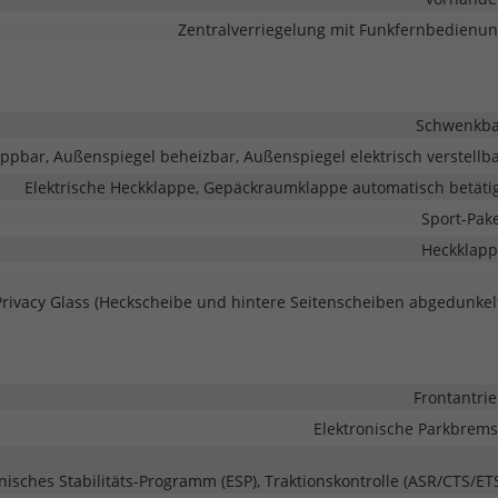
Zentralverriegelung mit Funkfernbedienu
Schwenkba
ppbar, Außenspiegel beheizbar, Außenspiegel elektrisch verstellb
Elektrische Heckklappe, Gepäckraumklappe automatisch betäti
Sport-Pak
Heckklap
Privacy Glass (Heckscheibe und hintere Seitenscheiben abgedunkel
Frontantri
Elektronische Parkbrem
onisches Stabilitäts-Programm (ESP), Traktionskontrolle (ASR/CTS/ET