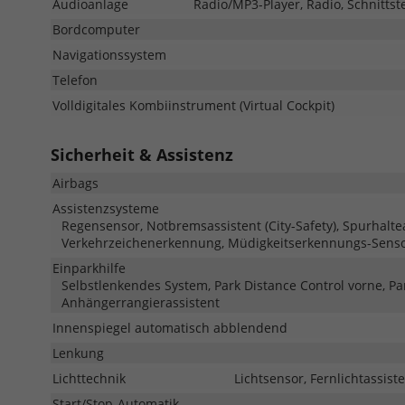
Audioanlage
Radio/MP3-Player, Radio, Schnittst
Bordcomputer
Navigationssystem
Telefon
Volldigitales Kombiinstrument (Virtual Cockpit)
Sicherheit & Assistenz
Airbags
Assistenzsysteme
Regensensor, Notbremsassistent (City-Safety), Spurhalt
Verkehrzeichenerkennung, Müdigkeitserkennungs-Senso
Einparkhilfe
Selbstlenkendes System, Park Distance Control vorne, Pa
Anhängerrangierassistent
Innenspiegel automatisch abblendend
Lenkung
Lichttechnik
Lichtsensor, Fernlichtassiste
Start/Stop-Automatik