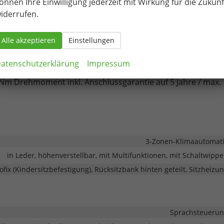
önnen Ihre Einwilligung jederzeit mit Wirkung für die Zukunf
iderrufen.
ndennachweis erforderlich.
Alle akzeptieren
Einstellungen
400 Nm Drehmoment 1.849 € Brutto
(Entfall der
 übernommen)
atenschutzerklärung
Impressum
Nm Drehmoment inkl. Anschlussgarantie auf 5 Jahre / max.
3-Zonen-Klimaautomat
in Leder, höhenverstellbar, mit Multifunktionen, mit Schaltwipp
sofix (Kindersitzbefestigung), Rücksitzbank hinten geteilt, Sitzheizu
Sprachsteueru