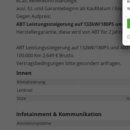
eCall, Reifenkontrollanzeige.
k
w
ausl. Ez. und Garantiebeginn ab Kaufdatum / Endku
Gegen Aufpreis:
ABT Leistungssteigerung auf 132kW/180PS und 
Herstellergarantie, diese wird von ABT für 2 Jahre
D
ABT Leistungssteigerung auf 132kW/180PS und 400 
100.000 Km 2.649 € Brutto
Vertragsbedingungen bitte gesondert anfragen.
Innen
Klimatisierung
Lenkrad
Sitze
I
Infotainment & Kommunikation
Assistenzsysteme