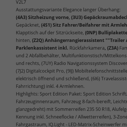
V2L7
Ausstattungsvariante Elegance langer Überhang:
(4A3) Sitzheizung vorne, (3U3) Gepäckraumabde
Gepäcknet,
(4S1) Sitz Fahrer/Beifahrer mit Armle
Klapptisch auf der Sitzrückseite,
(0NP) Bulliplakett
hinten,
(Z2Q) Anhängerrangierassistent ""Trailer 
Parklenkassistent inkl.
Rückfahrkamera
, (Z3A)
Fam
und 2 Abfallbehälter, Multifunktionstisch/Mittelkons
und rechts, (7UY) Radio Navigationssystem Discov
(7J2) Digitalcockpit Pro, (9IJ) Mobiltelefonschnittst
elektrisch öffnend und schließend, (6I6) Travelassiste
Fahrrichtung) inkl. 4 Armlehnen.
Highlights: Sport Edition Paket: Sport Edition Schri
Fahrzeuginnenraum, Fahrzeug 8-fach-bereift, Leichtm
glanzgedreht) mit Sommerreifen 235 50 R18, Alufelg
Kennung inkl. Schneeflocke / Allwetterreifen), 3-Zon
Fahrgastraum, IQ.Light - LED-Matrix-Scheinwerfer mi