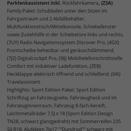
Parklenkassistent inkl.
Rückfahrkamera
, (Z3A)
Family-Paket: Schubladen unter den Sitzen im
Fahrgastraum und 2 Abfallbehälter,
Multifunktionstisch/Mittelkonsole, Schiebefenster
sowie Zuziehhilfe in der Schiebetüre links und rechts,
(7UY) Radio Navigationssystem Discover Pro, (4GX)
Frontscheibe beheizbar und geräuschdämmend,
(7J2) Digitalcockpit Pro, (9IJ) Mobiltelefonschnittstelle
Comfort mit induktiver Ladefunktion, (ZEB)
Heckklappe elektrisch öffnend und schließend, (6I6)
Travelassistent
Highlights: Sport Edition Paket: Sport Edition
Schriftzug an Fahrzeugseite, Fahrzeugheck und im
Fahrzeuginnenraum, Fahrzeug 8-fach-bereift,
Leichtmetallräder 7,5J x 18 (Sport Edition Design
TN28, schwarz glanzgedreht) mit Sommerreifen 235
50 R18, Alufelgen 7Jx17 ""Dundrod"" schwarz mit