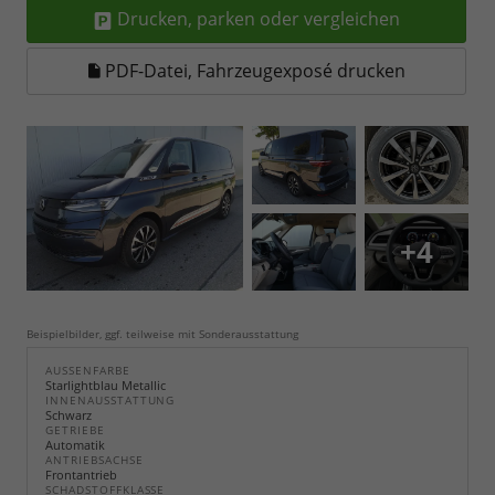
Drucken, parken oder vergleichen
PDF-Datei, Fahrzeugexposé drucken
+4
Beispielbilder, ggf. teilweise mit Sonderausstattung
AUSSENFARBE
Starlightblau Metallic
INNENAUSSTATTUNG
Schwarz
GETRIEBE
Automatik
ANTRIEBSACHSE
Frontantrieb
SCHADSTOFFKLASSE