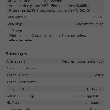
Fahrwerk- und Regelungssysteme
Antiblockiersystem (ABS), Elektronisches Stabilitäts-
Programm (ESP), Traktionskontrolle (ASR/CTS/ETS)
Felgengröße
18 Zoll
Felgentyp
Leichtmetallfelge
Reifentyp
Winterreifen, Ganzjahresreifen, Sommerreifen,
Allwetterreifen
Sonstiges
Antriebsart
Verbrennungsmotor (ICE)
Anzahl Sitzplätze
5
Anzahl Türen
5-türig
Anzahl Vorbesitzer
1
Erstzulassung
01.06.2026
Garantieleistung
Fahrzeuggarantie
HU/AU neu
vorhanden
Innenausstattung
Schwarz