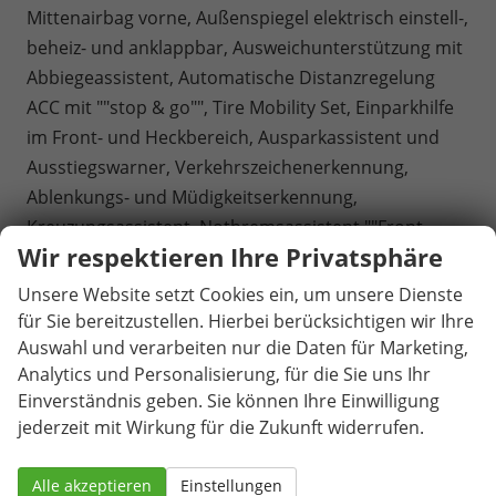
Mittenairbag vorne, Außenspiegel elektrisch einstell-,
beheiz- und anklappbar, Ausweichunterstützung mit
Abbiegeassistent, Automatische Distanzregelung
ACC mit ""stop & go"", Tire Mobility Set, Einparkhilfe
im Front- und Heckbereich, Ausparkassistent und
Ausstiegswarner, Verkehrszeichenerkennung,
Ablenkungs- und Müdigkeitserkennung,
Kreuzungsassistent, Notbremsassistent ""Front
Wir respektieren Ihre Privatsphäre
Assist"" mit Fußgänger- und Radfahrererkennung,
Notrufsystem eCall, Reifenkontrollanzeige.
Unsere Website setzt Cookies ein, um unsere Dienste
ausl. Ez. und Garantiebeginn ab Kaufdatum /
für Sie bereitzustellen. Hierbei berücksichtigen wir Ihre
Endkundennachweis erforderlich.
Auswahl und verarbeiten nur die Daten für Marketing,
Analytics und Personalisierung, für die Sie uns Ihr
Gegen Aufpreis:
Einverständnis geben. Sie können Ihre Einwilligung
6 Sitzer: 1 zusätzlicher Sitz (
Vis-a-Vis)
mit
jederzeit mit Wirkung für die Zukunft widerrufen.
Armlehnen für die 2. Sitzreihe inkl. Eintragung + 845
€ Brutto
Alle akzeptieren
Einstellungen
7 Sitzer: 2 zusätzliche Sitze (
Vis-a-Vis)
mit