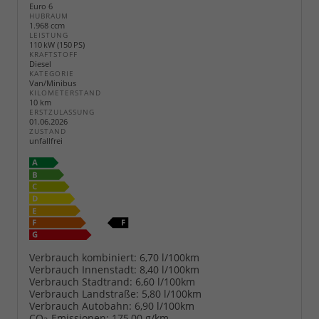
Euro 6
HUBRAUM
1.968 ccm
LEISTUNG
110 kW (150 PS)
KRAFTSTOFF
Diesel
KATEGORIE
Van/Minibus
KILOMETERSTAND
10 km
ERSTZULASSUNG
01.06.2026
ZUSTAND
unfallfrei
Verbrauch kombiniert:
6,70 l/100km
Verbrauch Innenstadt:
8,40 l/100km
Verbrauch Stadtrand:
6,60 l/100km
Verbrauch Landstraße:
5,80 l/100km
Verbrauch Autobahn:
6,90 l/100km
CO
-Emissionen:
175,00 g/km