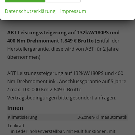
Armlehnen für die 2. Sitzreihe inkl. Eintragung
+
Datenschutzerklärung
Impressum
1.690 € Brutto
ABT Leistungssteigerung auf 132kW/180PS und
400 Nm Drehmoment 1.849 € Brutto
(Entfall der
Herstellergarantie, diese wird von ABT für 2 Jahre
übernommen)
ABT Leistungssteigerung auf 132kW/180PS und 400
Nm Drehmoment inkl. Anschlussgarantie auf 5 Jahre
/ max. 100.000 Km 2.649 € Brutto
Vertragsbedingungen bitte gesondert anfragen.
Innen
Klimatisierung
3-Zonen-Klimaautomatik
Lenkrad
in Leder, höhenverstellbar, mit Multifunktionen, mit