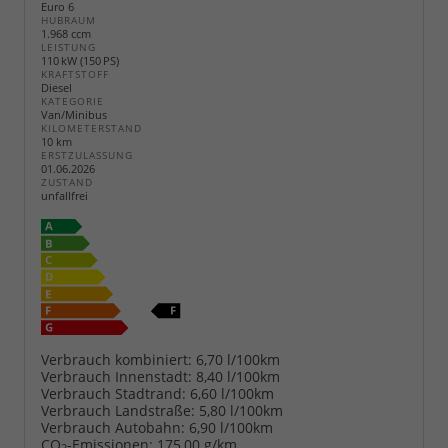
Euro 6
HUBRAUM
1.968 ccm
LEISTUNG
110 kW (150 PS)
KRAFTSTOFF
Diesel
KATEGORIE
Van/Minibus
KILOMETERSTAND
10 km
ERSTZULASSUNG
01.06.2026
ZUSTAND
unfallfrei
Verbrauch kombiniert:
6,70 l/100km
Verbrauch Innenstadt:
8,40 l/100km
Verbrauch Stadtrand:
6,60 l/100km
Verbrauch Landstraße:
5,80 l/100km
Verbrauch Autobahn:
6,90 l/100km
CO
-Emissionen:
175,00 g/km
2