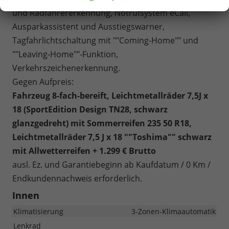
und Radfahrererkennung, Notrufsystem eCall,
Ausparkassistent und Ausstiegswarner,
Tagfahrlichtschaltung mit ""Coming-Home"" und
""Leaving-Home""-Funktion,
Verkehrszeichenerkennung.
Gegen Aufpreis:
Fahrzeug 8-fach-bereift, Leichtmetallräder 7,5J x
18 (SportEdition Design TN28, schwarz
glanzgedreht) mit Sommerreifen 235 50 R18,
Leichtmetallräder 7,5 J x 18 ""Toshima"" schwarz
mit Allwetterreifen + 1.299 € Brutto
ausl. Ez. und Garantiebeginn ab Kaufdatum / 0 Km /
Endkundennachweis erforderlich.
Innen
Klimatisierung
3-Zonen-Klimaautomatik
Lenkrad