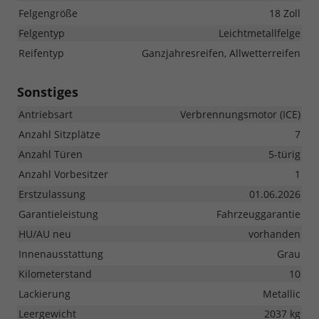
Felgengröße
18 Zoll
Felgentyp
Leichtmetallfelge
Reifentyp
Ganzjahresreifen, Allwetterreifen
Sonstiges
Antriebsart
Verbrennungsmotor (ICE)
Anzahl Sitzplätze
7
Anzahl Türen
5-türig
Anzahl Vorbesitzer
1
Erstzulassung
01.06.2026
Garantieleistung
Fahrzeuggarantie
HU/AU neu
vorhanden
Innenausstattung
Grau
Kilometerstand
10
Lackierung
Metallic
Leergewicht
2037 kg