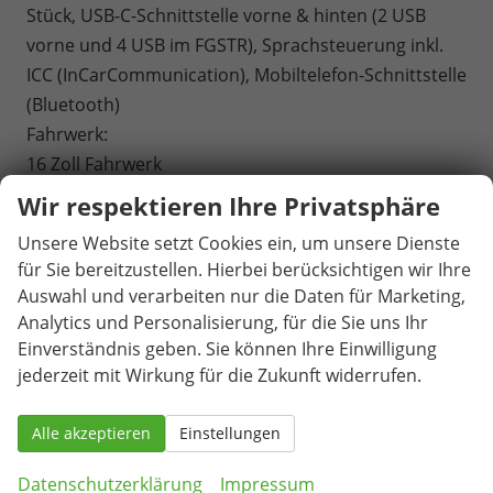
Stück, USB-C-Schnittstelle vorne & hinten (2 USB
vorne und 4 USB im FGSTR), Sprachsteuerung inkl.
ICC (InCarCommunication), Mobiltelefon-Schnittstelle
(Bluetooth)
Fahrwerk:
16 Zoll Fahrwerk
Sicherheit und Fahrerassistenz:
Wir respektieren Ihre Privatsphäre
ABS, ESP, Airbag für Fahrer und Beifahrer mit
Unsere Website setzt Cookies ein, um unsere Dienste
Beifahrer-Airbag-Deaktivierung, Seiten- und
für Sie bereitzustellen. Hierbei berücksichtigen wir Ihre
Kopfairbags vorne, Kopfairbags für die äußeren
Auswahl und verarbeiten nur die Daten für Marketing,
Sitzplätze hinten und Mittenairbag vorne,
Analytics und Personalisierung, für die Sie uns Ihr
Außenspiegel elektrisch einstell-, beheiz- und
Einverständnis geben. Sie können Ihre Einwilligung
anklappbar, Ablenkungs- und Müdigkeitserkennung,
jederzeit mit Wirkung für die Zukunft widerrufen.
Ausweichunterstützung mit Abbiegeassistent,
Bordwerkzeug und Tire Mobility Set, Einparkhilfe im
Alle akzeptieren
Einstellungen
Front- und Heckbereich, Kreuzungsassistent,
Datenschutzerklärung
Impressum
Notbremsassistent ""Front Assist"" mit Fußgänger-