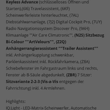
Keyless Advance
(schlüsselloses Öffnen und
Starten),(6I6) Travelassistent, (6KF)
Scheinwerferleiste hinterleuchtet, (7AL)
Diebstahlwarnanlage, (7J2) Digital Cockpit Pro, (7UY)
Radio Navigationssystem Discover Pro, (9AH)
Klimaanlage ""Air Care Climatronic"",
(N2S) Sitzbezug
Bi-Colour ""ArtVelours"", (Z2Q)
Anhängerrangierassistent ""Trailer Assistent""
inkl. Anhängerkupplung schwenkbar,
Parklenkassistent inkl. Rückfahrkamera, (Z8A)
Schiebefenster im Fahrgastraum links und rechts,
Fenster ab B-Säule abgedunkelt,
(ZBR)
7 Sitzer:
Sitzvariante 2-2-3 (Vis-a-Vis
entgegen der
Fahrrichtung) inkl. 4 Armlehnen.
Highlights:
IQ.Light - LED-Matrix-Scheinwerfer, Automatische