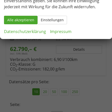
Einverständnis geben. Sie können Ihre Einwilligung
jederzeit mit Wirkung für die Zukunft widerrufen.
Volkswagen T7 California
Beach Camper 2.0 TDI 7-Gang-DSG
unverbindliche Lieferzeit:
08.10.2026
Neuwagen
Alle akzeptieren
Einstellungen
Fahrzeugnr.
81731
Getriebe
Automatik
Datenschutzerklärung
Impressum
Kraftstoff
Diesel
Außenfarbe
Pure Grey / Dach in Schwarz
Leistung
110 kW (150 PS)
Kilometerstand
50 km
62.790,– €
Details
incl. 19% MwSt.
Verbrauch kombiniert:
6,90 l/100km
CO
-Klasse:
G
2
CO
-Emissionen:
182,00 g/km
2
Datensätze pro Seite:
10
20
50
100
250
Seite: