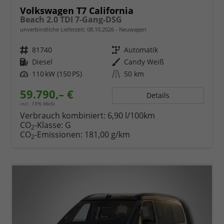
Volkswagen T7 California
Beach 2.0 TDI 7-Gang-DSG
unverbindliche Lieferzeit:
08.10.2026
Neuwagen
Fahrzeugnr.
81740
Getriebe
Automatik
Kraftstoff
Diesel
Außenfarbe
Candy Weiß
Leistung
110 kW (150 PS)
Kilometerstand
50 km
59.790,– €
Details
incl. 19% MwSt.
Verbrauch kombiniert:
6,90 l/100km
CO
-Klasse:
G
2
CO
-Emissionen:
181,00 g/km
2