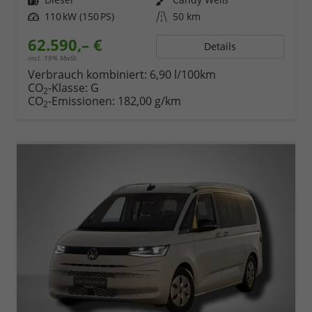
Leistung
110 kW (150 PS)
Kilometerstand
50 km
62.590,– €
Details
incl. 19% MwSt.
Verbrauch kombiniert:
6,90 l/100km
CO
-Klasse:
G
2
CO
-Emissionen:
182,00 g/km
2