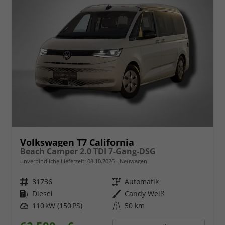
Volkswagen T7 California
Beach Camper 2.0 TDI 7-Gang-DSG
unverbindliche Lieferzeit:
08.10.2026
Neuwagen
Fahrzeugnr.
81736
Getriebe
Automatik
Kraftstoff
Diesel
Außenfarbe
Candy Weiß
Leistung
110 kW (150 PS)
Kilometerstand
50 km