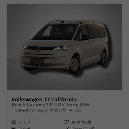
Volkswagen T7 California
Beach Camper 2.0 TDI 7-Gang-DSG
unverbindliche Lieferzeit:
08.10.2026
Neuwagen
Fahrzeugnr.
81734
Getriebe
Automatik
Kraftstoff
Diesel
Außenfarbe
Candy Weiß