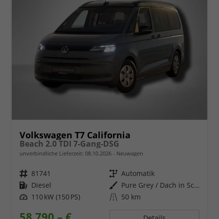
Volkswagen T7 California
Beach 2.0 TDI 7-Gang-DSG
unverbindliche Lieferzeit:
08.10.2026
Neuwagen
Fahrzeugnr.
81741
Getriebe
Automatik
Kraftstoff
Diesel
Außenfarbe
Pure Grey / Dach in Schwarz
Leistung
110 kW (150 PS)
Kilometerstand
50 km
58.790,– €
Details