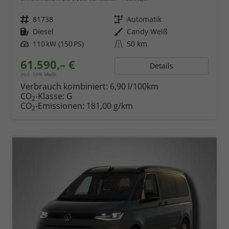
Fahrzeugnr.
81738
Getriebe
Automatik
Kraftstoff
Diesel
Außenfarbe
Candy Weiß
Leistung
110 kW (150 PS)
Kilometerstand
50 km
61.590,– €
Details
incl. 19% MwSt.
Verbrauch kombiniert:
6,90 l/100km
CO
-Klasse:
G
2
CO
-Emissionen:
181,00 g/km
2