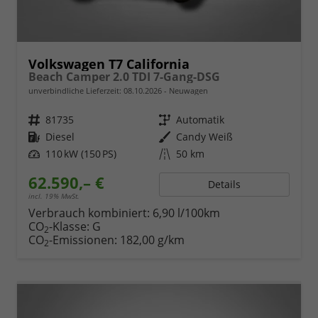
Volkswagen T7 California
Beach Camper 2.0 TDI 7-Gang-DSG
unverbindliche Lieferzeit:
08.10.2026
Neuwagen
Fahrzeugnr.
81735
Getriebe
Automatik
Kraftstoff
Diesel
Außenfarbe
Candy Weiß
Leistung
110 kW (150 PS)
Kilometerstand
50 km
62.590,– €
Details
incl. 19% MwSt.
Verbrauch kombiniert:
6,90 l/100km
CO
-Klasse:
G
2
CO
-Emissionen:
182,00 g/km
2