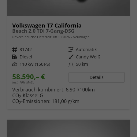
Volkswagen T7 California
Beach 2.0 TDI 7-Gang-DSG
unverbindliche Lieferzeit:
08.10.2026
Neuwagen
Fahrzeugnr.
81742
Getriebe
Automatik
Kraftstoff
Diesel
Außenfarbe
Candy Weiß
Leistung
110 kW (150 PS)
Kilometerstand
50 km
58.590,– €
Details
incl. 19% MwSt.
Verbrauch kombiniert:
6,90 l/100km
CO
-Klasse:
G
2
CO
-Emissionen:
181,00 g/km
2