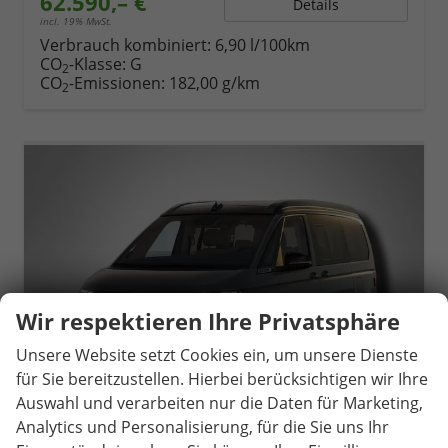
62.590,– €
Details
incl. 19% MwSt.
Verbrauch kombiniert:
6,90 l/100km
CO
-Klasse:
G
2
CO
-Emissionen:
182,00 g/km
2
Wir respektieren Ihre Privatsphäre
Unsere Website setzt Cookies ein, um unsere Dienste
für Sie bereitzustellen. Hierbei berücksichtigen wir Ihre
Auswahl und verarbeiten nur die Daten für Marketing,
Analytics und Personalisierung, für die Sie uns Ihr