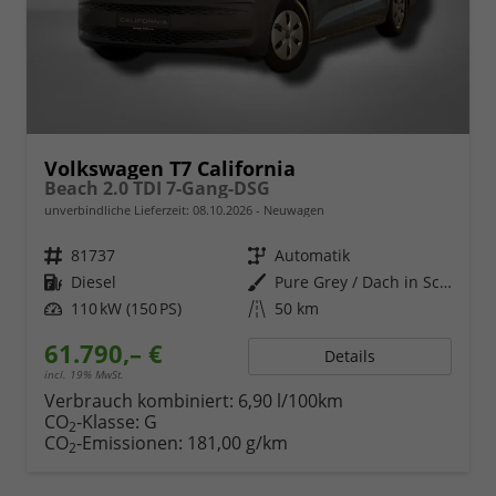
Volkswagen T7 California
Beach 2.0 TDI 7-Gang-DSG
unverbindliche Lieferzeit:
08.10.2026
Neuwagen
Fahrzeugnr.
81737
Getriebe
Automatik
Kraftstoff
Diesel
Außenfarbe
Pure Grey / Dach in Schwarz
Leistung
110 kW (150 PS)
Kilometerstand
50 km
61.790,– €
Details
incl. 19% MwSt.
Verbrauch kombiniert:
6,90 l/100km
CO
-Klasse:
G
2
CO
-Emissionen:
181,00 g/km
2