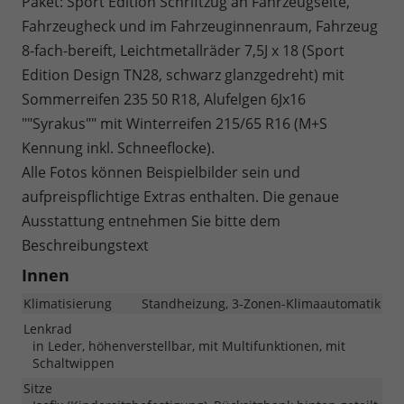
Paket: Sport Edition Schriftzug an Fahrzeugseite,
Fahrzeugheck und im Fahrzeuginnenraum, Fahrzeug
8-fach-bereift, Leichtmetallräder 7,5J x 18 (Sport
Edition Design TN28, schwarz glanzgedreht) mit
Sommerreifen 235 50 R18, Alufelgen 6Jx16
""Syrakus"" mit Winterreifen 215/65 R16 (M+S
Kennung inkl. Schneeflocke).
Alle Fotos können Beispielbilder sein und
aufpreispflichtige Extras enthalten. Die genaue
Ausstattung entnehmen Sie bitte dem
Beschreibungstext
Innen
Klimatisierung
Standheizung, 3-Zonen-Klimaautomatik
Lenkrad
in Leder, höhenverstellbar, mit Multifunktionen, mit
Schaltwippen
Sitze