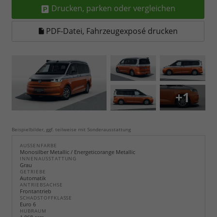
Drucken, parken oder vergleichen
PDF-Datei, Fahrzeugexposé drucken
+1
Beispielbilder, ggf. teilweise mit Sonderausstattung
AUSSENFARBE
Monosilber Metallic / Energeticorange Metallic
INNENAUSSTATTUNG
Grau
GETRIEBE
Automatik
ANTRIEBSACHSE
Frontantrieb
SCHADSTOFFKLASSE
Euro 6
HUBRAUM