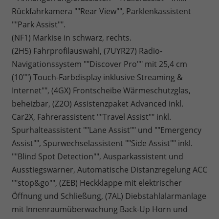
Rückfahrkamera ""Rear View"", Parklenkassistent
""Park Assist"".
(NF1) Markise in schwarz, rechts.
(2H5) Fahrprofilauswahl, (7UYR27) Radio-
Navigationssystem ""Discover Pro"" mit 25,4 cm
(10"") Touch-Farbdisplay inklusive Streaming &
Internet"", (4GX) Frontscheibe Wärmeschutzglas,
beheizbar, (Z2O) Assistenzpaket Advanced inkl.
Car2X, Fahrerassistent ""Travel Assist"" inkl.
Spurhalteassistent ""Lane Assist"" und ""Emergency
Assist"", Spurwechselassistent ""Side Assist"" inkl.
""Blind Spot Detection"", Ausparkassistent und
Ausstiegswarner, Automatische Distanzregelung ACC
""stop&go"", (ZEB) Heckklappe mit elektrischer
Öffnung und Schließung, (7AL) Diebstahlalarmanlage
mit Innenraumüberwachung Back-Up Horn und