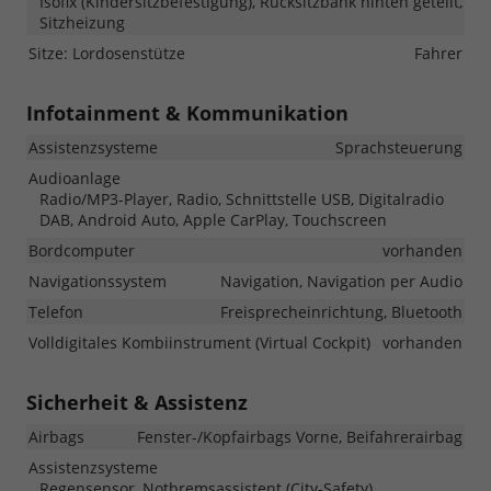
Isofix (Kindersitzbefestigung), Rücksitzbank hinten geteilt,
Sitzheizung
Sitze: Lordosenstütze
Fahrer
Infotainment & Kommunikation
Assistenzsysteme
Sprachsteuerung
Audioanlage
Radio/MP3-Player, Radio, Schnittstelle USB, Digitalradio
DAB, Android Auto, Apple CarPlay, Touchscreen
Bordcomputer
vorhanden
Navigationssystem
Navigation, Navigation per Audio
Telefon
Freisprecheinrichtung, Bluetooth
Volldigitales Kombiinstrument (Virtual Cockpit)
vorhanden
Sicherheit & Assistenz
Airbags
Fenster-/Kopfairbags Vorne, Beifahrerairbag
Assistenzsysteme
Regensensor, Notbremsassistent (City-Safety),