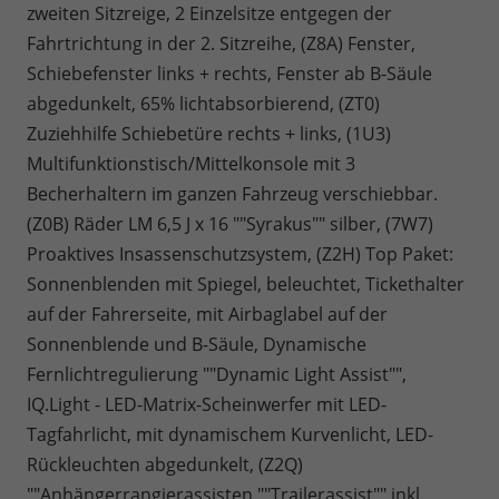
zweiten Sitzreige, 2 Einzelsitze entgegen der
Fahrtrichtung in der 2. Sitzreihe, (Z8A) Fenster,
Schiebefenster links + rechts, Fenster ab B-Säule
abgedunkelt, 65% lichtabsorbierend, (ZT0)
Zuziehhilfe Schiebetüre rechts + links, (1U3)
Multifunktionstisch/Mittelkonsole mit 3
Becherhaltern im ganzen Fahrzeug verschiebbar.
(Z0B) Räder LM 6,5 J x 16 ""Syrakus"" silber, (7W7)
Proaktives Insassenschutzsystem, (Z2H) Top Paket:
Sonnenblenden mit Spiegel, beleuchtet, Tickethalter
auf der Fahrerseite, mit Airbaglabel auf der
Sonnenblende und B-Säule, Dynamische
Fernlichtregulierung ""Dynamic Light Assist"",
IQ.Light - LED-Matrix-Scheinwerfer mit LED-
Tagfahrlicht, mit dynamischem Kurvenlicht, LED-
Rückleuchten abgedunkelt, (Z2Q)
""Anhängerrangierassisten ""Trailerassist"" inkl.