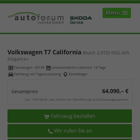
Menü
Volkswagen T7 California
Beach 2.0TDI DSG GV5
Elegance+
Fahrzeugnr.:
65139
unverbindliche Lieferzeit:
14 Tage
Fahrzeug mit Tageszulassung
Zentrallager
64.090,– €
Gesamtpreis
incl. 19% MwSt., den Kosten für Überführung und Zulassungspapieren
Fahrzeug bestellen
Wir rufen Sie an