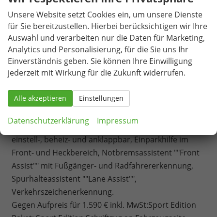
Außenspiegelgehäuse in Schwarz hochglanz,
Unsere Website setzt Cookies ein, um unsere Dienste
Bodenbelag im Fahrgastraum mit trittverstärktem
für Sie bereitzustellen. Hierbei berücksichtigen wir Ihre
Velours-Teppichboden, Scheinwerferleiste schwarz,
Auswahl und verarbeiten nur die Daten für Marketing,
Umfeldbeleuchtung Türbereich, Infotainment:
Analytics und Personalisierung, für die Sie uns Ihr
Einverständnis geben. Sie können Ihre Einwilligung
Wireless
Mirror Link/App-Connect, Navigation
jederzeit mit Wirkung für die Zukunft widerrufen.
über App Connect möglich (kompatibles
Smartphone erforderlich)
, Lautsprecher 8 Stück,
Alle akzeptieren
Einstellungen
Bluetooth Schnittstelle, Sicherheit und
Fahrerassistenz: Ablenkungs- und
Datenschutzerklärung
Impressum
Müdigkeitserkennung, Außenspiegel, elektrisch
einstell-, beheiz- und anklappbar, Einparkhilfe im
Front- und Heckbereich, Notbremsassistent ""Front
Assist"" mit Fußgänger- und Radfahrererkennung,
Spurhalteassistent ""Lane Assist"",
Verkehrszeichenerkennung.
Gegen Aufpreis für 1.590 € inkl. MwSt:Sport Edition