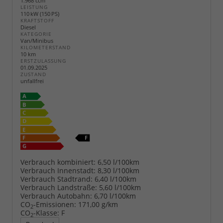
1.968 ccm
LEISTUNG
110 kW (150 PS)
KRAFTSTOFF
Diesel
KATEGORIE
Van/Minibus
KILOMETERSTAND
10 km
ERSTZULASSUNG
01.09.2025
ZUSTAND
unfallfrei
Verbrauch kombiniert:
6,50 l/100km
Verbrauch Innenstadt:
8,30 l/100km
Verbrauch Stadtrand:
6,40 l/100km
Verbrauch Landstraße:
5,60 l/100km
Verbrauch Autobahn:
6,70 l/100km
CO
-Emissionen:
171,00 g/km
2
CO
-Klasse:
F
2