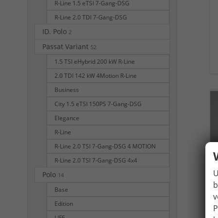
R-Line 1.5 eTSI 7-Gang-DSG
R-Line 2.0 TDI 7-Gang-DSG
ID. Polo
2
Passat Variant
52
1.5 TSI eHybrid 200 kW R-Line
2.0 TDI 142 kW 4Motion R-Line
Business
City 1.5 eTSI 150PS 7-Gang-DSG
Elegance
R-Line
R-Line 2.0 TSI 7-Gang-DSG 4 MOTION
R-Line 2.0 TSI 7-Gang-DSG 4x4
U
Polo
14
b
Base
v
Edition
P
LIFE