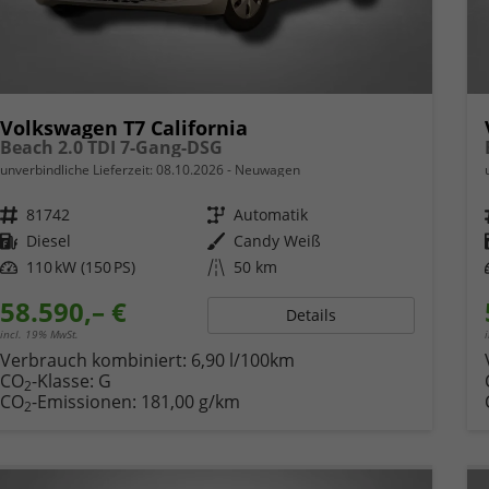
Volkswagen T7 California
Beach 2.0 TDI 7-Gang-DSG
unverbindliche Lieferzeit:
08.10.2026
Neuwagen
Fahrzeugnr.
81742
Getriebe
Automatik
Kraftstoff
Diesel
Außenfarbe
Candy Weiß
Leistung
110 kW (150 PS)
Kilometerstand
50 km
58.590,– €
Details
incl. 19% MwSt.
Verbrauch kombiniert:
6,90 l/100km
CO
-Klasse:
G
2
CO
-Emissionen:
181,00 g/km
2