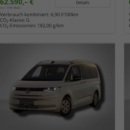
62.590,– €
Details
incl. 19% MwSt.
Verbrauch kombiniert:
6,90 l/100km
CO
-Klasse:
G
2
CO
-Emissionen:
182,00 g/km
2