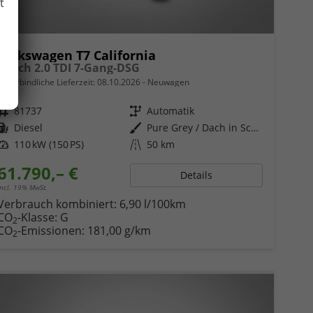
t
Volkswagen T7 California
Beach 2.0 TDI 7-Gang-DSG
unverbindliche Lieferzeit:
08.10.2026
Neuwagen
Fahrzeugnr.
81737
Getriebe
Automatik
Kraftstoff
Diesel
Außenfarbe
Pure Grey / Dach in Schwarz
Leistung
110 kW (150 PS)
Kilometerstand
50 km
61.790,– €
Details
incl. 19% MwSt.
Verbrauch kombiniert:
6,90 l/100km
CO
-Klasse:
G
2
CO
-Emissionen:
181,00 g/km
2