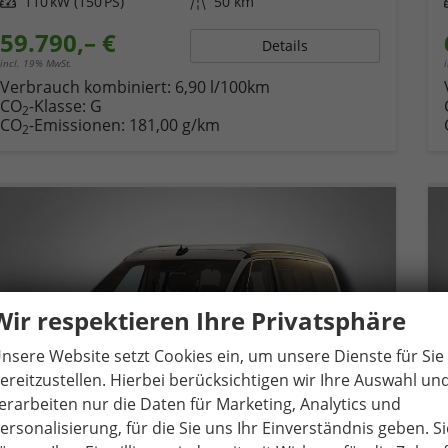
Leistung
110 kW (150 PS)
Kilometerstand
50 km
59.790,– €
Details
incl. 19% MwSt.
Verbrauch kombiniert:
6,90 l/100km
CO
-Klasse:
G
2
CO
-Emissionen:
181,00 g/km
2
Wir respektieren Ihre Privatsphäre
nsere Website setzt Cookies ein, um unsere Dienste für Sie
ereitzustellen. Hierbei berücksichtigen wir Ihre Auswahl un
erarbeiten nur die Daten für Marketing, Analytics und
ersonalisierung, für die Sie uns Ihr Einverständnis geben. Si