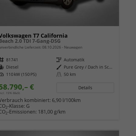
Volkswagen T7 California
Beach 2.0 TDI 7-Gang-DSG
unverbindliche Lieferzeit:
08.10.2026
Neuwagen
Fahrzeugnr.
81741
Getriebe
Automatik
Kraftstoff
Diesel
Außenfarbe
Pure Grey / Dach in Schwarz
Leistung
110 kW (150 PS)
Kilometerstand
50 km
58.790,– €
Details
incl. 19% MwSt.
Verbrauch kombiniert:
6,90 l/100km
CO
-Klasse:
G
2
CO
-Emissionen:
181,00 g/km
2