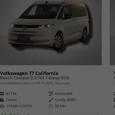
Volkswagen T7 California
Beach Camper 2.0 TDI 7-Gang-DSG
unverbindliche Lieferzeit:
08.10.2026
Neuwagen
Fahrzeugnr.
81734
Getriebe
Automatik
Kraftstoff
Diesel
Außenfarbe
Candy Weiß
Leistung
110 kW (150 PS)
Kilometerstand
50 km