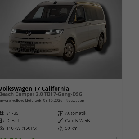
Volkswagen T7 California
Beach Camper 2.0 TDI 7-Gang-DSG
unverbindliche Lieferzeit:
08.10.2026
Neuwagen
Fahrzeugnr.
81735
Getriebe
Automatik
Kraftstoff
Diesel
Außenfarbe
Candy Weiß
Leistung
110 kW (150 PS)
Kilometerstand
50 km