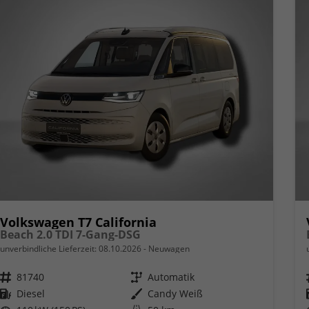
Volkswagen T7 California
Beach 2.0 TDI 7-Gang-DSG
unverbindliche Lieferzeit:
08.10.2026
Neuwagen
Fahrzeugnr.
81740
Getriebe
Automatik
Kraftstoff
Diesel
Außenfarbe
Candy Weiß