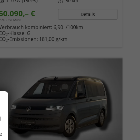
Leistung
110 kW (150 PS)
Kilometerstand
50 km
60.090,– €
Details
incl. 19% MwSt.
Verbrauch kombiniert:
6,90 l/100km
CO
-Klasse:
G
2
CO
-Emissionen:
181,00 g/km
2
d
e