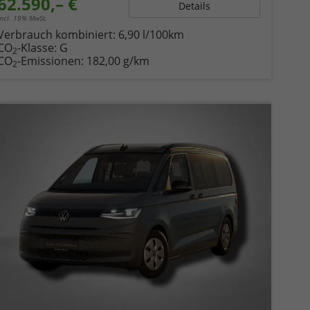
62.590,– €
Details
incl. 19% MwSt.
Verbrauch kombiniert:
6,90 l/100km
CO
-Klasse:
G
2
CO
-Emissionen:
182,00 g/km
2