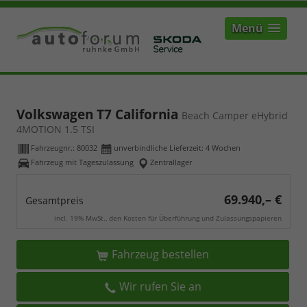
Menü
Volkswagen T7 California
Beach Camper eHybrid
4MOTION 1.5 TSI
Fahrzeugnr.:
80032
unverbindliche Lieferzeit:
4 Wochen
Fahrzeug mit Tageszulassung
Zentrallager
69.940,– €
Gesamtpreis
incl. 19% MwSt., den Kosten für Überführung und Zulassungspapieren
Fahrzeug bestellen
Wir rufen Sie an