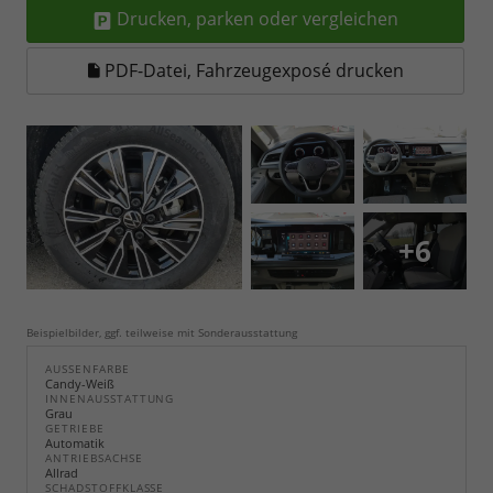
Drucken, parken oder vergleichen
PDF-Datei, Fahrzeugexposé drucken
+6
Beispielbilder, ggf. teilweise mit Sonderausstattung
AUSSENFARBE
Candy-Weiß
INNENAUSSTATTUNG
Grau
GETRIEBE
Automatik
ANTRIEBSACHSE
Allrad
SCHADSTOFFKLASSE