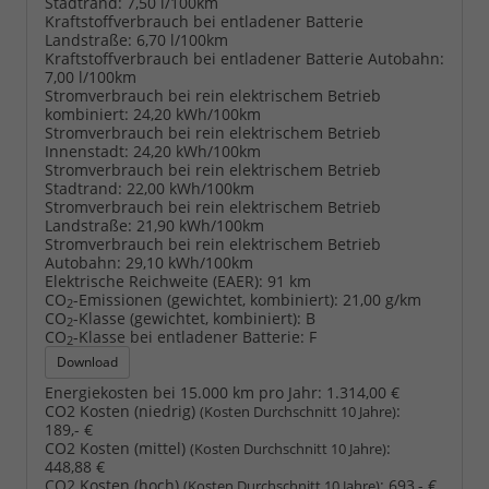
Stadtrand:
7,50 l/100km
Kraftstoffverbrauch bei entladener Batterie
Landstraße:
6,70 l/100km
Kraftstoffverbrauch bei entladener Batterie Autobahn:
7,00 l/100km
Stromverbrauch bei rein elektrischem Betrieb
kombiniert:
24,20 kWh/100km
Stromverbrauch bei rein elektrischem Betrieb
Innenstadt:
24,20 kWh/100km
Stromverbrauch bei rein elektrischem Betrieb
Stadtrand:
22,00 kWh/100km
Stromverbrauch bei rein elektrischem Betrieb
Landstraße:
21,90 kWh/100km
Stromverbrauch bei rein elektrischem Betrieb
Autobahn:
29,10 kWh/100km
Elektrische Reichweite (EAER):
91 km
CO
-Emissionen (gewichtet, kombiniert):
21,00 g/km
2
CO
-Klasse (gewichtet, kombiniert):
B
2
CO
-Klasse bei entladener Batterie:
F
2
Download
Energiekosten bei 15.000 km pro Jahr:
1.314,00 €
CO2 Kosten (niedrig)
:
(Kosten Durchschnitt 10 Jahre)
189,- €
CO2 Kosten (mittel)
:
(Kosten Durchschnitt 10 Jahre)
448,88 €
CO2 Kosten (hoch)
:
693,- €
(Kosten Durchschnitt 10 Jahre)