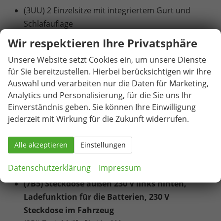
(3UU) 2 Einzelsitze mit integriertem Gurt und
Schlafauflage
(4S4) Armlehnen für Drehsitze Fahrer- und
Wir respektieren Ihre Privatsphäre
Beifahrer beidseitig, mit elektrischer
Unsere Website setzt Cookies ein, um unsere Dienste
Lendenwirbelstütze
für Sie bereitzustellen. Hierbei berücksichtigen wir Ihre
(EM3) Aufmerksamkeits- und Müdigkeitswarnung
Auswahl und verarbeiten nur die Daten für Marketing,
mit Fahrerbeobachtungskamera
Analytics und Personalisierung, für die Sie uns Ihr
(6FJ) Außenspiegelgehäuse in Schwarz hochglanz
Einverständnis geben. Sie können Ihre Einwilligung
(7VB) Camper Standheizung für Dauerbetrieb
jederzeit mit Wirkung für die Zukunft widerrufen.
(Umluftstandheizung)
(5R7) Schiebetür rechts mit Zuziehhilfe
Alle akzeptieren
Einstellungen
(8IU) IQ.LIGHT-LED-Matrix-Scheinwerfer mit
Datenschutzerklärung
Impressum
LED-Tagfahrlicht
(7B5) Steckdose außen 230 V links hinten,
Ladefunktion für die Batterien, 230 V
Steckdose im Fahrzeug