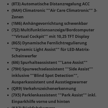
(8T3) Automatische Distanzregelung ACC
(9AH) Climatronic ""Air Care Climatronic"" 3-
Zonen
(1M6) Anhängevorrichtung schwenkbar
(7J2) Multifunktionsanzeige/Bordcomputer
""Virtual Cockpit"" mit 10,25 TFT Display
(8G5) Dynamische Fernlichtregulierung
""Dynamic Light Assist"" für LED-Matrix-
Scheinwerfer
(6I6) Spurhalteassistent ""Lane Assist""
(79H) Spurwechselassistent ""Side Assist""
inklusive ""Blind Spot Detection"",
Ausparkassistent und Ausstiegswarner
(QR9) Verkehrszeichenerkennung
(7X5) Parklenkassistent ""Park Assist"" inkl.
Einparkhilfe vorne und hinten
(KA2) Rückfahrkamera