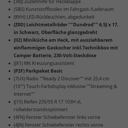
(3RJ) Zuziehhilfe für Heckklappe
(5BS) Kunststoffboden im Fahrgast-/Laderaum
(8VH) LED-Rückleuchten, abgedunkelt
(Z0D) Leichtmetallräder ""Dundrod"" 6,5J x 17,
in Schwarz, Oberfläche glanzgedreht
(II2) Miniküche am Heck, mit ausziehbarem
einflammigen Gaskocher inkl.Technikbox mit
Camper Batterie, 230-Volt-Steckdose
(JX1) Mit Kreuzungsassistent
(P2F) Parkpaket Basic
(7UX) Radio ""Ready 2 Discover"" mit 25,4 cm
(10"") Touch-Farbdisplay inklusive ""Streaming &
Internet""
(J15) Reifen 235/55 R 17 103H xl,
rollwiderstandsoptimiert
(4FN) Fenster Schiebefenster links vorne
(4JN) Fenster Schiebefenster rechts vorne