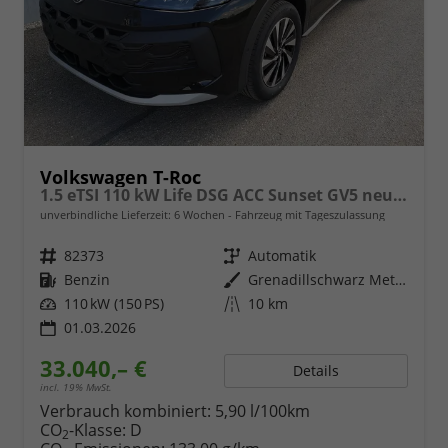
Volkswagen T-Roc
1.5 eTSI 110 kW Life DSG ACC Sunset GV5 neues Modell
unverbindliche Lieferzeit:
6 Wochen
Fahrzeug mit Tageszulassung
Fahrzeugnr.
82373
Getriebe
Automatik
Kraftstoff
Benzin
Außenfarbe
Grenadillschwarz Metallic
Leistung
110 kW (150 PS)
Kilometerstand
10 km
01.03.2026
33.040,– €
Details
incl. 19% MwSt.
Verbrauch kombiniert:
5,90 l/100km
CO
-Klasse:
D
2