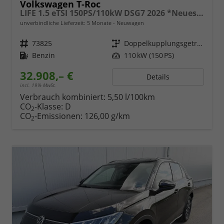
Volkswagen T-Roc
LIFE 1.5 eTSI 150PS/110kW DSG7 2026 *Neues Modell*
unverbindliche Lieferzeit:
5 Monate
Neuwagen
Fahrzeugnr.
73825
Getriebe
Doppelkupplungsgetriebe (DSG)
Kraftstoff
Benzin
Leistung
110 kW (150 PS)
32.908,– €
Details
incl. 19% MwSt.
Verbrauch kombiniert:
5,50 l/100km
CO
-Klasse:
D
2
CO
-Emissionen:
126,00 g/km
2