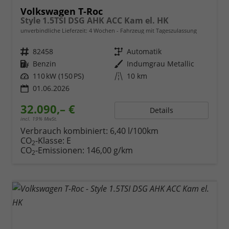
Volkswagen T-Roc
Style 1.5TSI DSG AHK ACC Kam el. HK
unverbindliche Lieferzeit:
4 Wochen
Fahrzeug mit Tageszulassung
Fahrzeugnr.
82458
Getriebe
Automatik
Kraftstoff
Benzin
Außenfarbe
Indumgrau Metallic
Leistung
110 kW (150 PS)
Kilometerstand
10 km
01.06.2026
32.090,– €
Details
incl. 19% MwSt.
Verbrauch kombiniert:
6,40 l/100km
CO
-Klasse:
E
2
CO
-Emissionen:
146,00 g/km
2