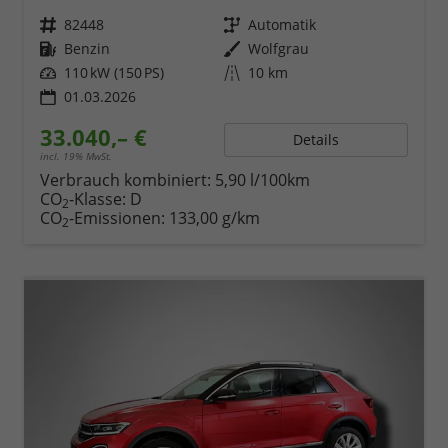
Fahrzeugnr.
82448
Getriebe
Automatik
Kraftstoff
Benzin
Außenfarbe
Wolfgrau
Leistung
110 kW (150 PS)
Kilometerstand
10 km
01.03.2026
33.040,– €
Details
incl. 19% MwSt.
Verbrauch kombiniert:
5,90 l/100km
CO
-Klasse:
D
2
CO
-Emissionen:
133,00 g/km
2