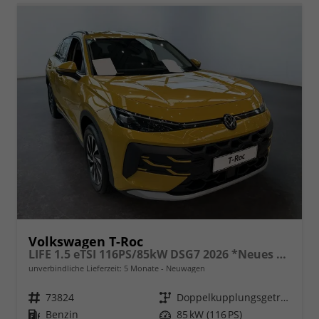
Volkswagen T-Roc
LIFE 1.5 eTSI 116PS/85kW DSG7 2026 *Neues Modell*
unverbindliche Lieferzeit:
5 Monate
Neuwagen
Fahrzeugnr.
73824
Getriebe
Doppelkupplungsgetriebe (DSG)
Kraftstoff
Benzin
Leistung
85 kW (116 PS)