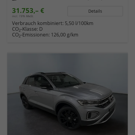
31.753,– €
Details
incl. 19% MwSt.
Verbrauch kombiniert:
5,50 l/100km
CO
-Klasse:
D
2
CO
-Emissionen:
126,00 g/km
2