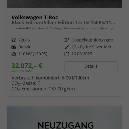
Volkswagen T-Roc
Black Edition/Silver Edition 1.5 TSI 150PS/110kW DSG 2025 +Black Paket+19"ALU+MATRIX+PANO
unverbindliche Lieferzeit:
14 Tage
Neuwagen mit Kurzzeitzulassung
Fahrzeugnr.
72046
Getriebe
Doppelkupplungsgetriebe (DSG)
Kraftstoff
Benzin
Außenfarbe
K2 - Pyrite Silver Met.
Leistung
110 kW (150 PS)
16.06.2025
32.072,– €
Details
incl. 19% MwSt.
Verbrauch kombiniert:
6,00 l/100km
CO
-Klasse:
E
2
CO
-Emissionen:
137,00 g/km
2