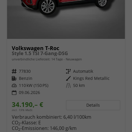
Volkswagen T-Roc
Style 1.5 TSI 7-Gang-DSG
unverbindliche Lieferzeit:
14 Tage
Neuwagen
Fahrzeugnr.
77830
Getriebe
Automatik
Kraftstoff
Benzin
Außenfarbe
Kings Red Metallic
Leistung
110 kW (150 PS)
Kilometerstand
50 km
09.06.2026
34.190,– €
Details
incl. 19% MwSt.
Verbrauch kombiniert:
6,40 l/100km
CO
-Klasse:
E
2
CO
-Emissionen:
146,00 g/km
2