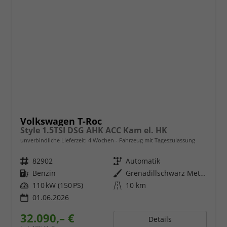
Volkswagen T-Roc
Style 1.5TSI DSG AHK ACC Kam el. HK
unverbindliche Lieferzeit:
4 Wochen
Fahrzeug mit Tageszulassung
Fahrzeugnr.
82902
Getriebe
Automatik
Kraftstoff
Benzin
Außenfarbe
Grenadillschwarz Metallic
Leistung
110 kW (150 PS)
Kilometerstand
10 km
01.06.2026
32.090,– €
Details