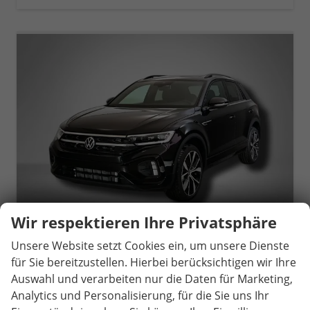
Wir respektieren Ihre Privatsphäre
Unsere Website setzt Cookies ein, um unsere Dienste
für Sie bereitzustellen. Hierbei berücksichtigen wir Ihre
Volkswagen T-Roc
R-Line 1.5 TSI 7-Gang-DSG
Auswahl und verarbeiten nur die Daten für Marketing,
unverbindliche Lieferzeit:
14 Tage
Neuwagen
Analytics und Personalisierung, für die Sie uns Ihr