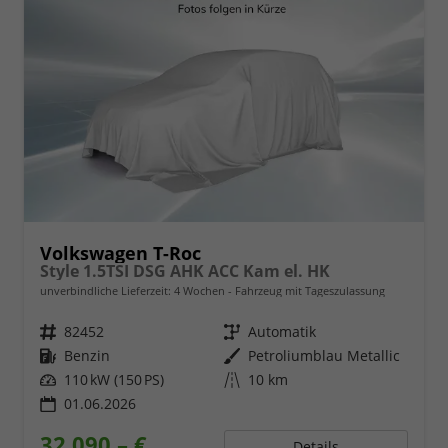
Volkswagen T-Roc
Style 1.5TSI DSG AHK ACC Kam el. HK
unverbindliche Lieferzeit:
4 Wochen
Fahrzeug mit Tageszulassung
Fahrzeugnr.
82452
Getriebe
Automatik
Kraftstoff
Benzin
Außenfarbe
Petroliumblau Metallic
Leistung
110 kW (150 PS)
Kilometerstand
10 km
01.06.2026
32.090,– €
Details