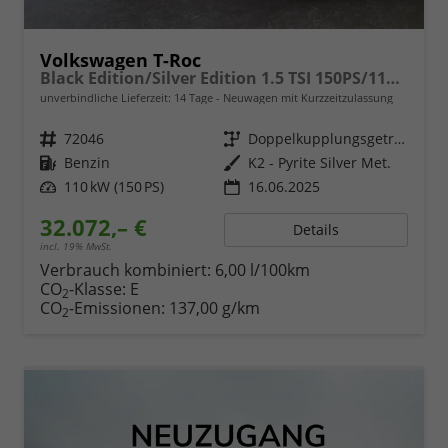
Volkswagen T-Roc
Black Edition/Silver Edition 1.5 TSI 150PS/110kW DSG 2025 +Black Paket+19"ALU+MATRIX+PANO
unverbindliche Lieferzeit:
14 Tage
Neuwagen mit Kurzzeitzulassung
Fahrzeugnr.
72046
Getriebe
Doppelkupplungsgetriebe (DSG)
Kraftstoff
Benzin
Außenfarbe
K2 - Pyrite Silver Met.
Leistung
110 kW (150 PS)
16.06.2025
32.072,– €
Details
incl. 19% MwSt.
Verbrauch kombiniert:
6,00 l/100km
CO
-Klasse:
E
2
CO
-Emissionen:
137,00 g/km
2