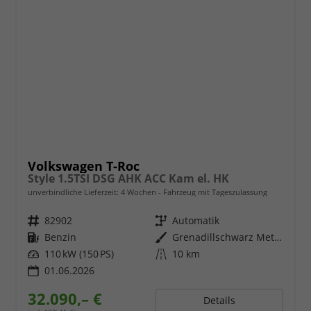
Volkswagen T-Roc
Style 1.5TSI DSG AHK ACC Kam el. HK
unverbindliche Lieferzeit:
4 Wochen
Fahrzeug mit Tageszulassung
Fahrzeugnr.
82902
Getriebe
Automatik
Kraftstoff
Benzin
Außenfarbe
Grenadillschwarz Metallic
Leistung
110 kW (150 PS)
Kilometerstand
10 km
01.06.2026
32.090,– €
Details