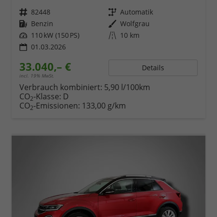
Fahrzeugnr.
82448
Getriebe
Automatik
Kraftstoff
Benzin
Außenfarbe
Wolfgrau
Leistung
110 kW (150 PS)
Kilometerstand
10 km
01.03.2026
33.040,– €
Details
incl. 19% MwSt.
Verbrauch kombiniert:
5,90 l/100km
CO
-Klasse:
D
2
CO
-Emissionen:
133,00 g/km
2