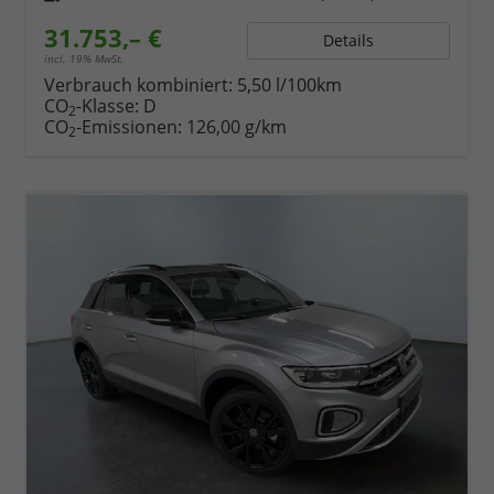
31.753,– €
Details
incl. 19% MwSt.
Verbrauch kombiniert:
5,50 l/100km
CO
-Klasse:
D
2
CO
-Emissionen:
126,00 g/km
2