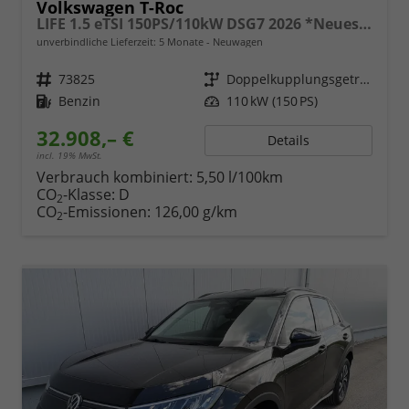
Volkswagen T-Roc
LIFE 1.5 eTSI 150PS/110kW DSG7 2026 *Neues Modell*
unverbindliche Lieferzeit:
5 Monate
Neuwagen
Fahrzeugnr.
73825
Getriebe
Doppelkupplungsgetriebe (DSG)
Kraftstoff
Benzin
Leistung
110 kW (150 PS)
32.908,– €
Details
incl. 19% MwSt.
Verbrauch kombiniert:
5,50 l/100km
CO
-Klasse:
D
2
CO
-Emissionen:
126,00 g/km
2