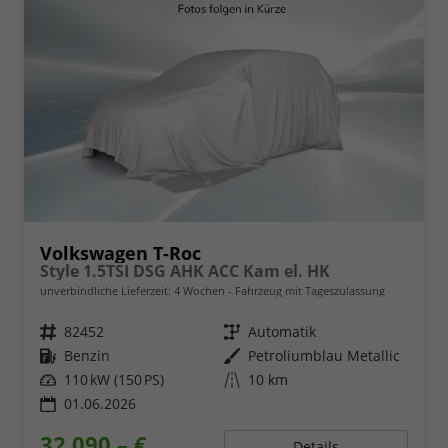
Volkswagen T-Roc
Style 1.5TSI DSG AHK ACC Kam el. HK
unverbindliche Lieferzeit:
4 Wochen
Fahrzeug mit Tageszulassung
Fahrzeugnr.
82452
Getriebe
Automatik
Kraftstoff
Benzin
Außenfarbe
Petroliumblau Metallic
Leistung
110 kW (150 PS)
Kilometerstand
10 km
01.06.2026
32.090,– €
Details