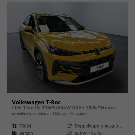
Volkswagen T-Roc
LIFE 1.5 eTSI 116PS/85kW DSG7 2026 *Neues Modell*
unverbindliche Lieferzeit:
5 Monate
Neuwagen
Fahrzeugnr.
73824
Getriebe
Doppelkupplungsgetriebe (DSG)
Kraftstoff
Benzin
Leistung
85 kW (116 PS)