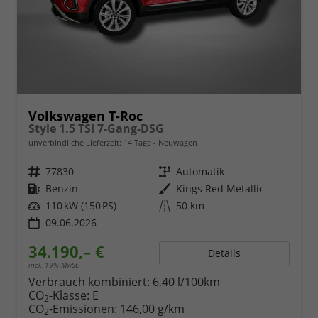
Volkswagen T-Roc
Style 1.5 TSI 7-Gang-DSG
unverbindliche Lieferzeit:
14 Tage
Neuwagen
Fahrzeugnr.
77830
Getriebe
Automatik
Kraftstoff
Benzin
Außenfarbe
Kings Red Metallic
Leistung
110 kW (150 PS)
Kilometerstand
50 km
09.06.2026
34.190,– €
Details
incl. 19% MwSt.
Verbrauch kombiniert:
6,40 l/100km
CO
-Klasse:
E
2
CO
-Emissionen:
146,00 g/km
2