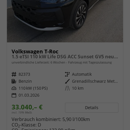
Volkswagen T-Roc
1.5 eTSI 110 kW Life DSG ACC Sunset GV5 neues Modell
unverbindliche Lieferzeit:
6 Wochen
Fahrzeug mit Tageszulassung
Fahrzeugnr.
82373
Getriebe
Automatik
Kraftstoff
Benzin
Außenfarbe
Grenadillschwarz Metallic
Leistung
110 kW (150 PS)
Kilometerstand
10 km
01.03.2026
33.040,– €
Details
incl. 19% MwSt.
Verbrauch kombiniert:
5,90 l/100km
CO
-Klasse:
D
2