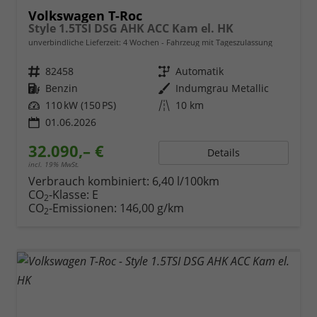
Volkswagen T-Roc
Style 1.5TSI DSG AHK ACC Kam el. HK
unverbindliche Lieferzeit:
4 Wochen
Fahrzeug mit Tageszulassung
Fahrzeugnr.
82458
Getriebe
Automatik
Kraftstoff
Benzin
Außenfarbe
Indumgrau Metallic
Leistung
110 kW (150 PS)
Kilometerstand
10 km
01.06.2026
32.090,– €
Details
incl. 19% MwSt.
Verbrauch kombiniert:
6,40 l/100km
CO
-Klasse:
E
2
CO
-Emissionen:
146,00 g/km
2