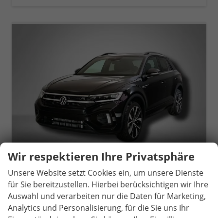
Wir respektieren Ihre Privatsphäre
Unsere Website setzt Cookies ein, um unsere Dienste
für Sie bereitzustellen. Hierbei berücksichtigen wir Ihre
Volkswagen T-Roc
R-Line 1.5 TSI 7-Gang-DSG
Auswahl und verarbeiten nur die Daten für Marketing,
unverbindliche Lieferzeit:
14 Tage
Neuwagen
Analytics und Personalisierung, für die Sie uns Ihr