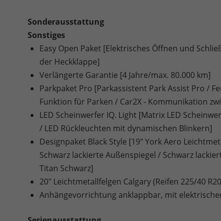
Sonderausstattung
Sonstiges
Easy Open Paket [Elektrisches Öffnen und Schli
der Heckklappe]
Verlängerte Garantie [4 Jahre/max. 80.000 km]
Parkpaket Pro [Parkassistent Park Assist Pro / 
Funktion für Parken / Car2X - Kommunikation zw
LED Scheinwerfer IQ. Light [Matrix LED Scheinwe
/ LED Rückleuchten mit dynamischen Blinkern]
Designpaket Black Style [19" York Aero Leichtmet
Schwarz lackierte Außenspiegel / Schwarz lackie
Titan Schwarz]
20" Leichtmetallfelgen Calgary (Reifen 225/40 R20
Anhängevorrichtung anklappbar, mit elektrische
Serienausstattung