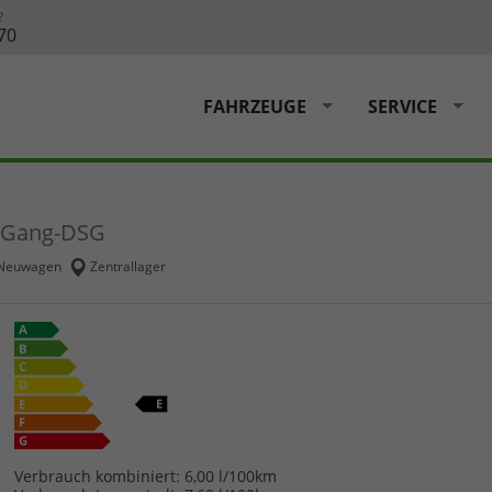
?
70
FAHRZEUGE
SERVICE
7-Gang-DSG
Neuwagen
Zentrallager
Verbrauch kombiniert:
6,00 l/100km