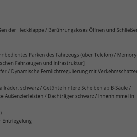
eßen der Heckklappe / Berührungsloses Öffnen und Schließe
Fernbedientes Parken des Fahrzeugs (über Telefon) / Memory
ischen Fahrzeugen und Infrastruktur]
rfer / Dynamische Fernlichtregulierung mit Verkehrsschatte
allräder, schwarz / Getönte hintere Scheiben ab B-Säule /
rte Außenzierleisten / Dachträger schwarz / Innenhimmel in
)
r Entriegelung