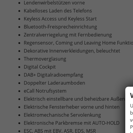
Lendenwirbelstützen vorne
Kabelloses Laden des Telefons
Keyless Access und Keyless Start
Bluetooth-Freisprecheinrichtung
Zentralverriegelung mit Fernbedienung
Regensensor, Coming und Leaving Home Funkti
Dekorative Innenverkleidungen, beleuchtet
Thermoverglasung
Digital Cockpit
DAB+ Digitalradioempfang
Doppelter Laderaumboden
eCall Notrufsystem
Elektrisch einstellbare und beheizbare Außenspi
U
Elektrische Fensterheber vorne und hinten
b
Elektromechanische Servolenkung
v
Elektronische Parkbremse mit AUTO-HOLD
P
ESC, ABS mit EBV, ASR, EDS, MSR