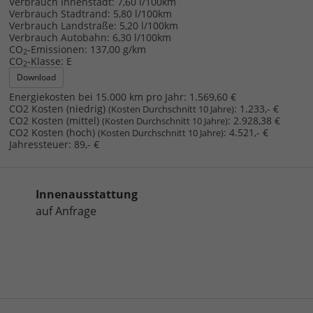
Verbrauch Innenstadt:
7,60 l/100km
Verbrauch Stadtrand:
5,80 l/100km
Verbrauch Landstraße:
5,20 l/100km
Verbrauch Autobahn:
6,30 l/100km
CO
-Emissionen:
137,00 g/km
2
CO
-Klasse:
E
2
Download
Energiekosten bei 15.000 km pro Jahr:
1.569,60 €
CO2 Kosten (niedrig)
:
1.233,- €
(Kosten Durchschnitt 10 Jahre)
CO2 Kosten (mittel)
:
2.928,38 €
(Kosten Durchschnitt 10 Jahre)
CO2 Kosten (hoch)
:
4.521,- €
(Kosten Durchschnitt 10 Jahre)
Jahressteuer:
89,- €
Innenausstattung
auf Anfrage