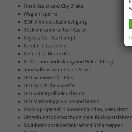
k
Front Assist und City Brake
w
Wegfahrsperre
ISOFIX-Kindersitzbefestigung
Rückfahrkamera Rear Assist
D
Keyless Go - Startknopf
Komfortsitze vorne
Reifendruckkontrolle
Kofferraumabdeckung und Beleuchtung
Spurhalteassistent Lane Assist
LED Scheinwerfer Plus
LED Nebelscheinwerfer
LED Kühlergrillbeleuchtung
LED Markenlogo vorne und hinten
Make-up-Spiegel in Sonnenblenden, beleuchtet
Umgebungsüberwachung beim Rückwärtsfahre
Multifunktionslederlenkrad mit Schaltwippen