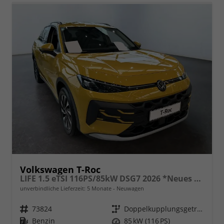
Volkswagen T-Roc
LIFE 1.5 eTSI 116PS/85kW DSG7 2026 *Neues Modell*
unverbindliche Lieferzeit:
5 Monate
Neuwagen
Fahrzeugnr.
73824
Getriebe
Doppelkupplungsgetriebe (DSG)
Kraftstoff
Benzin
Leistung
85 kW (116 PS)