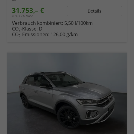
31.753,– €
Details
incl. 19% MwSt.
Verbrauch kombiniert:
5,50 l/100km
CO
-Klasse:
D
2
CO
-Emissionen:
126,00 g/km
2