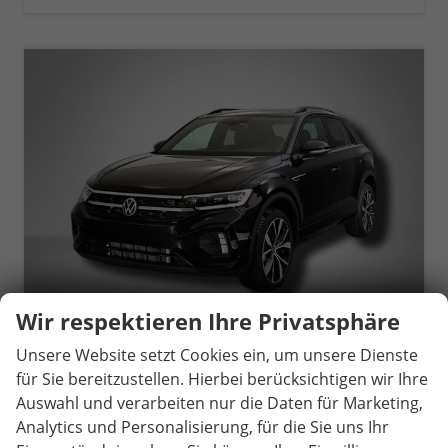
Wir respektieren Ihre Privatsphäre
Unsere Website setzt Cookies ein, um unsere Dienste
für Sie bereitzustellen. Hierbei berücksichtigen wir Ihre
Volkswagen T-Roc
R-Line 1.5 TSI 7-Gang-DSG
Auswahl und verarbeiten nur die Daten für Marketing,
unverbindliche Lieferzeit:
14 Tage
Neuwagen
Analytics und Personalisierung, für die Sie uns Ihr