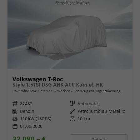
Volkswagen T-Roc
Style 1.5TSI DSG AHK ACC Kam el. HK
unverbindliche Lieferzeit:
4 Wochen
Fahrzeug mit Tageszulassung
Fahrzeugnr.
82452
Getriebe
Automatik
Kraftstoff
Benzin
Außenfarbe
Petroliumblau Metallic
Leistung
110 kW (150 PS)
Kilometerstand
10 km
01.06.2026
32.090,– €
Details