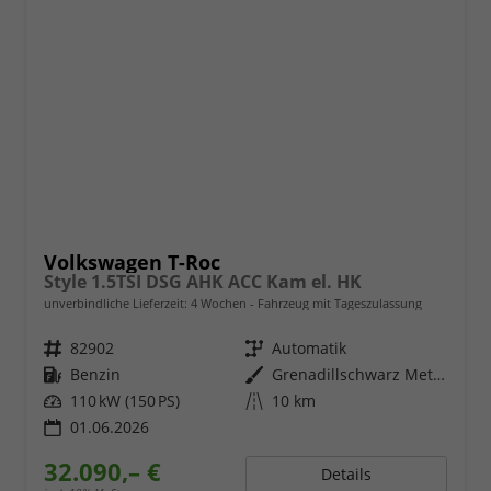
Volkswagen T-Roc
Style 1.5TSI DSG AHK ACC Kam el. HK
unverbindliche Lieferzeit:
4 Wochen
Fahrzeug mit Tageszulassung
Fahrzeugnr.
82902
Getriebe
Automatik
Kraftstoff
Benzin
Außenfarbe
Grenadillschwarz Metallic
Leistung
110 kW (150 PS)
Kilometerstand
10 km
01.06.2026
32.090,– €
Details