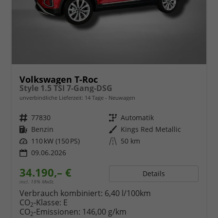
Volkswagen T-Roc
Style 1.5 TSI 7-Gang-DSG
unverbindliche Lieferzeit:
14 Tage
Neuwagen
Fahrzeugnr.
77830
Getriebe
Automatik
Kraftstoff
Benzin
Außenfarbe
Kings Red Metallic
Leistung
110 kW (150 PS)
Kilometerstand
50 km
09.06.2026
34.190,– €
Details
incl. 19% MwSt.
Verbrauch kombiniert:
6,40 l/100km
CO
-Klasse:
E
2
CO
-Emissionen:
146,00 g/km
2