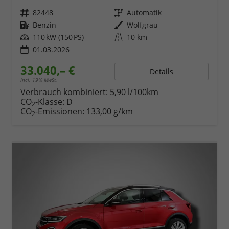
Fahrzeugnr.
82448
Getriebe
Automatik
Kraftstoff
Benzin
Außenfarbe
Wolfgrau
Leistung
110 kW (150 PS)
Kilometerstand
10 km
01.03.2026
33.040,– €
Details
incl. 19% MwSt.
Verbrauch kombiniert:
5,90 l/100km
CO
-Klasse:
D
2
CO
-Emissionen:
133,00 g/km
2