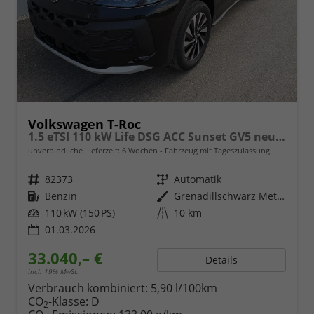
Volkswagen T-Roc
1.5 eTSI 110 kW Life DSG ACC Sunset GV5 neues Modell
unverbindliche Lieferzeit:
6 Wochen
Fahrzeug mit Tageszulassung
Fahrzeugnr.
82373
Getriebe
Automatik
Kraftstoff
Benzin
Außenfarbe
Grenadillschwarz Metallic
Leistung
110 kW (150 PS)
Kilometerstand
10 km
01.03.2026
33.040,– €
Details
incl. 19% MwSt.
Verbrauch kombiniert:
5,90 l/100km
CO
-Klasse:
D
2