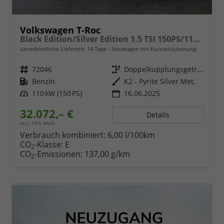
Volkswagen T-Roc
Black Edition/Silver Edition 1.5 TSI 150PS/110kW DSG 2025 +Black Paket+19"ALU+MATRIX+PANO
unverbindliche Lieferzeit:
14 Tage
Neuwagen mit Kurzzeitzulassung
Fahrzeugnr.
72046
Getriebe
Doppelkupplungsgetriebe (DSG)
Kraftstoff
Benzin
Außenfarbe
K2 - Pyrite Silver Met.
Leistung
110 kW (150 PS)
16.06.2025
32.072,– €
Details
incl. 19% MwSt.
Verbrauch kombiniert:
6,00 l/100km
CO
-Klasse:
E
2
CO
-Emissionen:
137,00 g/km
2