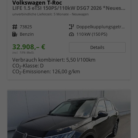
Volkswagen T-Roc
LIFE 1.5 eTSI 150PS/110kW DSG7 2026 *Neues Modell*
unverbindliche Lieferzeit:
5 Monate
Neuwagen
Fahrzeugnr.
73825
Getriebe
Doppelkupplungsgetriebe (DSG)
Kraftstoff
Benzin
Leistung
110 kW (150 PS)
32.908,– €
Details
incl. 19% MwSt.
Verbrauch kombiniert:
5,50 l/100km
CO
-Klasse:
D
2
CO
-Emissionen:
126,00 g/km
2