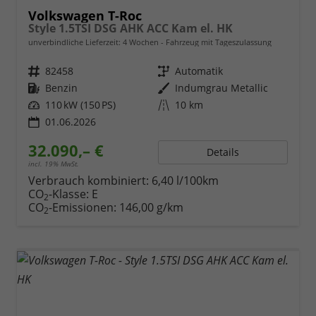
Volkswagen T-Roc
Style 1.5TSI DSG AHK ACC Kam el. HK
unverbindliche Lieferzeit:
4 Wochen
Fahrzeug mit Tageszulassung
Fahrzeugnr.
82458
Getriebe
Automatik
Kraftstoff
Benzin
Außenfarbe
Indumgrau Metallic
Leistung
110 kW (150 PS)
Kilometerstand
10 km
01.06.2026
32.090,– €
Details
incl. 19% MwSt.
Verbrauch kombiniert:
6,40 l/100km
CO
-Klasse:
E
2
CO
-Emissionen:
146,00 g/km
2