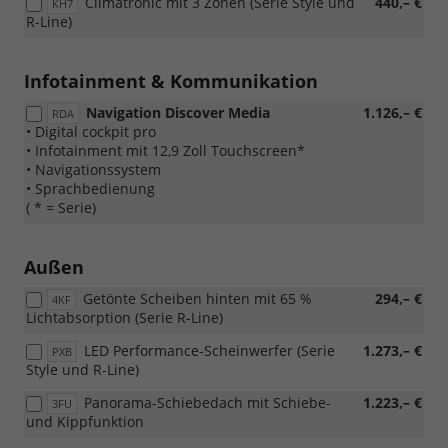
Climatronic mit 3 Zonen (Serie Style und
440,– €
KH7
R-Line)
Infotainment & Kommunikation
Navigation Discover Media
1.126,– €
RDA
• Digital cockpit pro
• Infotainment mit 12,9 Zoll Touchscreen*
• Navigationssystem
• Sprachbedienung
( * = Serie)
Außen
Getönte Scheiben hinten mit 65 %
294,– €
4KF
Lichtabsorption (Serie R-Line)
LED Performance-Scheinwerfer (Serie
1.273,– €
PXB
Style und R-Line)
Panorama-Schiebedach mit Schiebe-
1.223,– €
3FU
und Kippfunktion