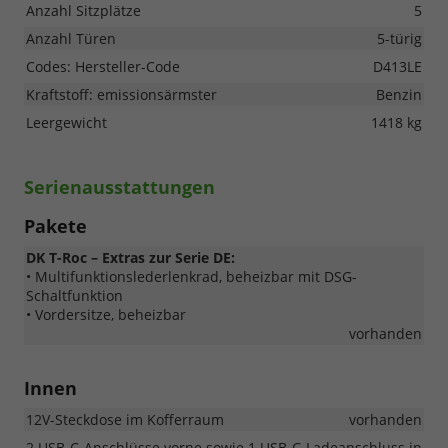
Anzahl Sitzplätze
5
Anzahl Türen
5-türig
Codes: Hersteller-Code
D413LE
Kraftstoff: emissionsärmster
Benzin
Leergewicht
1418 kg
Serienausstattungen
Pakete
DK T-Roc – Extras zur Serie DE:
• Multifunktionslederlenkrad, beheizbar mit DSG-
Schaltfunktion
• Vordersitze, beheizbar
vorhanden
Innen
12V-Steckdose im Kofferraum
vorhanden
2 USB-C-Anschlüsse vorne sowie 1 USB-C-Ladeanschluss in