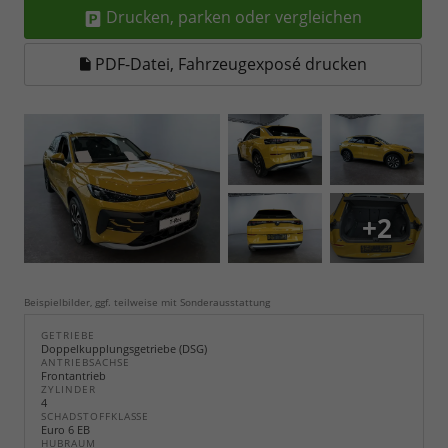
Drucken, parken oder vergleichen
PDF-Datei, Fahrzeugexposé drucken
+2
Beispielbilder, ggf. teilweise mit Sonderausstattung
GETRIEBE
Doppelkupplungsgetriebe (DSG)
ANTRIEBSACHSE
Frontantrieb
ZYLINDER
4
SCHADSTOFFKLASSE
Euro 6 EB
HUBRAUM