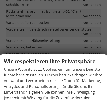
Multifunktions-Lederlenkrad, beheizbar mit DSG-
Schaltfunktion
vorhanden
Rücksitzlehne, asymmetrisch geteilt (60/40) mit
Mittelarmlehne
vorhanden
Variable Kofferraumboden
vorhanden
Vordersitze mit elektrisch verstellbarer Lendenstütze
vorhanden
Vordersitze mit Höheneinstellung
vorhanden
Vordersitze, beheizbar
vorhanden
Vordertüren in Leatherette
vorhanden
Wir respektieren Ihre Privatsphäre
Infotainment & Kommunikation
Unsere Website setzt Cookies ein, um unsere Dienste
App-Connect inkl. Wireless Apple CarPlay und Android
für Sie bereitzustellen. Hierbei berücksichtigen wir Ihre
Auto
vorhanden
Auswahl und verarbeiten nur die Daten für Marketing,
DAB+
vorhanden
Analytics und Personalisierung, für die Sie uns Ihr
Einverständnis geben. Sie können Ihre Einwilligung
Erweiterte Müdigkeitserkennung
vorhanden
jederzeit mit Wirkung für die Zukunft widerrufen.
Infotainment mit 12,9 Zoll Touchscreen
vorhanden