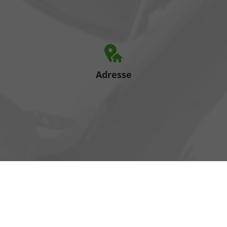
Adresse
Heinrich-Hertz-Straße 1
17389 Anklam