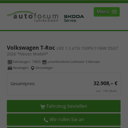
Menü
Volkswagen T-Roc
LIFE 1.5 eTSI 150PS/110kW DSG7
2026 *Neues Modell*
Fahrzeugnr.:
73825
unverbindliche Lieferzeit:
5 Monate
Neuwagen
Zentrallager
32.908,– €
Gesamtpreis
incl. 19% MwSt.
Fahrzeug bestellen
Wir rufen Sie an