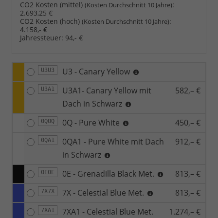
CO2 Kosten (mittel)
:
(Kosten Durchschnitt 10 Jahre)
2.693,25 €
CO2 Kosten (hoch)
:
(Kosten Durchschnitt 10 Jahre)
4.158,- €
Jahressteuer:
94,- €
U3 - Canary Yellow
U3U3
U3A1- Canary Yellow mit
582,– €
U3A1
Dach in Schwarz
0Q - Pure White
450,– €
0QOQ
0QA1 - Pure White mit Dach
912,– €
0QA1
in Schwarz
0E - Grenadilla Black Met.
813,– €
0E0E
7X - Celestial Blue Met.
813,– €
7X7X
7XA1 - Celestial Blue Met.
1.274,– €
7XA1