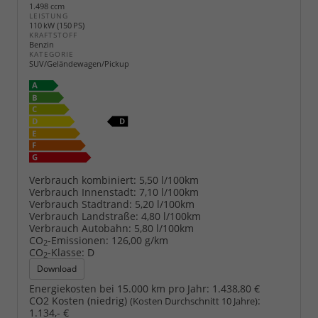
1.498 ccm
LEISTUNG
110 kW (150 PS)
KRAFTSTOFF
Benzin
KATEGORIE
SUV/Geländewagen/Pickup
Verbrauch kombiniert:
5,50 l/100km
Verbrauch Innenstadt:
7,10 l/100km
Verbrauch Stadtrand:
5,20 l/100km
Verbrauch Landstraße:
4,80 l/100km
Verbrauch Autobahn:
5,80 l/100km
CO
-Emissionen:
126,00 g/km
2
CO
-Klasse:
D
2
Download
Energiekosten bei 15.000 km pro Jahr:
1.438,80 €
CO2 Kosten (niedrig)
:
(Kosten Durchschnitt 10 Jahre)
1.134,- €