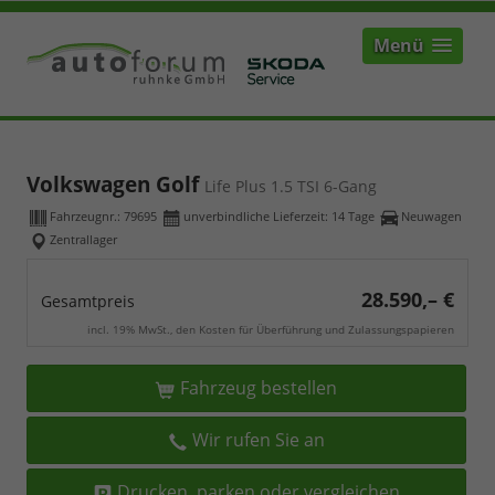
Menü
Volkswagen Golf
Life Plus 1.5 TSI 6-Gang
Fahrzeugnr.:
79695
unverbindliche Lieferzeit:
14 Tage
Neuwagen
Zentrallager
28.590,– €
Gesamtpreis
incl. 19% MwSt., den Kosten für Überführung und Zulassungspapieren
Fahrzeug bestellen
Wir rufen Sie an
Drucken, parken oder vergleichen