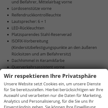
und Beifahrer, Mittelairbag vorne
Lordosenstütze vorne
Reifendruckkontrollleuchte
Lautsprecher: 6 + 1
LED-Rückleuchten
Platzsparendes Stahl-Reserverad
ISOFIX-Vorbereitung
(Kindersitzbefestigungspunkte an den äußeren
Rücksitzen und am Beifahrersitz)
Dachhimmel in Keramikfarbe
Querverkehrsassistent vorne
Zweiklanghorn
Wir respektieren Ihre Privatsphäre
Ausweich- und Abbiegeassistent
Unsere Website setzt Cookies ein, um unsere Dienste
Klimaanlage "Air Care Climatronic" (1-Zonen-
für Sie bereitzustellen. Hierbei berücksichtigen wir Ihre
Automatik)
Auswahl und verarbeiten nur die Daten für Marketing,
Komfort-Startfunktion "Keyless Start"
Analytics und Personalisierung, für die Sie uns Ihr
(schlüsselloses Starten, Startknopf in der
Einverständnis geben. Sie können Ihre Einwilligung