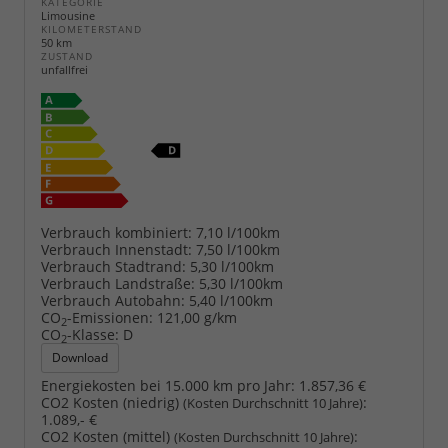
KATEGORIE
Limousine
KILOMETERSTAND
50 km
ZUSTAND
unfallfrei
Verbrauch kombiniert:
7,10 l/100km
Verbrauch Innenstadt:
7,50 l/100km
Verbrauch Stadtrand:
5,30 l/100km
Verbrauch Landstraße:
5,30 l/100km
Verbrauch Autobahn:
5,40 l/100km
CO
-Emissionen:
121,00 g/km
2
CO
-Klasse:
D
2
Download
Energiekosten bei 15.000 km pro Jahr:
1.857,36 €
CO2 Kosten (niedrig)
:
(Kosten Durchschnitt 10 Jahre)
1.089,- €
CO2 Kosten (mittel)
:
(Kosten Durchschnitt 10 Jahre)