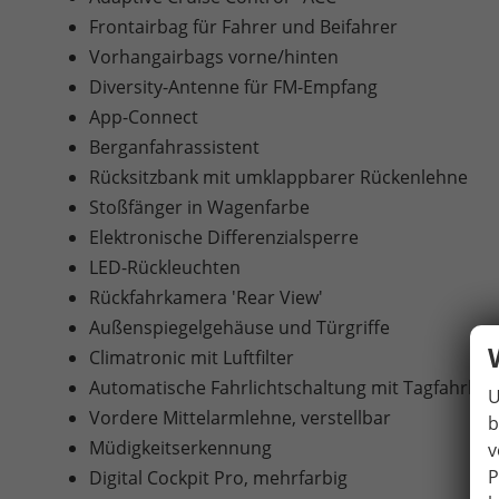
Frontairbag für Fahrer und Beifahrer
Vorhangairbags vorne/hinten
Diversity-Antenne für FM-Empfang
App-Connect
Berganfahrassistent
Rücksitzbank mit umklappbarer Rückenlehne
Stoßfänger in Wagenfarbe
Elektronische Differenzialsperre
LED-Rückleuchten
Rückfahrkamera 'Rear View'
Außenspiegelgehäuse und Türgriffe
Climatronic mit Luftfilter
Automatische Fahrlichtschaltung mit Tagfahrlich
U
Vordere Mittelarmlehne, verstellbar
b
Müdigkeitserkennung
v
P
Digital Cockpit Pro, mehrfarbig