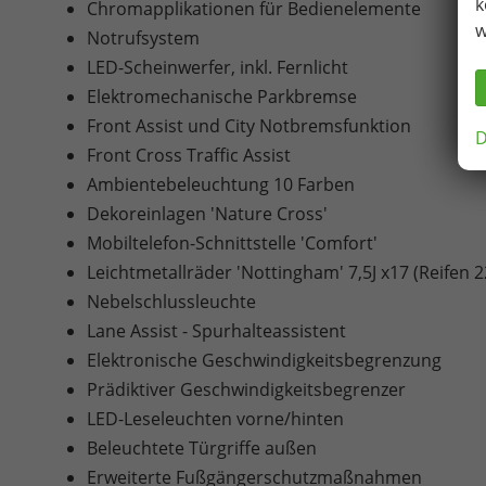
k
Chromapplikationen für Bedienelemente
w
Notrufsystem
LED-Scheinwerfer, inkl. Fernlicht
Elektromechanische Parkbremse
Front Assist und City Notbremsfunktion
D
Front Cross Traffic Assist
Ambientebeleuchtung 10 Farben
Dekoreinlagen 'Nature Cross'
Mobiltelefon-Schnittstelle 'Comfort'
Leichtmetallräder 'Nottingham' 7,5J x17 (Reifen 
Nebelschlussleuchte
Lane Assist - Spurhalteassistent
Elektronische Geschwindigkeitsbegrenzung
Prädiktiver Geschwindigkeitsbegrenzer
LED-Leseleuchten vorne/hinten
Beleuchtete Türgriffe außen
Erweiterte Fußgängerschutzmaßnahmen