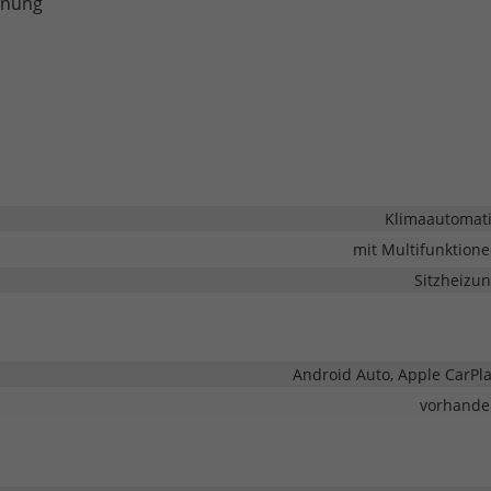
nnung
Klimaautomat
mit Multifunktion
Sitzheizu
Android Auto, Apple CarPl
vorhande