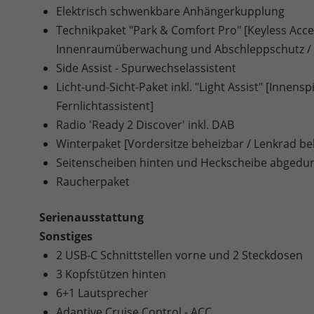
Elektrisch schwenkbare Anhängerkupplung
Technikpaket "Park & Comfort Pro" [Keyless Acce
Innenraumüberwachung und Abschleppschutz / Pa
Side Assist - Spurwechselassistent
Licht-und-Sicht-Paket inkl. "Light Assist" [Inne
Fernlichtassistent]
Radio 'Ready 2 Discover' inkl. DAB
Winterpaket [Vordersitze beheizbar / Lenkrad be
Seitenscheiben hinten und Heckscheibe abgedun
Raucherpaket
Serienausstattung
Sonstiges
2 USB-C Schnittstellen vorne und 2 Steckdosen
3 Kopfstützen hinten
6+1 Lautsprecher
Adaptive Cruise Control - ACC