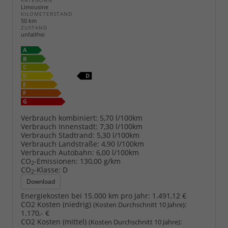
KATEGORIE
Limousine
KILOMETERSTAND
50 km
ZUSTAND
unfallfrei
Verbrauch kombiniert:
5,70 l/100km
Verbrauch Innenstadt:
7,30 l/100km
Verbrauch Stadtrand:
5,30 l/100km
Verbrauch Landstraße:
4,90 l/100km
Verbrauch Autobahn:
6,00 l/100km
CO
-Emissionen:
130,00 g/km
2
CO
-Klasse:
D
2
Download
Energiekosten bei 15.000 km pro Jahr:
1.491,12 €
CO2 Kosten (niedrig)
:
(Kosten Durchschnitt 10 Jahre)
1.170,- €
CO2 Kosten (mittel)
:
(Kosten Durchschnitt 10 Jahre)