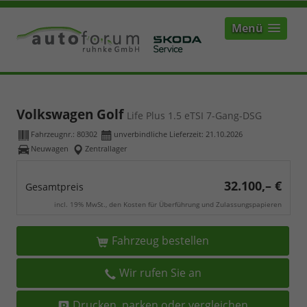
Menü
Volkswagen Golf
Life Plus 1.5 eTSI 7-Gang-DSG
Fahrzeugnr.:
80302
unverbindliche Lieferzeit:
21.10.2026
Neuwagen
Zentrallager
32.100,– €
Gesamtpreis
incl. 19% MwSt., den Kosten für Überführung und Zulassungspapieren
Fahrzeug bestellen
Wir rufen Sie an
Drucken, parken oder vergleichen