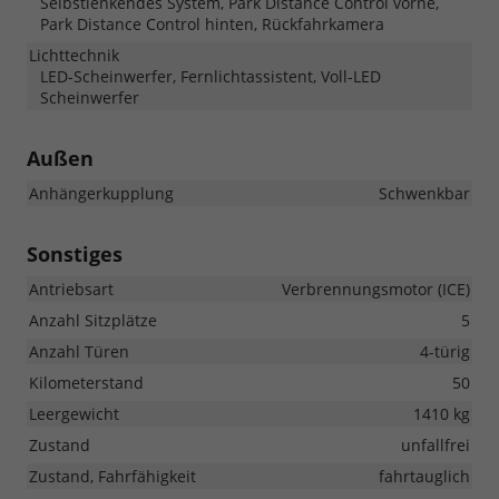
Selbstlenkendes System, Park Distance Control vorne,
Park Distance Control hinten, Rückfahrkamera
Lichttechnik
LED-Scheinwerfer, Fernlichtassistent, Voll-LED
Scheinwerfer
Außen
Anhängerkupplung
Schwenkbar
Sonstiges
Antriebsart
Verbrennungsmotor (ICE)
Anzahl Sitzplätze
5
Anzahl Türen
4-türig
Kilometerstand
50
Leergewicht
1410 kg
Zustand
unfallfrei
Zustand, Fahrfähigkeit
fahrtauglich