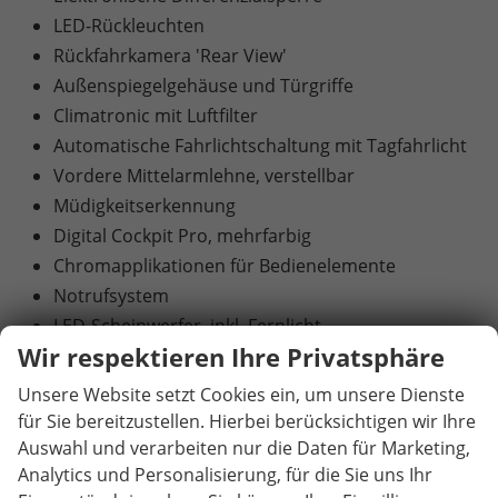
LED-Rückleuchten
Rückfahrkamera 'Rear View'
Außenspiegelgehäuse und Türgriffe
Climatronic mit Luftfilter
Automatische Fahrlichtschaltung mit Tagfahrlicht
Vordere Mittelarmlehne, verstellbar
Müdigkeitserkennung
Digital Cockpit Pro, mehrfarbig
Chromapplikationen für Bedienelemente
Notrufsystem
LED-Scheinwerfer, inkl. Fernlicht
Wir respektieren Ihre Privatsphäre
Elektromechanische Parkbremse
Front Assist und City Notbremsfunktion
Unsere Website setzt Cookies ein, um unsere Dienste
Front Cross Traffic Assist
für Sie bereitzustellen. Hierbei berücksichtigen wir Ihre
Ambientebeleuchtung 10 Farben
Auswahl und verarbeiten nur die Daten für Marketing,
Analytics und Personalisierung, für die Sie uns Ihr
Dekoreinlagen 'Nature Cross'