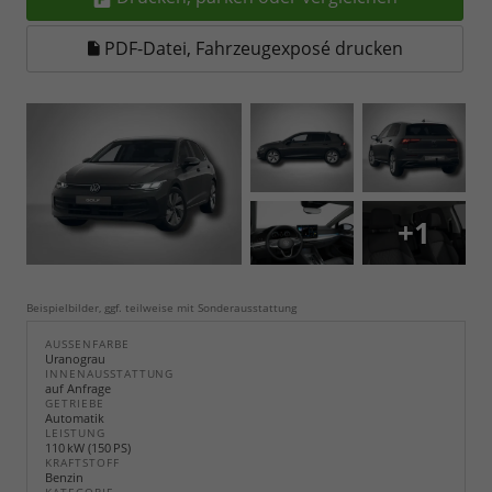
PDF-Datei, Fahrzeugexposé drucken
+1
Beispielbilder, ggf. teilweise mit Sonderausstattung
AUSSENFARBE
Uranograu
INNENAUSSTATTUNG
auf Anfrage
GETRIEBE
Automatik
LEISTUNG
110 kW (150 PS)
KRAFTSTOFF
Benzin