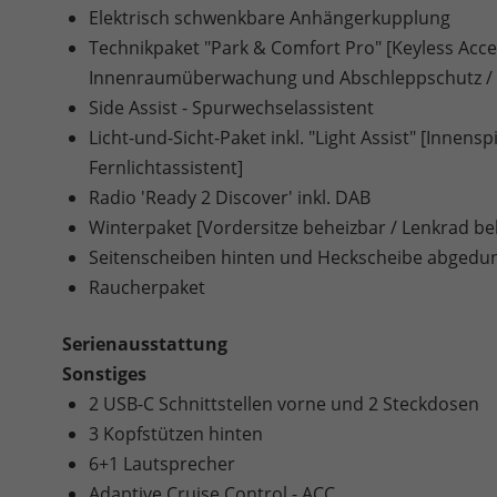
Elektrisch schwenkbare Anhängerkupplung
Technikpaket "Park & Comfort Pro" [Keyless Acce
Innenraumüberwachung und Abschleppschutz / Pa
Side Assist - Spurwechselassistent
Licht-und-Sicht-Paket inkl. "Light Assist" [Inne
Fernlichtassistent]
Radio 'Ready 2 Discover' inkl. DAB
Winterpaket [Vordersitze beheizbar / Lenkrad be
Seitenscheiben hinten und Heckscheibe abgedun
Raucherpaket
Serienausstattung
Sonstiges
2 USB-C Schnittstellen vorne und 2 Steckdosen
3 Kopfstützen hinten
6+1 Lautsprecher
Adaptive Cruise Control - ACC