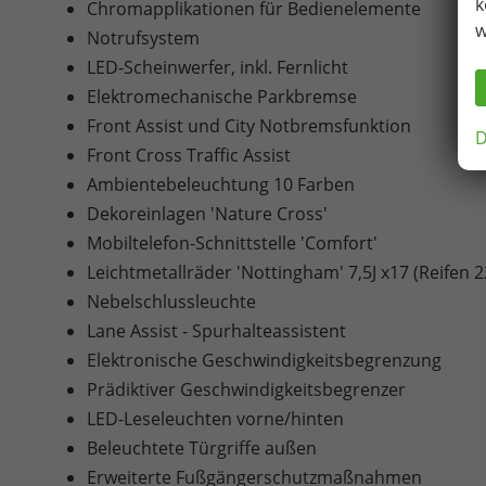
k
Chromapplikationen für Bedienelemente
w
Notrufsystem
LED-Scheinwerfer, inkl. Fernlicht
Elektromechanische Parkbremse
Front Assist und City Notbremsfunktion
D
Front Cross Traffic Assist
Ambientebeleuchtung 10 Farben
Dekoreinlagen 'Nature Cross'
Mobiltelefon-Schnittstelle 'Comfort'
Leichtmetallräder 'Nottingham' 7,5J x17 (Reifen 
Nebelschlussleuchte
Lane Assist - Spurhalteassistent
Elektronische Geschwindigkeitsbegrenzung
Prädiktiver Geschwindigkeitsbegrenzer
LED-Leseleuchten vorne/hinten
Beleuchtete Türgriffe außen
Erweiterte Fußgängerschutzmaßnahmen