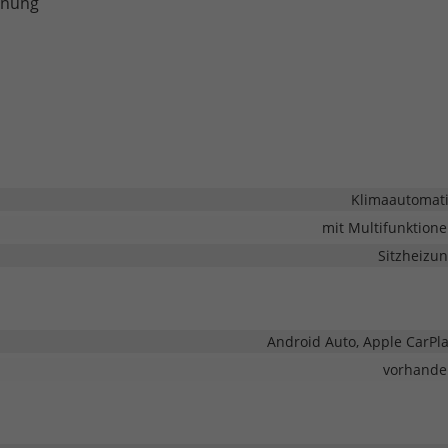
nnung
Klimaautomat
mit Multifunktion
Sitzheizu
Android Auto, Apple CarPl
vorhande