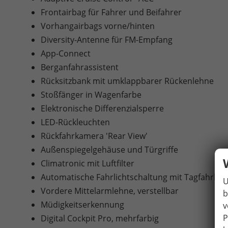
Frontairbag für Fahrer und Beifahrer
Vorhangairbags vorne/hinten
Diversity-Antenne für FM-Empfang
App-Connect
Berganfahrassistent
Rücksitzbank mit umklappbarer Rückenlehne
Stoßfänger in Wagenfarbe
Elektronische Differenzialsperre
LED-Rückleuchten
Rückfahrkamera 'Rear View'
Außenspiegelgehäuse und Türgriffe
Climatronic mit Luftfilter
Automatische Fahrlichtschaltung mit Tagfahrlich
U
Vordere Mittelarmlehne, verstellbar
b
Müdigkeitserkennung
v
P
Digital Cockpit Pro, mehrfarbig