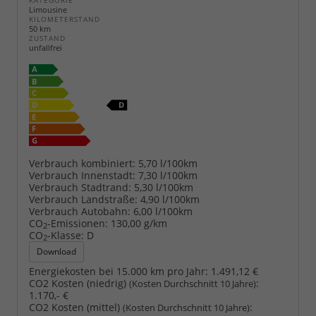
KATEGORIE
Limousine
KILOMETERSTAND
50 km
ZUSTAND
unfallfrei
Verbrauch kombiniert:
5,70 l/100km
Verbrauch Innenstadt:
7,30 l/100km
Verbrauch Stadtrand:
5,30 l/100km
Verbrauch Landstraße:
4,90 l/100km
Verbrauch Autobahn:
6,00 l/100km
CO
-Emissionen:
130,00 g/km
2
CO
-Klasse:
D
2
Download
Energiekosten bei 15.000 km pro Jahr:
1.491,12 €
CO2 Kosten (niedrig)
:
(Kosten Durchschnitt 10 Jahre)
1.170,- €
CO2 Kosten (mittel)
:
(Kosten Durchschnitt 10 Jahre)