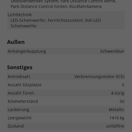
Selbstlenkendes System, Park Distance Control vorne,
Park Distance Control hinten, Rückfahrkamera
Lichttechnik
LED-Scheinwerfer, Fernlichtassistent, Voll-LED
Scheinwerfer
Außen
Anhängerkupplung
Schwenkbar
Sonstiges
Antriebsart
Verbrennungsmotor (ICE)
Anzahl Sitzplätze
5
Anzahl Türen
4-türig
Kilometerstand
50
Lackierung
Metallic
Leergewicht
1410 kg
Zustand
unfallfrei