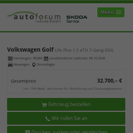
Menü
Volkswagen Golf
Life Plus 1.5 eTSI 7-Gang-DSG
Fahrzeugnr.:
80289
unverbindliche Lieferzeit:
08.10.2026
Neuwagen
Zentrallager
32.700,– €
Gesamtpreis
incl. 19% MwSt., den Kosten für Überführung und Zulassungspapieren
Fahrzeug bestellen
Wir rufen Sie an
Drucken, parken oder vergleichen