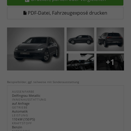
PDF-Datei, Fahrzeugexposé drucken
+1
Beispielbilder, ggf. teilweise mit Sonderausstattung
AUSSENFARBE
Delfingrau Metallic
INNENAUSSTATTUNG
auf Anfrage
GETRIEBE
Automatik
LEISTUNG
110 kW (150 PS)
KRAFTSTOFF
Benzin