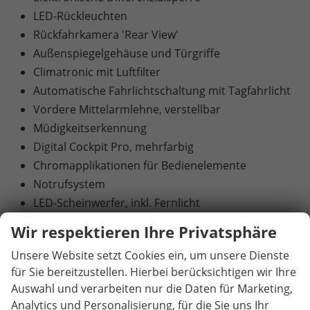
LED-Rückleuchten
Rückfahrkamera 'Rear View'
Außenspiegelgehäuse und Türgriffe
Climatronic mit Luftfilter
Automatische Fahrlichtschaltung mit Tagfahrlicht
Vordere Mittelarmlehne, verstellbar
Müdigkeitserkennung
Digital Cockpit Pro, mehrfarbig
Chromapplikationen für Bedienelemente
Notrufsystem
LED-Scheinwerfer, inkl. Fernlicht
Elektromechanische Parkbremse
Wir respektieren Ihre Privatsphäre
Front Assist und City Notbremsfunktion
Unsere Website setzt Cookies ein, um unsere Dienste
Front Cross Traffic Assist
für Sie bereitzustellen. Hierbei berücksichtigen wir Ihre
Ambientebeleuchtung 10 Farben
Auswahl und verarbeiten nur die Daten für Marketing,
Dekoreinlagen 'Nature Cross'
Analytics und Personalisierung, für die Sie uns Ihr