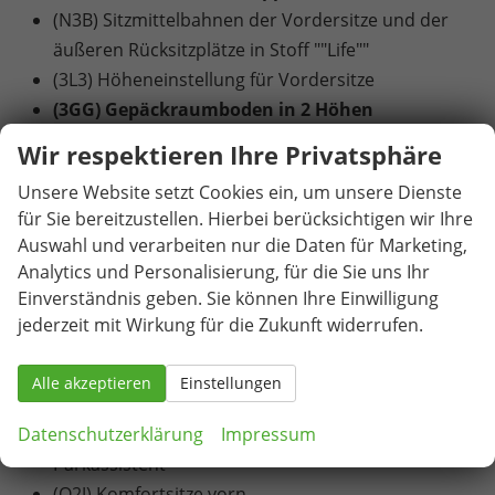
(N3B) Sitzmittelbahnen der Vordersitze und der
äußeren Rücksitzplätze in Stoff ""Life""
(3L3) Höheneinstellung für Vordersitze
(3GG) Gepäckraumboden in 2 Höhen
einstellbar
Wir respektieren Ihre Privatsphäre
Unsere Website setzt Cookies ein, um unsere Dienste
EXTRAS:
für Sie bereitzustellen. Hierbei berücksichtigen wir Ihre
(8VJ) 3D-LED-Rückleuchten
Auswahl und verarbeiten nur die Daten für Marketing,
(V11) 4 Leichtmetallräder ""Venezia"" 7 J x 17 in
Analytics und Personalisierung, für die Sie uns Ihr
Schwarz, Oberfläche glanzgedreht
Einverständnis geben. Sie können Ihre Einwilligung
(6XT) Außenspiegel elektrisch einstell-,
jederzeit mit Wirkung für die Zukunft widerrufen.
anklapp- und beheizbar, auf Fahrerseite
abblendend, Memory-Funktion
Alle akzeptieren
Einstellungen
(3S1) Dachreling Silber
Datenschutzerklärung
(PE5) Komfortpaket inkl. Memory-Funktion für
Impressum
Parkassistent
(Q2J) Komfortsitze vorn