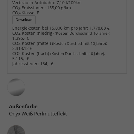
Verbrauch Autobahn:
7,10 l/100km
CO
-Emissionen:
155,00 g/km
2
CO
-Klasse:
E
2
Download
Energiekosten bei 15.000 km pro Jahr:
1.778,88 €
CO2 Kosten (niedrig)
:
(Kosten Durchschnitt 10 Jahre)
1.395,- €
CO2 Kosten (mittel)
:
(Kosten Durchschnitt 10 Jahre)
3.313,12 €
CO2 Kosten (hoch)
:
(Kosten Durchschnitt 10 Jahre)
5.115,- €
Jahressteuer:
164,- €
Außenfarbe
Onyx Weiß Perlmutteffekt
Innenausstattung