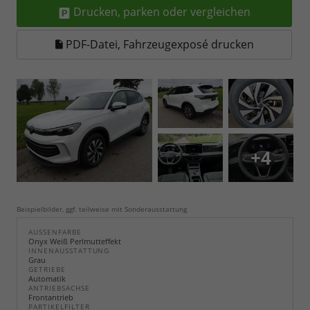
Drucken, parken oder vergleichen
PDF-Datei, Fahrzeugexposé drucken
+4
Beispielbilder, ggf. teilweise mit Sonderausstattung
AUSSENFARBE
Onyx Weiß Perlmutteffekt
INNENAUSSTATTUNG
Grau
GETRIEBE
Automatik
ANTRIEBSACHSE
Frontantrieb
PARTIKELFILTER