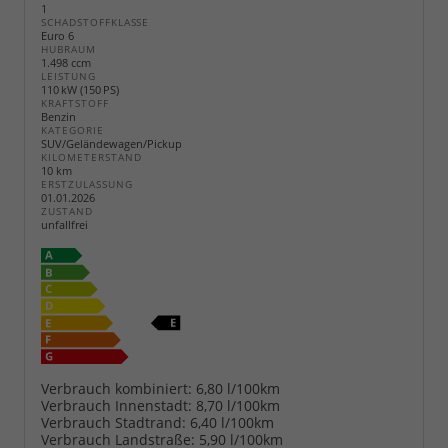
1
SCHADSTOFFKLASSE
Euro 6
HUBRAUM
1.498 ccm
LEISTUNG
110 kW (150 PS)
KRAFTSTOFF
Benzin
KATEGORIE
SUV/Geländewagen/Pickup
KILOMETERSTAND
10 km
ERSTZULASSUNG
01.01.2026
ZUSTAND
unfallfrei
Verbrauch kombiniert:
6,80 l/100km
Verbrauch Innenstadt:
8,70 l/100km
Verbrauch Stadtrand:
6,40 l/100km
Verbrauch Landstraße:
5,90 l/100km