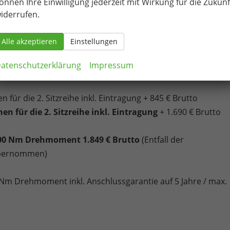
appbar, Ausweichunterstützung mit Abbiegeassistent,
önnen Ihre Einwilligung jederzeit mit Wirkung für die Zukunf
iderrufen.
 Tire Mobility Set, Einparkhilfe im Front- und Heckbereich,
ichenerkennung, Ablenkungs- und Müdigkeitserkennung,
Alle akzeptieren
Einstellungen
ist"" mit Fußgänger- und Radfahrererkennung, Notrufsyste
atenschutzerklärung
Impressum
ndennachweis erforderlich.
 für die 2. Sitzreihe inkl. Eintragung + 845 € Brutto
n für die 2. Sitzreihe inkl. Eintragung
+ 1.690 € Brutto
400 Nm Drehmoment 1.849 € Brutto
(Entfall der
 übernommen)
Nm Drehmoment inkl. Anschlussgarantie auf 5 Jahre / max.