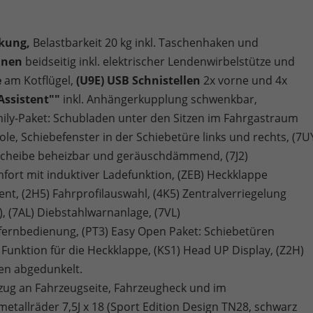
ckung,
Belastbarkeit 20 kg inkl. Taschenhaken und
hnen
beidseitig inkl. elektrischer Lendenwirbelstütze und
e
am Kotflügel,
(U9E) USB Schnistellen
2x vorne und 4x
Assistent""
inkl. Anhängerkupplung schwenkbar,
ily-Paket: Schubladen unter den Sitzen im Fahrgastraum
ole, Schiebefenster in der Schiebetüre links und rechts, (7U
tscheibe beheizbar und geräuschdämmend, (7J2)
omfort mit induktiver Ladefunktion, (ZEB) Heckklappe
tent, (2H5) Fahrprofilauswahl, (4K5) Zentralverriegelung
, (7AL) Diebstahlwarnanlage, (7VL)
ernbedienung, (PT3) Easy Open Paket: Schiebetüren
 Funktion für die Heckklappe, (KS1) Head UP Display, (Z2H)
en abgedunkelt.
ftzug an Fahrzeugseite, Fahrzeugheck und im
etallräder 7,5J x 18 (Sport Edition Design TN28, schwarz