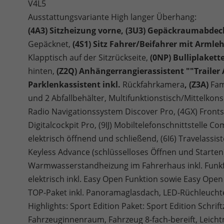
V4L5
Ausstattungsvariante High langer Überhang:
(4A3) Sitzheizung vorne, (3U3) Gepäckraumabde
Gepäcknet,
(4S1) Sitz Fahrer/Beifahrer mit Armle
Klapptisch auf der Sitzrückseite,
(0NP) Bulliplakett
hinten,
(Z2Q) Anhängerrangierassistent ""Trailer 
Parklenkassistent inkl.
Rückfahrkamera
, (Z3A)
Fam
und 2 Abfallbehälter, Multifunktionstisch/Mittelkons
Radio Navigationssystem Discover Pro, (4GX) Fron
Digitalcockpit Pro, (9IJ) Mobiltelefonschnittstelle C
elektrisch öffnend und schließend, (6I6) Travelassis
Keyless Advance (schlüsselloses Öffnen und Starten)
Warmwasserstandheizung im Fahrerhaus inkl. Funkf
elektrisch inkl. Easy Open Funktion sowie Easy Open
TOP-Paket inkl. Panoramaglasdach, LED-Rüchleucht
Highlights: Sport Edition Paket: Sport Edition Schri
Fahrzeuginnenraum, Fahrzeug 8-fach-bereift, Leichtm