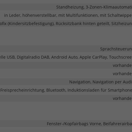
Standheizung, 3-Zonen-Klimaautomat
in Leder, höhenverstellbar, mit Multifunktionen, mit Schaltwipp
sofix (Kindersitzbefestigung), Rücksitzbank hinten geteilt, Sitzheizu
Sprachsteueru
elle USB, Digitalradio DAB, Android Auto, Apple CarPlay, Touchscre
vorhande
vorhande
Navigation, Navigation per Aud
Freisprecheinrichtung, Bluetooth, Induktionsladen für Smartphon
vorhande
Fenster-/Kopfairbags Vorne, Beifahrerairb