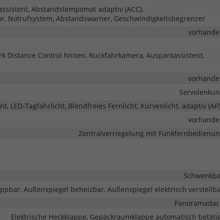
eassistent, Abstandstempomat adaptiv (ACC),
r, Notrufsystem, Abstandswarner, Geschwindigkeitsbegrenzer
vorhande
rk Distance Control hinten, Rückfahrkamera, Ausparkassistent,
vorhande
Servolenku
nt, LED-Tagfahrlicht, Blendfreies Fernlicht, Kurvenlicht, adaptiv (AF
vorhande
Zentralverriegelung mit Funkfernbedienu
Schwenkba
ppbar, Außenspiegel beheizbar, Außenspiegel elektrisch verstellb
Panoramadac
Elektrische Heckklappe, Gepäckraumklappe automatisch betäti