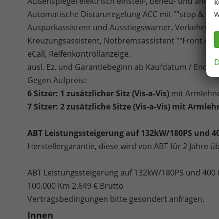
Außenspiegel elektrisch einstell-, beheiz- und ankl
k
w
Automatische Distanzregelung ACC mit ""stop & go"",
Ausparkassistent und Ausstiegswarner, Verkehrsze
Kreuzungsassistent, Notbremsassistent ""Front Ass
eCall, Reifenkontrollanzeige.
D
ausl. Ez. und Garantiebeginn ab Kaufdatum / Endku
Gegen Aufpreis:
6 Sitzer: 1 zusätzlicher Sitz (
Vis-a-Vis)
mit Armlehnen
7 Sitzer: 2 zusätzliche Sitze (
Vis-a-Vis)
mit Armlehne
ABT Leistungssteigerung auf 132kW/180PS und 
Herstellergarantie, diese wird von ABT für 2 Jahre
ABT Leistungssteigerung auf 132kW/180PS und 400 
100.000 Km 2.649 € Brutto
Vertragsbedingungen bitte gesondert anfragen.
Innen