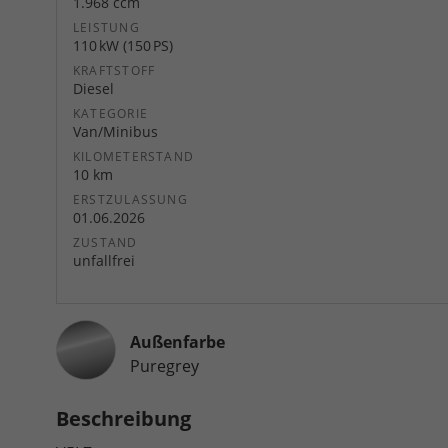
1.968 ccm
LEISTUNG
110 kW (150 PS)
KRAFTSTOFF
Diesel
KATEGORIE
Van/Minibus
KILOMETERSTAND
10 km
ERSTZULASSUNG
01.06.2026
ZUSTAND
unfallfrei
Außenfarbe
Puregrey
Beschreibung