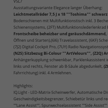
V5L7
Ausstattungsvariante Elegance langer Überhang:
Leichtmetallräder 7,5 J x 18 ""Toshima"" schwarz 
Bodenschienen mit Multifunktionstisch inkl. 3 Beche
Schienensystems, (2FT) Multifunktionslederlenkrad
Frontscheibe beheizbar und geräuschdämmend,
Öffnen und Starten),(6I6) Travelassistent, (6KF) Sch
(7J2) Digital Cockpit Pro, (7UY) Radio Navigationssy
(N2S) Sitzbezug Bi-Colour ""ArtVelours"", (Z2Q) A
Anhängerkupplung schwenkbar, Parklenkassistent in
links und rechts, Fenster ab B-Säule abgedunkelt,
(Z
Fahrrichtung) inkl. 4 Armlehnen.
Highlights:
IQ.Light - LED-Matrix-Scheinwerfer, Automatische D
Geschwindigkeitsbegrenzer, Schiebetür links und re
""Lane Assist"", Spurwechselassistent ""Side Assist""