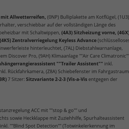
mit Allwetterreifen,
(0NP) Bulliplakette am Kotflügel, (1U3
rhalter, verschiebbar auf der vollständigen Länge des
 beheizbar mit Schaltwippen,
(4A3) Sitzheizung vorne,
(4GX
(4K5) Zentralverriegelung Keyless Advance
(schlüssellose
einwerferleiste hinterleuchtet, (7AL) Diebstahlwarnanlage,
stem Discover Pro, (9AH) Klimaanlage ""Air Care Climatronic""
nhängerrangierassistent ""Trailer Assistent""
inkl.
kl. Rückfahrkamera, (Z8A) Schiebefenster im Fahrgastraum
BR)
7 Sitzer:
Sitzvariante 2-2-3 (Vis-a-Vis
entgegen der
istanzregelung ACC mit ""stop & go"" und
chts sowie Heckklappe mit Zuziehhilfe, Spurhalteassistent
 inkl. ""Blind Spot Detection"" (Totwinkelerkennung im