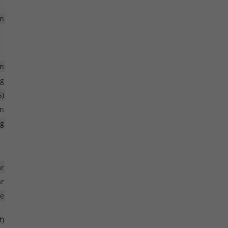
n
n
ng
S)
n
ng
r
ar
pe
t)