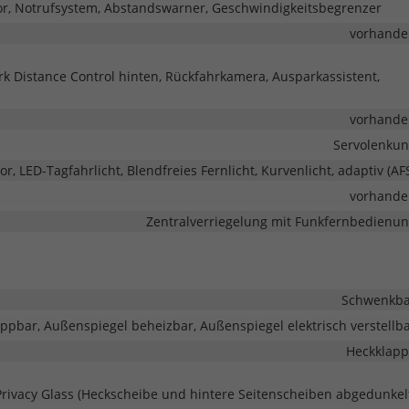
r, Notrufsystem, Abstandswarner, Geschwindigkeitsbegrenzer
vorhande
rk Distance Control hinten, Rückfahrkamera, Ausparkassistent,
vorhande
Servolenku
or, LED-Tagfahrlicht, Blendfreies Fernlicht, Kurvenlicht, adaptiv (AF
vorhande
Zentralverriegelung mit Funkfernbedienu
Schwenkba
ppbar, Außenspiegel beheizbar, Außenspiegel elektrisch verstellb
Heckklap
Privacy Glass (Heckscheibe und hintere Seitenscheiben abgedunkel