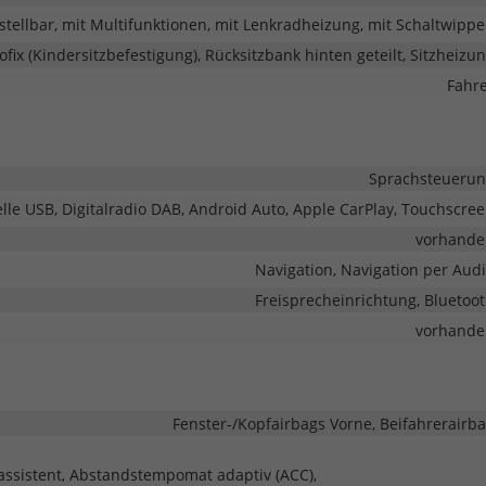
stellbar, mit Multifunktionen, mit Lenkradheizung, mit Schaltwipp
sofix (Kindersitzbefestigung), Rücksitzbank hinten geteilt, Sitzheizu
Fahr
Sprachsteueru
elle USB, Digitalradio DAB, Android Auto, Apple CarPlay, Touchscre
vorhande
Navigation, Navigation per Aud
Freisprecheinrichtung, Bluetoo
vorhande
Fenster-/Kopfairbags Vorne, Beifahrerairb
eassistent, Abstandstempomat adaptiv (ACC),