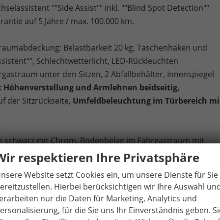
selassistent ""Side Assist"" inkl. ""Blind Spot Detection""
antie auf 5 Jahre / max. 100.000 km.
raumabdeckung: Belastbarkeit 20 kg, Taschenhaken und
sistent"", Schlechtwetterlicht, LED-Rückleuchten
gastraum unter den Sitzen, 2 Abfallbehälter, Innenspiegel
t Höhenverstellung und Armlehnen beidseitig,
f der Sitzrückseite,
Umfeldbeleuchtung im Türbereich mi
te schwarz mit Chrom, Bodenbelag im Fahrgastraum mit
Silver Brushed"", Sitzbezüge Bi-Color Stoff ""Ribella"".
Wir respektieren Ihre Privatsphäre
nsere Website setzt Cookies ein, um unsere Dienste für Sie
hone möglich), Car2X, (DAB+), Lautsprecher 8 Stück, USB-C-
ereitzustellen. Hierbei berücksichtigen wir Ihre Auswahl un
 im FGSTR), Sprachsteuerung inkl. ICC
erarbeiten nur die Daten für Marketing, Analytics und
luetooth)
ersonalisierung, für die Sie uns Ihr Einverständnis geben. Si