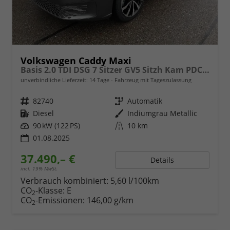
Volkswagen Caddy Maxi
Basis 2.0 TDI DSG 7 Sitzer GV5 Sitzh Kam PDC Sport Edition
unverbindliche Lieferzeit:
14 Tage
Fahrzeug mit Tageszulassung
Fahrzeugnr.
82740
Getriebe
Automatik
Kraftstoff
Diesel
Außenfarbe
Indiumgrau Metallic
Leistung
90 kW (122 PS)
Kilometerstand
10 km
01.08.2025
37.490,– €
Details
incl. 19% MwSt.
Verbrauch kombiniert:
5,60 l/100km
CO
-Klasse:
E
2
CO
-Emissionen:
146,00 g/km
2