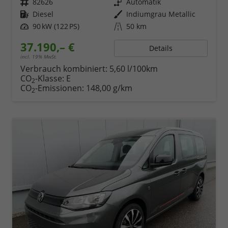
Fahrzeugnr.
82626
Getriebe
Automatik
Kraftstoff
Diesel
Außenfarbe
Indiumgrau Metallic
Leistung
90 kW (122 PS)
Kilometerstand
50 km
37.190,– €
Details
incl. 19% MwSt.
Verbrauch kombiniert:
5,60 l/100km
CO
-Klasse:
E
2
CO
-Emissionen:
148,00 g/km
2