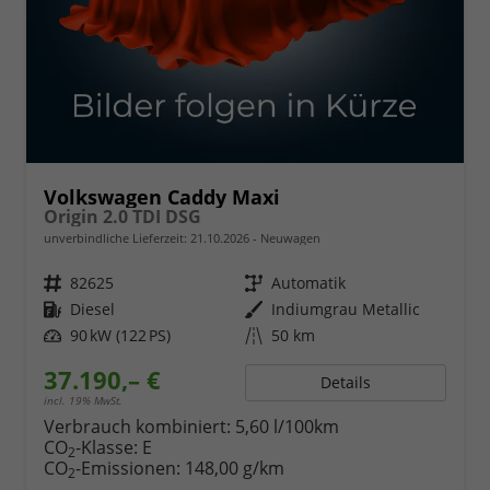
Volkswagen Caddy Maxi
Origin 2.0 TDI DSG
unverbindliche Lieferzeit:
21.10.2026
Neuwagen
Fahrzeugnr.
82625
Getriebe
Automatik
Kraftstoff
Diesel
Außenfarbe
Indiumgrau Metallic
Leistung
90 kW (122 PS)
Kilometerstand
50 km
37.190,– €
Details
incl. 19% MwSt.
Verbrauch kombiniert:
5,60 l/100km
CO
-Klasse:
E
2
CO
-Emissionen:
148,00 g/km
2