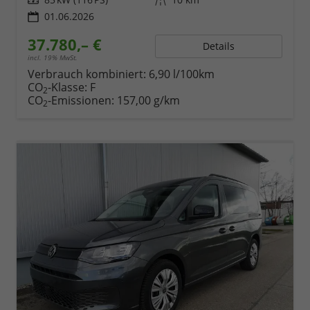
01.06.2026
37.780,– €
Details
incl. 19% MwSt.
Verbrauch kombiniert:
6,90 l/100km
CO
-Klasse:
F
2
CO
-Emissionen:
157,00 g/km
2