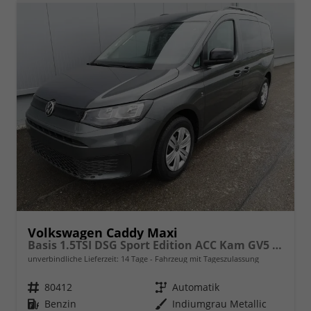
Volkswagen Caddy Maxi
Basis 1.5TSI DSG Sport Edition ACC Kam GV5 App AHK Reling
unverbindliche Lieferzeit:
14 Tage
Fahrzeug mit Tageszulassung
Fahrzeugnr.
80412
Getriebe
Automatik
Kraftstoff
Benzin
Außenfarbe
Indiumgrau Metallic