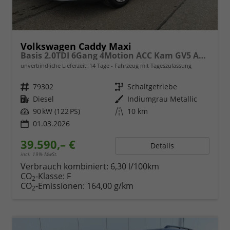
Volkswagen Caddy Maxi
Basis 2.0TDI 6Gang 4Motion ACC Kam GV5 App AHK Reling
unverbindliche Lieferzeit:
14 Tage
Fahrzeug mit Tageszulassung
Fahrzeugnr.
79302
Getriebe
Schaltgetriebe
Kraftstoff
Diesel
Außenfarbe
Indiumgrau Metallic
Leistung
90 kW (122 PS)
Kilometerstand
10 km
01.03.2026
39.590,– €
Details
incl. 19% MwSt.
Verbrauch kombiniert:
6,30 l/100km
CO
-Klasse:
F
2
CO
-Emissionen:
164,00 g/km
2