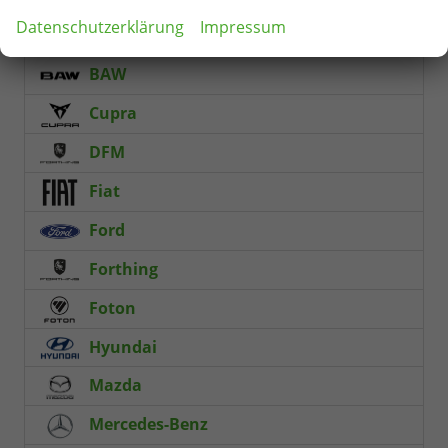
Datenschutzerklärung
Impressum
Audi
BAW
Cupra
DFM
Fiat
Ford
Forthing
Foton
Hyundai
Mazda
Mercedes-Benz