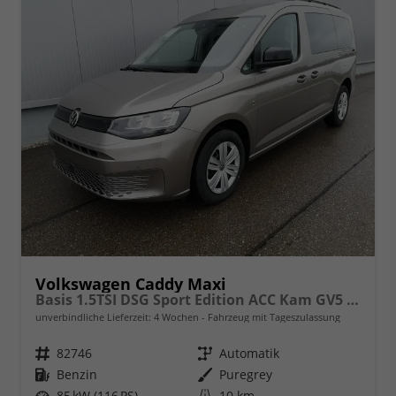
Volkswagen Caddy Maxi
Basis 1.5TSI DSG Sport Edition ACC Kam GV5 App AHK Reling
unverbindliche Lieferzeit:
4 Wochen
Fahrzeug mit Tageszulassung
Fahrzeugnr.
82746
Getriebe
Automatik
Kraftstoff
Benzin
Außenfarbe
Puregrey
Leistung
85 kW (116 PS)
Kilometerstand
10 km