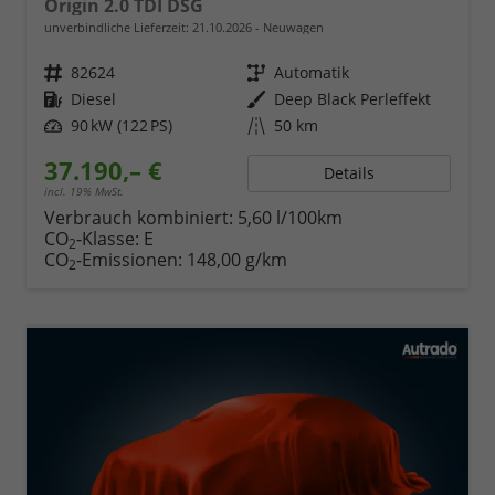
Origin 2.0 TDI DSG
unverbindliche Lieferzeit:
21.10.2026
Neuwagen
Fahrzeugnr.
82624
Getriebe
Automatik
Kraftstoff
Diesel
Außenfarbe
Deep Black Perleffekt
Leistung
90 kW (122 PS)
Kilometerstand
50 km
37.190,– €
Details
incl. 19% MwSt.
Verbrauch kombiniert:
5,60 l/100km
CO
-Klasse:
E
2
CO
-Emissionen:
148,00 g/km
2