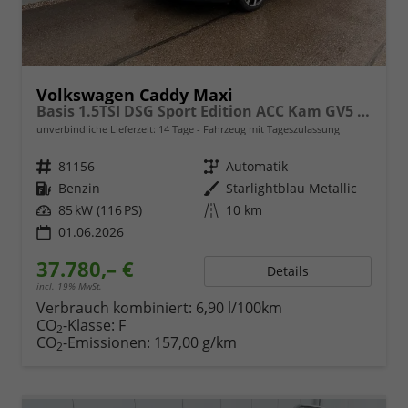
Volkswagen Caddy Maxi
Basis 1.5TSI DSG Sport Edition ACC Kam GV5 App AHK Reling
unverbindliche Lieferzeit:
14 Tage
Fahrzeug mit Tageszulassung
Fahrzeugnr.
81156
Getriebe
Automatik
Kraftstoff
Benzin
Außenfarbe
Starlightblau Metallic
Leistung
85 kW (116 PS)
Kilometerstand
10 km
01.06.2026
37.780,– €
Details
incl. 19% MwSt.
Verbrauch kombiniert:
6,90 l/100km
CO
-Klasse:
F
2
CO
-Emissionen:
157,00 g/km
2