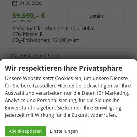
01.05.2026
39.590,– €
Details
incl. 19% MwSt.
Verbrauch kombiniert:
6,30 l/100km
CO
-Klasse:
F
2
CO
-Emissionen:
164,00 g/km
2
Datensätze pro Seite:
Wir respektieren Ihre Privatsphäre
10
20
50
100
250
Unsere Website setzt Cookies ein, um unsere Dienste
Seiten:
für Sie bereitzustellen. Hierbei berücksichtigen wir Ihre
Auswahl und verarbeiten nur die Daten für Marketing,
1
2
3
4
Analytics und Personalisierung, für die Sie uns Ihr
Einverständnis geben. Sie können Ihre Einwilligung
jederzeit mit Wirkung für die Zukunft widerrufen.
Schnellsuche
Fahrzeugnr.
Alle akzeptieren
Einstellungen