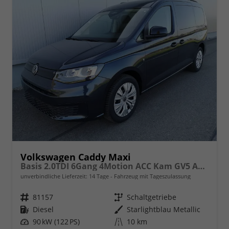
Volkswagen Caddy Maxi
Basis 2.0TDI 6Gang 4Motion ACC Kam GV5 App AHK Reling
unverbindliche Lieferzeit:
14 Tage
Fahrzeug mit Tageszulassung
Fahrzeugnr.
81157
Getriebe
Schaltgetriebe
Kraftstoff
Diesel
Außenfarbe
Starlightblau Metallic
Leistung
90 kW (122 PS)
Kilometerstand
10 km