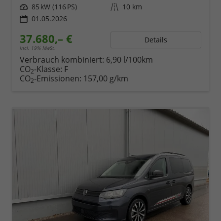
Leistung
85 kW (116 PS)
Kilometerstand
10 km
01.05.2026
37.680,– €
Details
incl. 19% MwSt.
Verbrauch kombiniert:
6,90 l/100km
CO
-Klasse:
F
2
CO
-Emissionen:
157,00 g/km
2