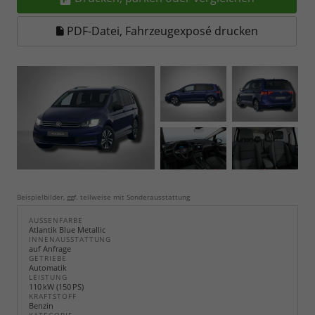
PDF-Datei, Fahrzeugexposé drucken
Beispielbilder, ggf. teilweise mit Sonderausstattung
AUSSENFARBE
Atlantik Blue Metallic
INNENAUSSTATTUNG
auf Anfrage
GETRIEBE
Automatik
LEISTUNG
110 kW (150 PS)
KRAFTSTOFF
Benzin