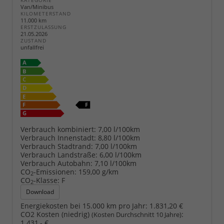
KATEGORIE
Van/Minibus
KILOMETERSTAND
11.000 km
ERSTZULASSUNG
21.05.2026
ZUSTAND
unfallfrei
Verbrauch kombiniert:
7,00 l/100km
Verbrauch Innenstadt:
8,80 l/100km
Verbrauch Stadtrand:
7,00 l/100km
Verbrauch Landstraße:
6,00 l/100km
Verbrauch Autobahn:
7,10 l/100km
CO
-Emissionen:
159,00 g/km
2
CO
-Klasse:
F
2
Download
Energiekosten bei 15.000 km pro Jahr:
1.831,20 €
CO2 Kosten (niedrig)
:
(Kosten Durchschnitt 10 Jahre)
1.431,- €