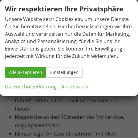
Frontscheibe in Verbundsicherheitsglas, wärme-
Wir respektieren Ihre Privatsphäre
und geräuschdämmend
Gepäckmanagement-Paket mit auf Schienen
Unsere Website setzt Cookies ein, um unsere Dienste
fixierbarem Gepäcknetz
für Sie bereitzustellen. Hierbei berücksichtigen wir Ihre
Gepäckraumabdeckung mit Komfortöffnung,
Auswahl und verarbeiten nur die Daten für Marketing,
Analytics und Personalisierung, für die Sie uns Ihr
auszieh-, herausnehm- und verstaubar
Einverständnis geben. Sie können Ihre Einwilligung
Gepäckraumbeleuchtung zusätzlich,
jederzeit mit Wirkung für die Zukunft widerrufen.
herausnehmbar und als Taschenlampe nutzbar
Gepäckraumboden in 2 Höhen einstellbar, für
Alle akzeptieren
Einstellungen
ebene Ladefläche, mit Fixierelement
Handschuhfach-Kühlung
Datenschutzerklärung
Impressum
Innenleuchten mit Abschaltverzögerung und
Dimmfunktion, 2 LED-Leseleuchten vorn und
hinten
Klapptische an den Rückseiten der Vordersitze,
neigungseinstellbar
Klimaanlage "Air Care Climatronic" mit Aktiv-