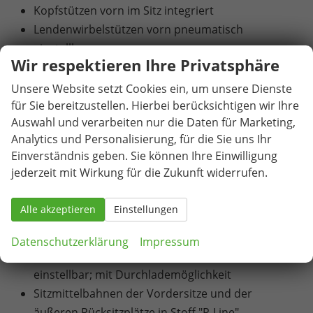
Kopfstützen vorn im Sitz integriert
Lendenwirbelstützen vorn pneumatisch
einstellbar
Wir respektieren Ihre Privatsphäre
Make-up-Spiegel beleuchtet in den
Sonnenblenden
Unsere Website setzt Cookies ein, um unsere Dienste
Mittelarmlehne vorn
für Sie bereitzustellen. Hierbei berücksichtigen wir Ihre
Auswahl und verarbeiten nur die Daten für Marketing,
Mittelkonsole gepolstert
Analytics und Personalisierung, für die Sie uns Ihr
Multifunktions-Sportlenkrad in Leder, mit
Einverständnis geben. Sie können Ihre Einwilligung
Schaltwippen
jederzeit mit Wirkung für die Zukunft widerrufen.
Nichtraucherausführung - Ablagefach und 12-V-
Steckdose vorn
Alle akzeptieren
Einstellungen
Pedale in Edelstahl gebürstet
Rücksitzbank längs verschiebbar, -lehne
Datenschutzerklärung
Impressum
asymmetrisch geteilt umklappbar, Neigung
einstellbar; mit Durchlademöglichkeit
Sitzmittelbahnen der Vordersitze und der
äußeren Rücksitzplätze in Stoff "R-Line"