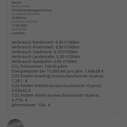
Benzin
KATEGORIE
SUV/Geländewagen/Pickup
KILOMETERSTAND
20.000 km
ERSTZULASSUNG
17.09.2025
ZUSTAND
unfallfrei
Verbrauch kombiniert:
6,30 l/100km
Verbrauch Innenstadt:
8,30 l/100km
Verbrauch Stadtrand:
6,10 l/100km
Verbrauch Landstraße:
5,30 l/100km
Verbrauch Autobahn:
6,50 l/100km
CO
-Emissionen:
143,00 g/km
2
Energiekosten bei 15.000 km pro Jahr:
1.648,08 €
CO2 Kosten (niedrig)
:
(Kosten Durchschnitt 10 Jahre)
1.287,- €
CO2 Kosten (mittel)
:
(Kosten Durchschnitt 10 Jahre)
3.056,62 €
CO2 Kosten (hoch)
:
(Kosten Durchschnitt 10 Jahre)
4.719,- €
Jahressteuer:
104,- €