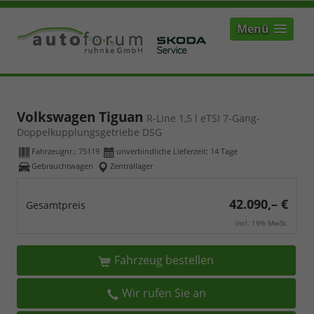
Menü
Volkswagen Tiguan
R-Line 1,5 l eTSI 7-Gang-
Doppelkupplungsgetriebe DSG
Fahrzeugnr.:
75119
unverbindliche Lieferzeit:
14 Tage
Gebrauchtwagen
Zentrallager
42.090,– €
Gesamtpreis
incl. 19% MwSt.
Fahrzeug bestellen
Wir rufen Sie an