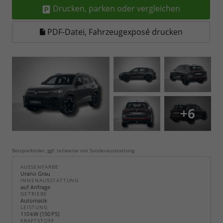
Drucken, parken oder vergleichen
PDF-Datei, Fahrzeugexposé drucken
+6
Beispielbilder, ggf. teilweise mit Sonderausstattung
AUSSENFARBE
Urano Grau
INNENAUSSTATTUNG
auf Anfrage
GETRIEBE
Automatik
LEISTUNG
110 kW (150 PS)
KRAFTSTOFF