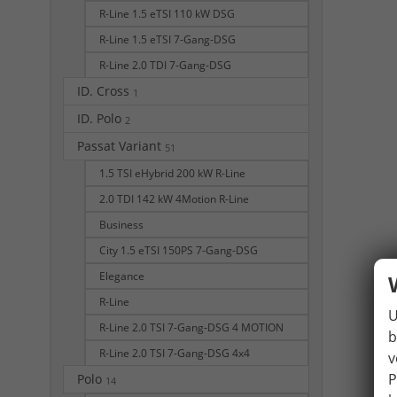
R-Line 1.5 eTSI 110 kW DSG
R-Line 1.5 eTSI 7-Gang-DSG
R-Line 2.0 TDI 7-Gang-DSG
ID. Cross
1
ID. Polo
2
Passat Variant
51
1.5 TSI eHybrid 200 kW R-Line
2.0 TDI 142 kW 4Motion R-Line
Business
City 1.5 eTSI 150PS 7-Gang-DSG
Elegance
R-Line
U
R-Line 2.0 TSI 7-Gang-DSG 4 MOTION
b
R-Line 2.0 TSI 7-Gang-DSG 4x4
v
P
Polo
14