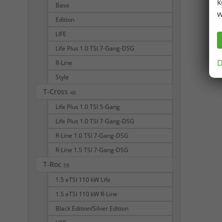
k
Base
w
Edition
LIFE
Life Plus 1.0 TSI 7-Gang-DSG
D
R-Line
Style
T-Cross
48
Life Plus 1.0 TSI 5-Gang
Life Plus 1.0 TSI 7-Gang-DSG
R-Line 1.0 TSI 7-Gang-DSG
R-Line 1.5 TSI 7-Gang-DSG
T-Roc
58
1.5 eTSI 110 kW Life
1.5 eTSI 110 kW R-Line
Black Edition/Silver Edition