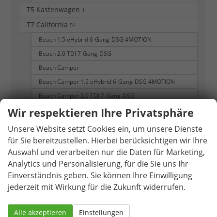
T5 Kastenwagen
1
T7 California
54
Beach 1.5 eHybrid 6-Gang-DSG 4MOTION
Beach 2.0 TDI 7-Gang-DSG
Beach Camper
Beach Camper 1.5 eHybrid 6-Gang-DSG 4MOTION
Beach Camper 2.0 TDI 7-Gang-DSG
Wir respektieren Ihre Privatsphäre
Beach Camper eHybrid 4MOTION
Beach Tour
Unsere Website setzt Cookies ein, um unsere Dienste
Beach Tour eHybrid 4MOTION
für Sie bereitzustellen. Hierbei berücksichtigen wir Ihre
Auswahl und verarbeiten nur die Daten für Marketing,
California Beach
Analytics und Personalisierung, für die Sie uns Ihr
California Beach Camper
Einverständnis geben. Sie können Ihre Einwilligung
T7 Multivan
309
jederzeit mit Wirkung für die Zukunft widerrufen.
Business KÜ 2.0 TDI 7-Gang-DSG
Business KÜ 2.0 TSI 7-Gang-DSG
Alle akzeptieren
Einstellungen