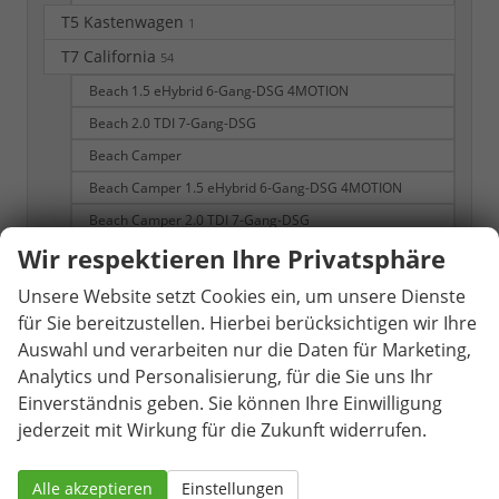
T5 Kastenwagen
1
T7 California
54
Beach 1.5 eHybrid 6-Gang-DSG 4MOTION
Beach 2.0 TDI 7-Gang-DSG
Beach Camper
Beach Camper 1.5 eHybrid 6-Gang-DSG 4MOTION
Beach Camper 2.0 TDI 7-Gang-DSG
Wir respektieren Ihre Privatsphäre
Beach Camper eHybrid 4MOTION
Beach Tour
Unsere Website setzt Cookies ein, um unsere Dienste
Beach Tour eHybrid 4MOTION
für Sie bereitzustellen. Hierbei berücksichtigen wir Ihre
Auswahl und verarbeiten nur die Daten für Marketing,
California Beach
Analytics und Personalisierung, für die Sie uns Ihr
California Beach Camper
Einverständnis geben. Sie können Ihre Einwilligung
T7 Multivan
309
jederzeit mit Wirkung für die Zukunft widerrufen.
Business KÜ 2.0 TDI 7-Gang-DSG
Business KÜ 2.0 TSI 7-Gang-DSG
Alle akzeptieren
Einstellungen