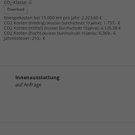
CO
-Klasse:
G
2
Download
Energiekosten bei 15.000 km pro Jahr:
2.223,60 €
CO2 Kosten (niedrig)
:
1.737,- €
(Kosten Durchschnitt 10 Jahre)
CO2 Kosten (mittel)
:
4.125,38 €
(Kosten Durchschnitt 10 Jahre)
CO2 Kosten (hoch)
:
6.369,- €
(Kosten Durchschnitt 10 Jahre)
Jahressteuer:
253,- €
Innenausstattung
auf Anfrage