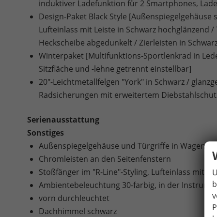
induktiver Ladefunktion für 2 Smartphones, Lade
Design-Paket Black Style [Außenspiegelgehäuse sc
Lufteinlass mit Leiste in Schwarz hochglänzend
Heckscheibe abgedunkelt / Zierleisten in Schwar
Winterpaket [Multifunktions-Sportlenkrad in Lede
Sitzfläche und -lehne getrennt einstellbar]
20"-Leichtmetallfelgen "York" in Schwarz / glanz
Radsicherungen mit erweitertem Diebstahlschut
Serienausstattung
Sonstiges
Außenspiegelgehäuse und Türgriffe in Wagenfar
Chromleisten an den Seitenfenstern
Stoßfänger im "R-Line"-Styling, Lufteinlass mit C
U
b
Ambientebeleuchtung 30-farbig, in der Instrume
v
vorn durchleuchtet
P
Dachhimmel schwarz