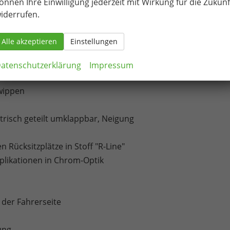
önnen Ihre Einwilligung jederzeit mit Wirkung für die Zukunf
iderrufen.
ar
Alle akzeptieren
Einstellungen
en
atenschutzerklärung
Impressum
twippen
trisch geteilt umklappbar, Neigung
 Rücksitzplätze in Stoff "R-Line"
pplikationen in Chrom-Optik
 der Fahrerseite
ung