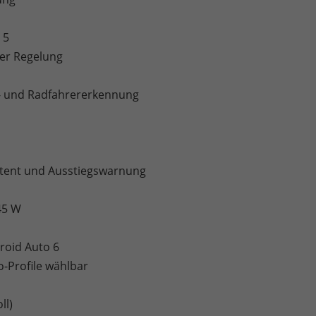
 5
er Regelung
r- und Radfahrererkennung
istent und Ausstiegswarnung
45 W
roid Auto 6
o-Profile wählbar
ll)