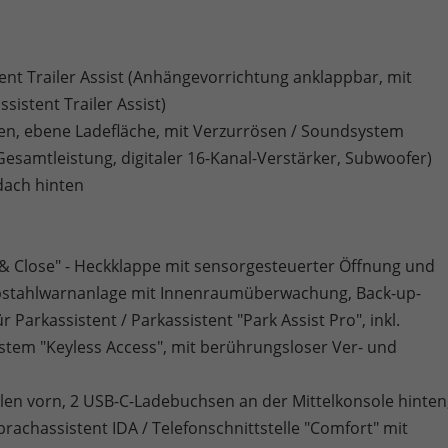
nt Trailer Assist (Anhängevorrichtung anklappbar, mit
sistent Trailer Assist)
 ebene Ladefläche, mit Verzurrösen / Soundsystem
esamtleistung, digitaler 16-Kanal-Verstärker, Subwoofer)
dach hinten
n & Close" - Heckklappe mit sensorgesteuerter Öffnung und
iebstahlwarnanlage mit Innenraumüberwachung, Back-up-
arkassistent / Parkassistent "Park Assist Pro", inkl.
system "Keyless Access", mit berührungsloser Ver- und
llen vorn, 2 USB-C-Ladebuchsen an der Mittelkonsole hinten
prachassistent IDA / Telefonschnittstelle "Comfort" mit