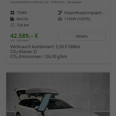
unverbindliche Lieferzeit: Ca. 10 Wochen
Neuwagen
Fahrzeugnr.
75983
Getriebe
Doppelkupplungsgetriebe (DSG)
Kraftstoff
Benzin
Leistung
110 kW (150 PS)
Kilometerstand
724 km
42.589,– €
Details
incl. 19% MwSt.
Verbrauch kombiniert:
5,50 l/100km
CO
-Klasse:
D
2
CO
-Emissionen:
126,00 g/km
2