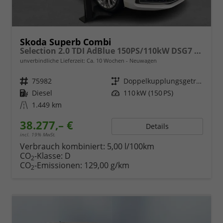
Skoda Superb Combi
Selection 2.0 TDI AdBlue 150PS/110kW DSG7 2026
unverbindliche Lieferzeit: Ca. 10 Wochen
Neuwagen
Fahrzeugnr.
75982
Getriebe
Doppelkupplungsgetriebe (DSG)
Kraftstoff
Diesel
Leistung
110 kW (150 PS)
Kilometerstand
1.449 km
38.277,– €
Details
incl. 19% MwSt.
Verbrauch kombiniert:
5,00 l/100km
CO
-Klasse:
D
2
CO
-Emissionen:
129,00 g/km
2