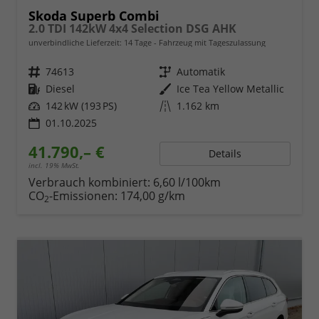
Skoda Superb Combi
2.0 TDI 142kW 4x4 Selection DSG AHK
unverbindliche Lieferzeit:
14 Tage
Fahrzeug mit Tageszulassung
Fahrzeugnr.
74613
Getriebe
Automatik
Kraftstoff
Diesel
Außenfarbe
Ice Tea Yellow Metallic
Leistung
142 kW (193 PS)
Kilometerstand
1.162 km
01.10.2025
41.790,– €
Details
incl. 19% MwSt.
Verbrauch kombiniert:
6,60 l/100km
CO
-Emissionen:
174,00 g/km
2