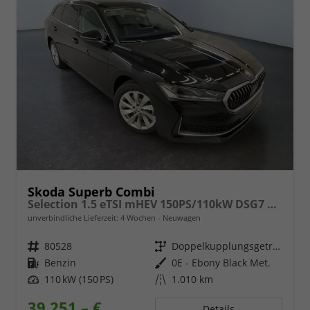
Skoda Superb Combi
Selection 1.5 eTSI mHEV 150PS/110kW DSG7 2026 +AHK+EL.HECK+NAVI+KESSY
unverbindliche Lieferzeit:
4 Wochen
Neuwagen
Fahrzeugnr.
80528
Getriebe
Doppelkupplungsgetriebe (DSG)
Kraftstoff
Benzin
Außenfarbe
0E - Ebony Black Met.
Leistung
110 kW (150 PS)
Kilometerstand
1.010 km
39.251,– €
Details