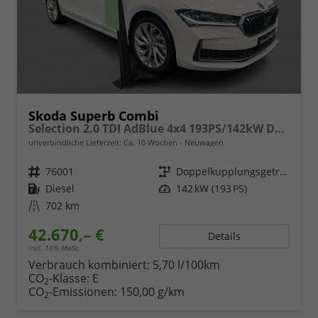
Skoda Superb Combi
Selection 2.0 TDI AdBlue 4x4 193PS/142kW DSG7 2026
unverbindliche Lieferzeit: Ca. 10 Wochen
Neuwagen
Fahrzeugnr.
76001
Getriebe
Doppelkupplungsgetriebe (DSG)
Kraftstoff
Diesel
Leistung
142 kW (193 PS)
Kilometerstand
702 km
42.670,– €
Details
incl. 19% MwSt.
Verbrauch kombiniert:
5,70 l/100km
CO
-Klasse:
E
2
CO
-Emissionen:
150,00 g/km
2