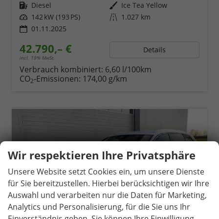
Kraftstoff
Diesel
Außenfarbe
Ice Tea Yellow
Leistung
142 kW (193 PS)
Kilometerstand
1.027 km
01.11.2025
42.790,– €
Details
incl. 19% MwSt.
Verbrauch kombiniert:
6,60 l/100km
CO
-Emissionen:
174,00 g/km
2
Wir respektieren Ihre Privatsphäre
Unsere Website setzt Cookies ein, um unsere Dienste
für Sie bereitzustellen. Hierbei berücksichtigen wir Ihre
Auswahl und verarbeiten nur die Daten für Marketing,
Analytics und Personalisierung, für die Sie uns Ihr
Einverständnis geben. Sie können Ihre Einwilligung