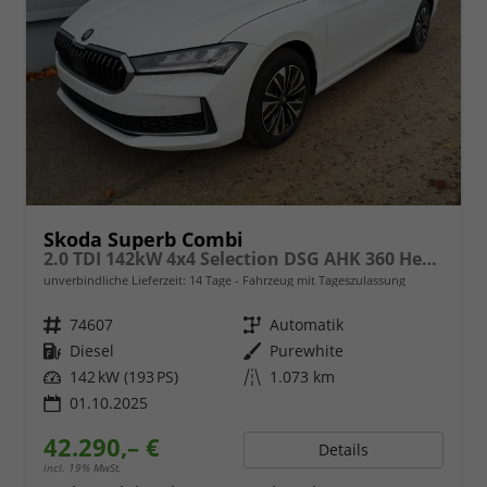
Skoda Superb Combi
2.0 TDI 142kW 4x4 Selection DSG AHK 360 Head Up
unverbindliche Lieferzeit:
14 Tage
Fahrzeug mit Tageszulassung
Fahrzeugnr.
74607
Getriebe
Automatik
Kraftstoff
Diesel
Außenfarbe
Purewhite
Leistung
142 kW (193 PS)
Kilometerstand
1.073 km
01.10.2025
42.290,– €
Details
incl. 19% MwSt.