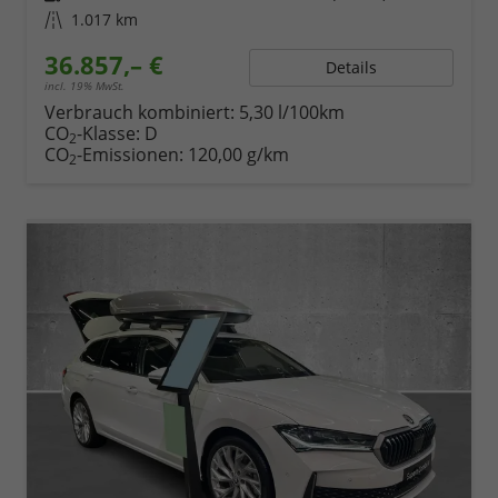
Kilometerstand
1.017 km
36.857,– €
Details
incl. 19% MwSt.
Verbrauch kombiniert:
5,30 l/100km
CO
-Klasse:
D
2
CO
-Emissionen:
120,00 g/km
2