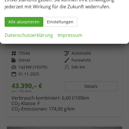
jederzeit mit Wirkung für die Zukunft widerrufen.
Alle akzeptieren
Einstellungen
Skoda Superb Combi
Datenschutzerklärung
Impressum
2.0 TDI 142kW 4x4 Selection DSG AHK 360 Head Up Pano
unverbindliche Lieferzeit:
14 Tage
Fahrzeug mit Tageszulassung
Fahrzeugnr.
75544
Getriebe
Automatik
Kraftstoff
Diesel
Außenfarbe
Purewhite
Leistung
142 kW (193 PS)
Kilometerstand
546 km
01.11.2025
43.390,– €
Details
incl. 19% MwSt.
Verbrauch kombiniert:
6,60 l/100km
CO
-Klasse:
F
2
CO
-Emissionen:
174,00 g/km
2