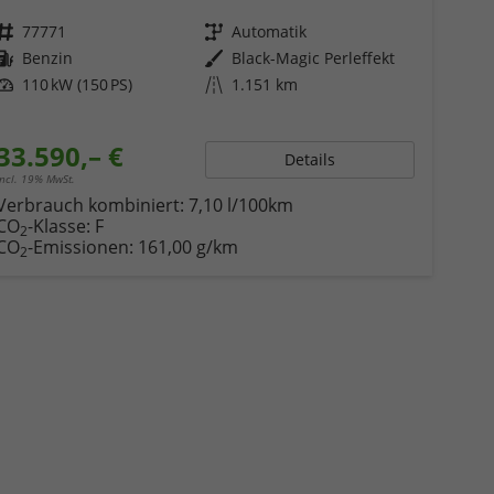
Fahrzeugnr.
77771
Getriebe
Automatik
Kraftstoff
Benzin
Außenfarbe
Black-Magic Perleffekt
Leistung
110 kW (150 PS)
Kilometerstand
1.151 km
33.590,– €
Details
incl. 19% MwSt.
Verbrauch kombiniert:
7,10 l/100km
CO
-Klasse:
F
2
CO
-Emissionen:
161,00 g/km
2