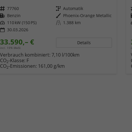
Fahrzeugnr.
77760
Getriebe
Automatik
Kraftstoff
Benzin
Außenfarbe
Phoenix-Orange Metallic
Leistung
110 kW (150 PS)
Kilometerstand
1.388 km
30.03.2026
33.590,– €
Details
incl. 19% MwSt.
Verbrauch kombiniert:
7,10 l/100km
CO
-Klasse:
F
2
CO
-Emissionen:
161,00 g/km
2