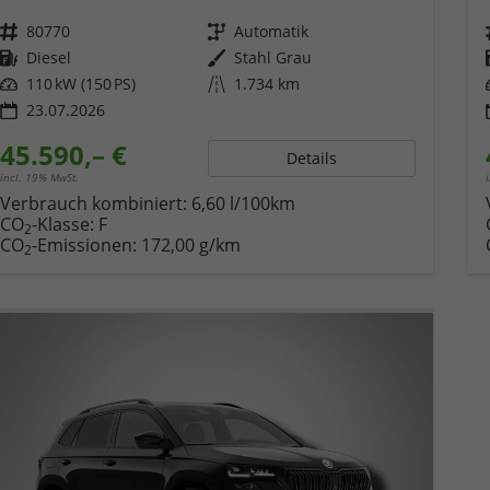
Fahrzeugnr.
80770
Getriebe
Automatik
Kraftstoff
Diesel
Außenfarbe
Stahl Grau
Leistung
110 kW (150 PS)
Kilometerstand
1.734 km
23.07.2026
45.590,– €
Details
incl. 19% MwSt.
Verbrauch kombiniert:
6,60 l/100km
CO
-Klasse:
F
2
CO
-Emissionen:
172,00 g/km
2