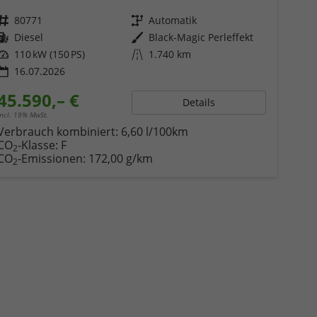
Fahrzeugnr.
80771
Getriebe
Automatik
Kraftstoff
Diesel
Außenfarbe
Black-Magic Perleffekt
Leistung
110 kW (150 PS)
Kilometerstand
1.740 km
16.07.2026
45.590,– €
Details
incl. 19% MwSt.
Verbrauch kombiniert:
6,60 l/100km
CO
-Klasse:
F
2
CO
-Emissionen:
172,00 g/km
2