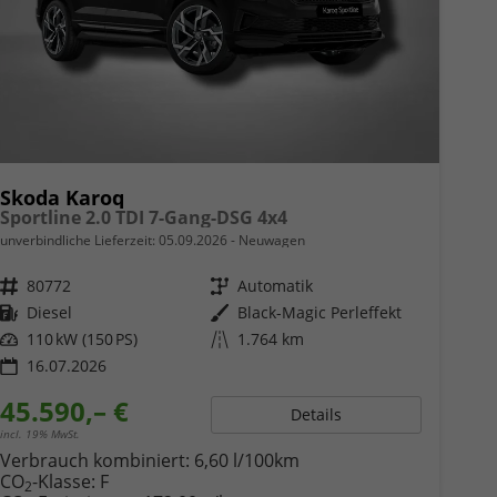
Skoda Karoq
Sportline 2.0 TDI 7-Gang-DSG 4x4
unverbindliche Lieferzeit:
05.09.2026
Neuwagen
Fahrzeugnr.
80772
Getriebe
Automatik
Kraftstoff
Diesel
Außenfarbe
Black-Magic Perleffekt
Leistung
110 kW (150 PS)
Kilometerstand
1.764 km
16.07.2026
45.590,– €
Details
incl. 19% MwSt.
Verbrauch kombiniert:
6,60 l/100km
CO
-Klasse:
F
2