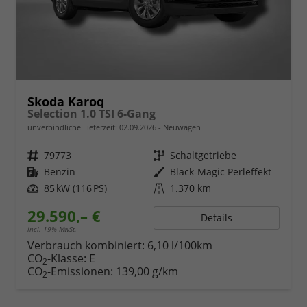
Skoda Karoq
Selection 1.0 TSI 6-Gang
unverbindliche Lieferzeit:
02.09.2026
Neuwagen
Fahrzeugnr.
79773
Getriebe
Schaltgetriebe
Kraftstoff
Benzin
Außenfarbe
Black-Magic Perleffekt
Leistung
85 kW (116 PS)
Kilometerstand
1.370 km
29.590,– €
Details
incl. 19% MwSt.
Verbrauch kombiniert:
6,10 l/100km
CO
-Klasse:
E
2
CO
-Emissionen:
139,00 g/km
2