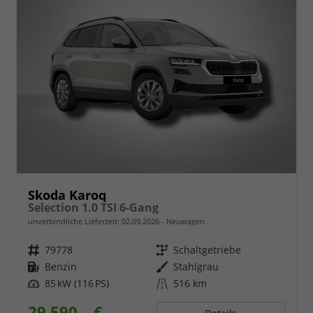
Skoda Karoq
Selection 1.0 TSI 6-Gang
unverbindliche Lieferzeit:
02.09.2026
Neuwagen
Fahrzeugnr.
79778
Getriebe
Schaltgetriebe
Kraftstoff
Benzin
Außenfarbe
Stahlgrau
Leistung
85 kW (116 PS)
Kilometerstand
516 km
29.590,– €