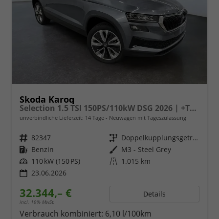
Skoda Karoq
Selection 1.5 TSI 150PS/110kW DSG 2026 | +TravelAssist +RFK & Parksensoren +Var. Gepäckraumboden
unverbindliche Lieferzeit:
14 Tage
Neuwagen mit Tageszulassung
Fahrzeugnr.
82347
Getriebe
Doppelkupplungsgetriebe (DSG)
Kraftstoff
Benzin
Außenfarbe
M3 - Steel Grey
Leistung
110 kW (150 PS)
Kilometerstand
1.015 km
23.06.2026
32.344,– €
Details
incl. 19% MwSt.
Verbrauch kombiniert:
6,10 l/100km