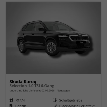
Skoda Karoq
Selection 1.0 TSI 6-Gang
unverbindliche Lieferzeit:
02.09.2026
Neuwagen
Fahrzeugnr.
79774
Getriebe
Schaltgetriebe
Kraftstoff
Benzin
Außenfarbe
Black-Magic Perleffekt