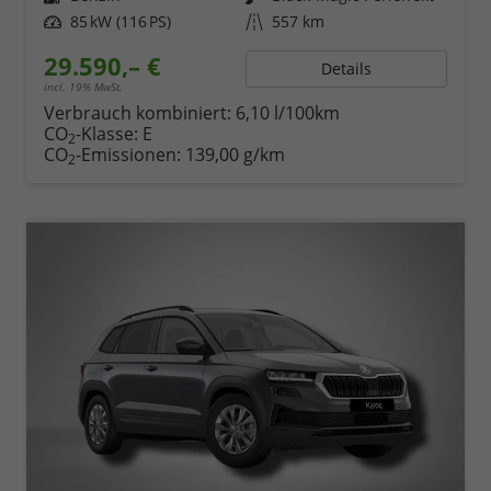
Leistung
85 kW (116 PS)
Kilometerstand
557 km
29.590,– €
Details
incl. 19% MwSt.
Verbrauch kombiniert:
6,10 l/100km
CO
-Klasse:
E
2
CO
-Emissionen:
139,00 g/km
2