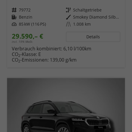
Fahrzeugnr.
79772
Getriebe
Schaltgetriebe
Kraftstoff
Benzin
Außenfarbe
Smokey Diamond Silber Metallic
Leistung
85 kW (116 PS)
Kilometerstand
1.008 km
29.590,– €
Details
incl. 19% MwSt.
Verbrauch kombiniert:
6,10 l/100km
CO
-Klasse:
E
2
CO
-Emissionen:
139,00 g/km
2