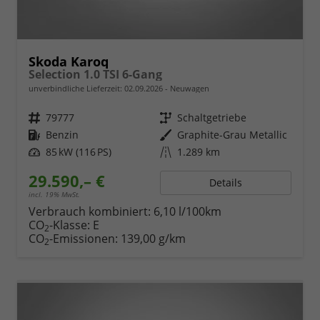
Skoda Karoq
Selection 1.0 TSI 6-Gang
unverbindliche Lieferzeit:
02.09.2026
Neuwagen
Fahrzeugnr.
79777
Getriebe
Schaltgetriebe
Kraftstoff
Benzin
Außenfarbe
Graphite-Grau Metallic
Leistung
85 kW (116 PS)
Kilometerstand
1.289 km
29.590,– €
Details
incl. 19% MwSt.
Verbrauch kombiniert:
6,10 l/100km
CO
-Klasse:
E
2
CO
-Emissionen:
139,00 g/km
2