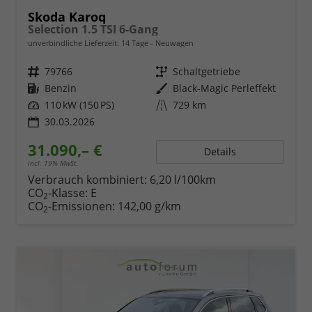
Skoda Karoq
Selection 1.5 TSI 6-Gang
unverbindliche Lieferzeit:
14 Tage
Neuwagen
Fahrzeugnr.
79766
Getriebe
Schaltgetriebe
Kraftstoff
Benzin
Außenfarbe
Black-Magic Perleffekt
Leistung
110 kW (150 PS)
Kilometerstand
729 km
30.03.2026
31.090,– €
Details
incl. 19% MwSt.
Verbrauch kombiniert:
6,20 l/100km
CO
-Klasse:
E
2
CO
-Emissionen:
142,00 g/km
2