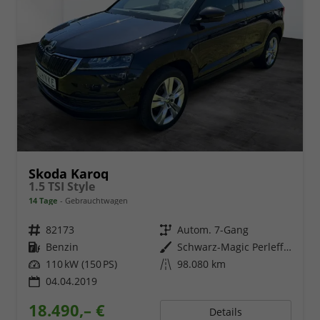
Skoda Karoq
1.5 TSI Style
14 Tage
Gebrauchtwagen
Fahrzeugnr.
82173
Getriebe
Autom. 7-Gang
Kraftstoff
Benzin
Außenfarbe
Schwarz-Magic Perleffekt
Leistung
110 kW (150 PS)
Kilometerstand
98.080 km
04.04.2019
18.490,– €
Details