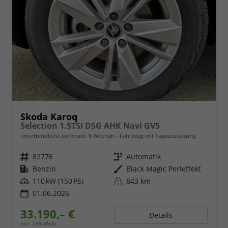
Skoda Karoq
Selection 1.5TSI DSG AHK Navi GV5
unverbindliche Lieferzeit:
6 Wochen
Fahrzeug mit Tageszulassung
Fahrzeugnr.
82776
Getriebe
Automatik
Kraftstoff
Benzin
Außenfarbe
Black Magic Perleffekt
Leistung
110 kW (150 PS)
Kilometerstand
843 km
01.06.2026
33.190,– €
Details
incl. 19% MwSt.