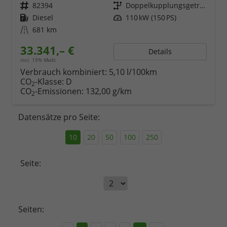
Fahrzeugnr.
82394
Getriebe
Doppelkupplungsgetriebe (DSG)
Kraftstoff
Diesel
Leistung
110 kW (150 PS)
Kilometerstand
681 km
33.341,– €
Details
incl. 19% MwSt.
Verbrauch kombiniert:
5,10 l/100km
CO
-Klasse:
D
2
CO
-Emissionen:
132,00 g/km
2
Datensätze pro Seite:
10
20
50
100
250
Seite:
Seiten: