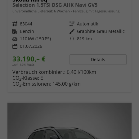
Selection 1.5TSI DSG AHK Navi GV5
unverbindliche Lieferzeit:
6 Wochen
Fahrzeug mit Tageszulassung
Fahrzeugnr.
83044
Getriebe
Automatik
Kraftstoff
Benzin
Außenfarbe
Graphite-Grau Metallic
Leistung
110 kW (150 PS)
Kilometerstand
819 km
01.07.2026
33.190,– €
Details
incl. 19% MwSt.
Verbrauch kombiniert:
6,40 l/100km
CO
-Klasse:
E
2
CO
-Emissionen:
145,00 g/km
2