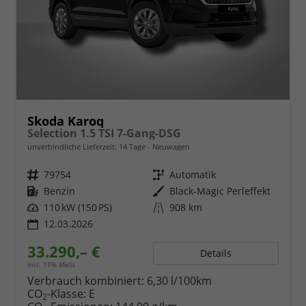
Skoda Karoq
Selection 1.5 TSI 7-Gang-DSG
unverbindliche Lieferzeit:
14 Tage
Neuwagen
Fahrzeugnr.
79754
Getriebe
Automatik
Kraftstoff
Benzin
Außenfarbe
Black-Magic Perleffekt
Leistung
110 kW (150 PS)
Kilometerstand
908 km
12.03.2026
33.290,– €
Details
incl. 19% MwSt.
Verbrauch kombiniert:
6,30 l/100km
CO
-Klasse:
E
2