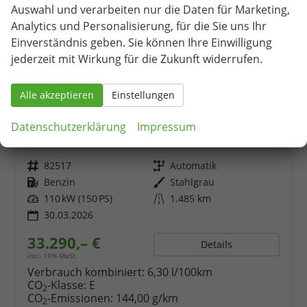
Auswahl und verarbeiten nur die Daten für Marketing,
Analytics und Personalisierung, für die Sie uns Ihr
Einverständnis geben. Sie können Ihre Einwilligung
jederzeit mit Wirkung für die Zukunft widerrufen.
Alle akzeptieren
Einstellungen
Skoda Karoq
Selection 1.5 TSI 7-Gang-DSG
Datenschutzerklärung
Impressum
unverbindliche Lieferzeit:
14 Tage
Neuwagen
Fahrzeugnr.
82517
Getriebe
Automatik
Kraftstoff
Benzin
Außenfarbe
Stahlgrau
Leistung
110 kW (150 PS)
Kilometerstand
1.485 km
30.03.2026
33.290,– €
Details
incl. 19% MwSt.
Verbrauch kombiniert:
6,30 l/100km
CO
-Klasse:
E
2
CO
-Emissionen:
144,00 g/km
2