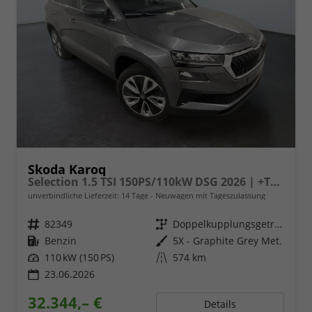
Skoda Karoq
Selection 1.5 TSI 150PS/110kW DSG 2026 | +TravelAssist +RFK & Parksensoren +Var. Gepäckraumboden
unverbindliche Lieferzeit:
14 Tage
Neuwagen mit Tageszulassung
Fahrzeugnr.
82349
Getriebe
Doppelkupplungsgetriebe (DSG)
Kraftstoff
Benzin
Außenfarbe
5X - Graphite Grey Met.
Leistung
110 kW (150 PS)
Kilometerstand
574 km
23.06.2026
32.344,– €
Details