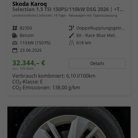
Skoda Karoq
Selection 1.5 TSI 150PS/110kW DSG 2026 | +TravelAssist +RFK & Parksensoren +Var. Gepäckraumboden
unverbindliche Lieferzeit:
14 Tage
Neuwagen mit Tageszulassung
Fahrzeugnr.
82350
Getriebe
Doppelkupplungsgetriebe (DSG)
Kraftstoff
Benzin
Außenfarbe
8X - Race Blue Met.
Leistung
110 kW (150 PS)
Kilometerstand
618 km
23.06.2026
32.344,– €
Details
incl. 19% MwSt.
Verbrauch kombiniert:
6,10 l/100km
CO
-Klasse:
E
2
CO
-Emissionen:
138,00 g/km
2