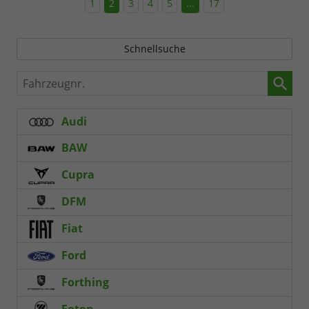
1
2
3
4
5
...
17
Schnellsuche
Fahrzeugnr.
Audi
BAW
Cupra
DFM
Fiat
Ford
Forthing
Foton