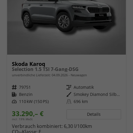
Skoda Karoq
Selection 1.5 TSI 7-Gang-DSG
unverbindliche Lieferzeit:
04.09.2026
Neuwagen
Fahrzeugnr.
79751
Getriebe
Automatik
Kraftstoff
Benzin
Außenfarbe
Smokey Diamond Silber Metallic
Leistung
110 kW (150 PS)
Kilometerstand
696 km
33.290,– €
Details
incl. 19% MwSt.
Verbrauch kombiniert:
6,30 l/100km
CO
-Klasse:
E