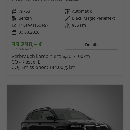
Fahrzeugnr.
79753
Getriebe
Automatik
Kraftstoff
Benzin
Außenfarbe
Black-Magic Perleffekt
Leistung
110 kW (150 PS)
Kilometerstand
866 km
30.03.2026
33.290,– €
Details
incl. 19% MwSt.
Verbrauch kombiniert:
6,30 l/100km
CO
-Klasse:
E
2
CO
-Emissionen:
144,00 g/km
2