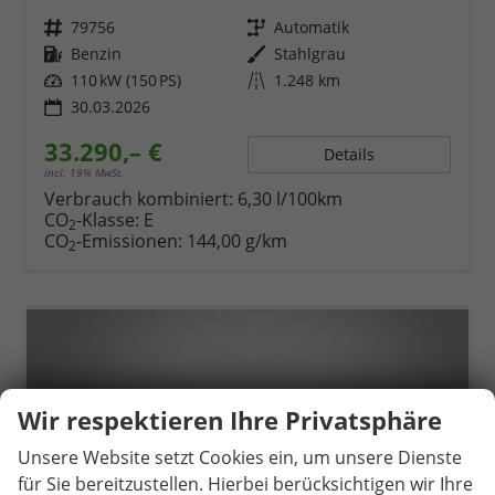
Fahrzeugnr.
79756
Getriebe
Automatik
Kraftstoff
Benzin
Außenfarbe
Stahlgrau
Leistung
110 kW (150 PS)
Kilometerstand
1.248 km
30.03.2026
33.290,– €
Details
incl. 19% MwSt.
Verbrauch kombiniert:
6,30 l/100km
CO
-Klasse:
E
2
CO
-Emissionen:
144,00 g/km
2
Wir respektieren Ihre Privatsphäre
Unsere Website setzt Cookies ein, um unsere Dienste
für Sie bereitzustellen. Hierbei berücksichtigen wir Ihre