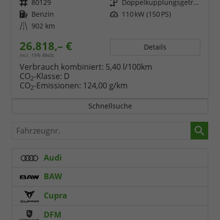
Fahrzeugnr.
80129
Getriebe
Doppelkupplungsgetriebe (DSG)
Kraftstoff
Benzin
Leistung
110 kW (150 PS)
Kilometerstand
902 km
26.818,– €
Details
incl. 19% MwSt.
Verbrauch kombiniert:
5,40 l/100km
CO
-Klasse:
D
2
CO
-Emissionen:
124,00 g/km
2
Schnellsuche
Fahrzeugnr.
Audi
BAW
Cupra
DFM