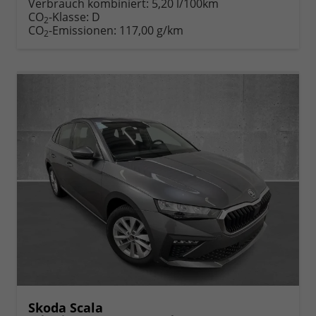
Verbrauch kombiniert:
5,20 l/100km
CO
-Klasse:
D
2
CO
-Emissionen:
117,00 g/km
2
Skoda Scala