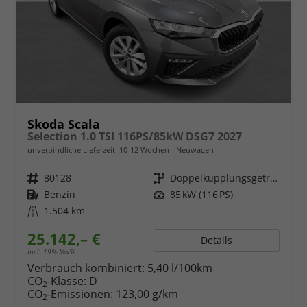
Skoda Scala
Selection 1.0 TSI 116PS/85kW DSG7 2027
unverbindliche Lieferzeit: 10-12 Wochen
Neuwagen
Fahrzeugnr.
80128
Getriebe
Doppelkupplungsgetriebe (DSG)
Kraftstoff
Benzin
Leistung
85 kW (116 PS)
Kilometerstand
1.504 km
25.142,– €
Details
incl. 19% MwSt.
Verbrauch kombiniert:
5,40 l/100km
CO
-Klasse:
D
2
CO
-Emissionen:
123,00 g/km
2