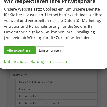
Wir respektieren Ihre Privatsphäre
Citigo
1
Unsere Website setzt Cookies ein, um unsere Dienste
Fabia
74
für Sie bereitzustellen. Hierbei berücksichtigen wir Ihre
Drive Plus 1.0 TSI 6-Gang
Auswahl und verarbeiten nur die Daten für Marketing,
Analytics und Personalisierung, für die Sie uns Ihr
Essence
Einverständnis geben. Sie können Ihre Einwilligung
Monte Carlo
jederzeit mit Wirkung für die Zukunft widerrufen.
Monte Carlo 1.0 TSI 6-Gang
Monte Carlo 1.0 TSI 7-Gang-DSG
Alle akzeptieren
Einstellungen
Monte Carlo 1.5 TSI 7-Gang-DSG
Datenschutzerklärung
Impressum
Monte Carlo Plus 1.5 TSI 7-Gang-DSG
Selection
Kamiq
70
Drive 1.0 TSI 7-Gang-DSG
Essence
Monte Carlo
Monte Carlo 1.0 TSI 7-Gang-DSG