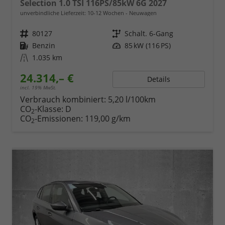
Selection 1.0 TSI 116PS/85kW 6G 2027
unverbindliche Lieferzeit: 10-12 Wochen
Neuwagen
Fahrzeugnr.
80127
Getriebe
Schalt. 6-Gang
Kraftstoff
Benzin
Leistung
85 kW (116 PS)
Kilometerstand
1.035 km
24.314,– €
Details
incl. 19% MwSt.
Verbrauch kombiniert:
5,20 l/100km
CO
-Klasse:
D
2
CO
-Emissionen:
119,00 g/km
2