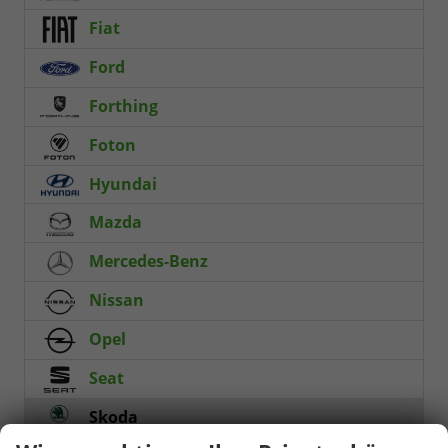
Fiat
Ford
Forthing
Foton
Hyundai
Mazda
Mercedes-Benz
Nissan
Opel
Seat
Skoda