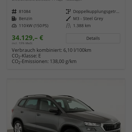
Fahrzeugnr.
81084
Getriebe
Doppelkupplungsgetriebe (DSG)
Kraftstoff
Benzin
Außenfarbe
M3 - Steel Grey
Leistung
110 kW (150 PS)
Kilometerstand
1.388 km
34.129,– €
Details
incl. 19% MwSt.
Verbrauch kombiniert:
6,10 l/100km
CO
-Klasse:
E
2
CO
-Emissionen:
138,00 g/km
2