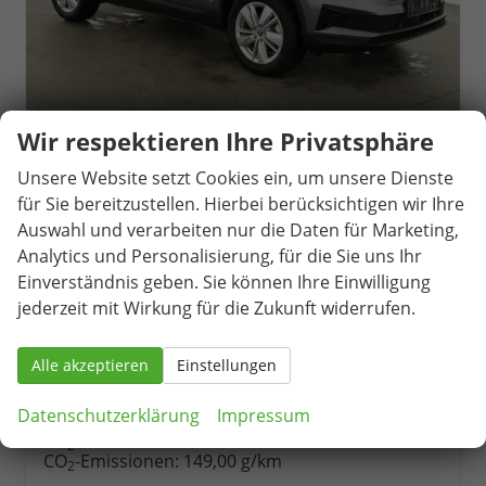
Wir respektieren Ihre Privatsphäre
Skoda Karoq
Unsere Website setzt Cookies ein, um unsere Dienste
Selection 2.0 TDI DSG 4x4 Selection, AHK, Navi, LED, Kamera, Winter, el. Klappe, 4 J.-Garantie
für Sie bereitzustellen. Hierbei berücksichtigen wir Ihre
unverbindliche Lieferzeit:
14 Tage
Fahrzeug mit Tageszulassung
Auswahl und verarbeiten nur die Daten für Marketing,
Fahrzeugnr.
80532
Getriebe
Automatik
Analytics und Personalisierung, für die Sie uns Ihr
Kraftstoff
Diesel
Außenfarbe
Graphite Grau Metallic
Einverständnis geben. Sie können Ihre Einwilligung
Leistung
110 kW (150 PS)
Kilometerstand
1.260 km
jederzeit mit Wirkung für die Zukunft widerrufen.
01.05.2026
Alle akzeptieren
Einstellungen
40.495,– €
Details
incl. 19% MwSt.
Datenschutzerklärung
Impressum
Verbrauch kombiniert:
5,70 l/100km
CO
-Klasse:
E
2
CO
-Emissionen:
149,00 g/km
2