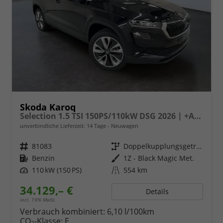
Skoda Karoq
Selection 1.5 TSI 150PS/110kW DSG 2026 | +AHK +TravelAssist +RFK & Parksensoren
unverbindliche Lieferzeit:
14 Tage
Neuwagen
Fahrzeugnr.
81083
Getriebe
Doppelkupplungsgetriebe (DSG)
Kraftstoff
Benzin
Außenfarbe
1Z - Black Magic Met.
Leistung
110 kW (150 PS)
Kilometerstand
554 km
34.129,– €
Details
incl. 19% MwSt.
Verbrauch kombiniert:
6,10 l/100km
CO
-Klasse:
E