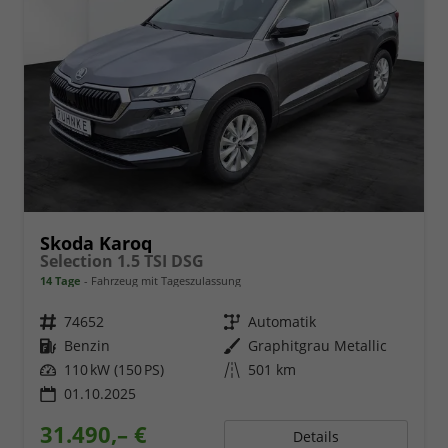
Skoda Karoq
Selection 1.5 TSI DSG
14 Tage
Fahrzeug mit Tageszulassung
Fahrzeugnr.
74652
Getriebe
Automatik
Kraftstoff
Benzin
Außenfarbe
Graphitgrau Metallic
Leistung
110 kW (150 PS)
Kilometerstand
501 km
01.10.2025
31.490,– €
Details