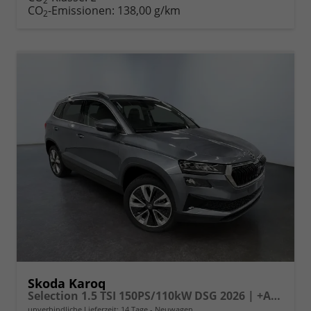
2
CO
-Emissionen:
138,00 g/km
2
Skoda Karoq
Selection 1.5 TSI 150PS/110kW DSG 2026 | +AHK +TravelAssist +RFK & Parksensoren
unverbindliche Lieferzeit:
14 Tage
Neuwagen