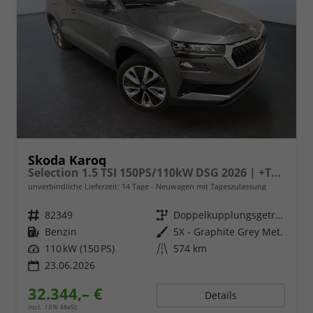
Skoda Karoq
Selection 1.5 TSI 150PS/110kW DSG 2026 | +TravelAssist +RFK & Parksensoren +Var. Gepäckraumboden
unverbindliche Lieferzeit:
14 Tage
Neuwagen mit Tageszulassung
Fahrzeugnr.
82349
Getriebe
Doppelkupplungsgetriebe (DSG)
Kraftstoff
Benzin
Außenfarbe
5X - Graphite Grey Met.
Leistung
110 kW (150 PS)
Kilometerstand
574 km
23.06.2026
32.344,– €
Details
incl. 19% MwSt.