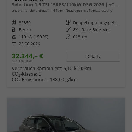
Selection 1.5 TSI 150PS/110kW DSG 2026 | +TravelAssist +RFK & Parksensoren +Var. Gepäckraumboden
unverbindliche Lieferzeit:
14 Tage
Neuwagen mit Tageszulassung
Fahrzeugnr.
82350
Getriebe
Doppelkupplungsgetriebe (DSG)
Kraftstoff
Benzin
Außenfarbe
8X - Race Blue Met.
Leistung
110 kW (150 PS)
Kilometerstand
618 km
23.06.2026
32.344,– €
Details
incl. 19% MwSt.
Verbrauch kombiniert:
6,10 l/100km
CO
-Klasse:
E
2
CO
-Emissionen:
138,00 g/km
2