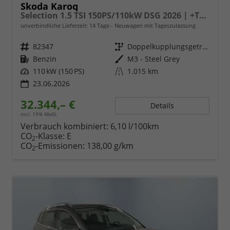
Skoda Karoq
Selection 1.5 TSI 150PS/110kW DSG 2026 | +TravelAssist +RFK & Parksensoren +Var. Gepäckraumboden
unverbindliche Lieferzeit:
14 Tage
Neuwagen mit Tageszulassung
Fahrzeugnr.
82347
Getriebe
Doppelkupplungsgetriebe (DSG)
Kraftstoff
Benzin
Außenfarbe
M3 - Steel Grey
Leistung
110 kW (150 PS)
Kilometerstand
1.015 km
23.06.2026
32.344,– €
Details
incl. 19% MwSt.
Verbrauch kombiniert:
6,10 l/100km
CO
-Klasse:
E
2
CO
-Emissionen:
138,00 g/km
2