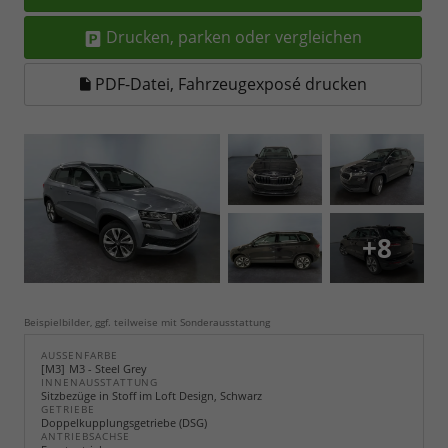
Drucken, parken oder vergleichen
PDF-Datei, Fahrzeugexposé drucken
+8
Beispielbilder, ggf. teilweise mit Sonderausstattung
AUSSENFARBE
M3
M3 - Steel Grey
INNENAUSSTATTUNG
Sitzbezüge in Stoff im Loft Design, Schwarz
GETRIEBE
Doppelkupplungsgetriebe (DSG)
ANTRIEBSACHSE