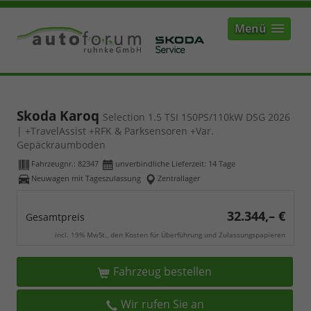
Menü
Skoda Karoq
Selection 1.5 TSI 150PS/110kW DSG 2026
| +TravelAssist +RFK & Parksensoren +Var.
Gepäckraumboden
Fahrzeugnr.:
82347
unverbindliche Lieferzeit:
14 Tage
Neuwagen mit Tageszulassung
Zentrallager
32.344,– €
Gesamtpreis
incl. 19% MwSt., den Kosten für Überführung und Zulassungspapieren
Fahrzeug bestellen
Wir rufen Sie an