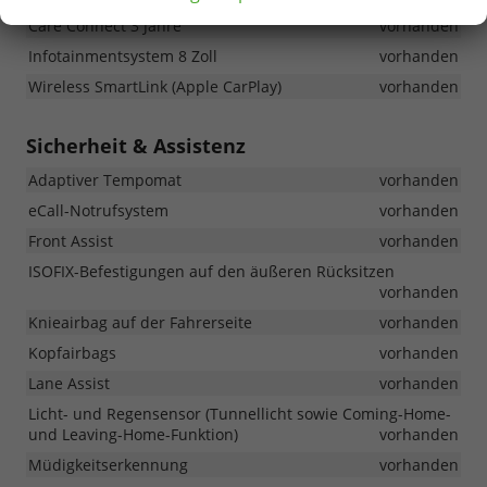
Care Connect 3 Jahre
vorhanden
Infotainmentsystem 8 Zoll
vorhanden
Wireless SmartLink (Apple CarPlay)
vorhanden
Sicherheit & Assistenz
Adaptiver Tempomat
vorhanden
eCall-Notrufsystem
vorhanden
Front Assist
vorhanden
ISOFIX-Befestigungen auf den äußeren Rücksitzen
vorhanden
Knieairbag auf der Fahrerseite
vorhanden
Kopfairbags
vorhanden
Lane Assist
vorhanden
Licht- und Regensensor (Tunnellicht sowie Coming-Home-
und Leaving-Home-Funktion)
vorhanden
Müdigkeitserkennung
vorhanden