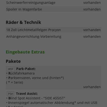
Scheinwerferreinigungsanlage
vorhanden
Spoiler in Wagenfarbe
vorhanden
Räder & Technik
18 Zoll Leichtmetallfelgen Procyon
vorhanden
Anhängevorrichtung-Vorbereitung
vorhanden
Eingebaute Extras
Pakete
Park-Paket:
W5F
•
R
ückfahrkamera
•
P
arksensoren, vorne und (hinten*)
( * = Serie)
vorhanden
Travel Assist:
P5H
•
B
lind Spot Assistent - "SIDE ASSIST"
•
I
nnenspiegel automatischer Abblendung* und mit USB