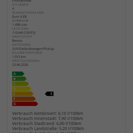
Frontantrieb
ZYLINDER
4
SCHADSTOFFKLASSE
Euro 6 EB
HUBRAUM
1.498 ccm
LEISTUNG
110 kW (150 PS)
KRAFTSTOFF
Benzin
KATEGORIE
SUV/Geländewagen/Pickup
KILOMETERSTAND
1.015 km
ERSTZULASSUNG
23.06.2026
Verbrauch kombiniert:
6,10 l/100km
Verbrauch Innenstadt:
7,90 l/100km
Verbrauch Stadtrand:
6,00 l/100km
Verbrauch Landstraße:
5,20 l/100km