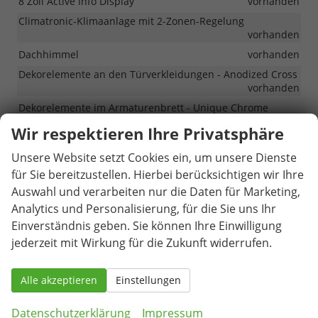
8 Zoll Active Info Display
vorhanden
Climatronic-Klimaanlage mit 2-Zonen-Regelung
vorhanden
Dachhimmel
vorhanden
Dekorelemente an den Türverkleidungen - Anodized Cross
vorhanden
Dekorelemente im Armaturenbrett - Unique Chrome
vorhanden
Wir respektieren Ihre Privatsphäre
Einstiegsleisten in den Vordertüren
vorhanden
Unsere Website setzt Cookies ein, um unsere Dienste
Innenspiegel automatisch abblendend
vorhanden
für Sie bereitzustellen. Hierbei berücksichtigen wir Ihre
Mittelarmlehne vorne
vorhanden
Auswahl und verarbeiten nur die Daten für Marketing,
Radlaufschutz
vorhanden
Analytics und Personalisierung, für die Sie uns Ihr
Regenschirm unter dem Beifahrersitz
vorhanden
Einverständnis geben. Sie können Ihre Einwilligung
Sunset - dunkel getönte Scheiben hinten
vorhanden
jederzeit mit Wirkung für die Zukunft widerrufen.
Vordersitze beheizbar mit manueller Lendenwirbelstütze
vorhanden
Alle akzeptieren
Einstellungen
Infotainment & Kommunikation
Datenschutzerklärung
Impressum