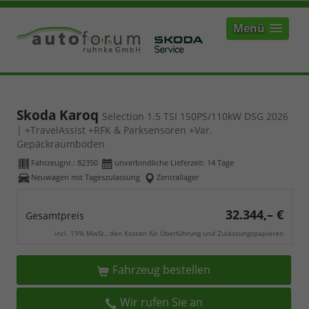
Menü
Skoda Karoq
Selection 1.5 TSI 150PS/110kW DSG 2026
| +TravelAssist +RFK & Parksensoren +Var.
Gepäckraumboden
Fahrzeugnr.:
82350
unverbindliche Lieferzeit:
14 Tage
Neuwagen mit Tageszulassung
Zentrallager
32.344,– €
Gesamtpreis
incl. 19% MwSt., den Kosten für Überführung und Zulassungspapieren
Fahrzeug bestellen
Wir rufen Sie an