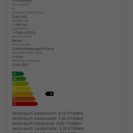
Frontantrieb
ZYLINDER
4
SCHADSTOFFKLASSE
Euro 6 EB
HUBRAUM
1.498 ccm
LEISTUNG
110 kW (150 PS)
KRAFTSTOFF
Benzin
KATEGORIE
SUV/Geländewagen/Pickup
KILOMETERSTAND
618 km
ERSTZULASSUNG
23.06.2026
Verbrauch kombiniert:
6,10 l/100km
Verbrauch Innenstadt:
7,90 l/100km
Verbrauch Stadtrand:
6,00 l/100km
Verbrauch Landstraße:
5,20 l/100km