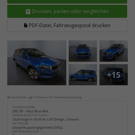
Drucken, parken oder vergleichen
PDF-Datei, Fahrzeugexposé drucken
+15
Beispielbilder, ggf. teilweise mit Sonderausstattung
AUSSENFARBE
8X
8X - Race Blue Met.
INNENAUSSTATTUNG
Sitzbezüge in Stoff im Loft Design, Schwarz
GETRIEBE
Doppelkupplungsgetriebe (DSG)
ANTRIEBSACHSE