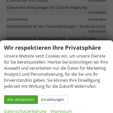
8 Zoll Active Info Display
vorhanden
Climatronic-Klimaanlage mit 2-Zonen-Regelung
vorhanden
Dachhimmel
vorhanden
Dekorelemente an den Türverkleidungen - Anodized Cross
vorhanden
Dekorelemente im Armaturenbrett - Unique Chrome
vorhanden
Wir respektieren Ihre Privatsphäre
Einstiegsleisten in den Vordertüren
vorhanden
Unsere Website setzt Cookies ein, um unsere Dienste
Innenspiegel automatisch abblendend
vorhanden
für Sie bereitzustellen. Hierbei berücksichtigen wir Ihre
Mittelarmlehne vorne
vorhanden
Auswahl und verarbeiten nur die Daten für Marketing,
Radlaufschutz
vorhanden
Analytics und Personalisierung, für die Sie uns Ihr
Regenschirm unter dem Beifahrersitz
vorhanden
Einverständnis geben. Sie können Ihre Einwilligung
Sunset - dunkel getönte Scheiben hinten
vorhanden
jederzeit mit Wirkung für die Zukunft widerrufen.
Vordersitze beheizbar mit manueller Lendenwirbelstütze
vorhanden
Alle akzeptieren
Einstellungen
Infotainment & Kommunikation
Datenschutzerklärung
Impressum