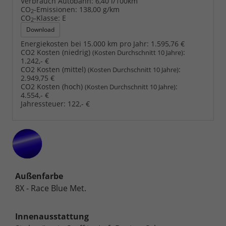
Verbrauch Autobahn:
6,40 l/100km
CO
-Emissionen:
138,00 g/km
2
CO
-Klasse:
E
2
Download
Energiekosten bei 15.000 km pro Jahr:
1.595,76 €
CO2 Kosten (niedrig)
:
(Kosten Durchschnitt 10 Jahre)
1.242,- €
CO2 Kosten (mittel)
:
(Kosten Durchschnitt 10 Jahre)
2.949,75 €
CO2 Kosten (hoch)
:
(Kosten Durchschnitt 10 Jahre)
4.554,- €
Jahressteuer:
122,- €
Außenfarbe
8X - Race Blue Met.
Innenausstattung