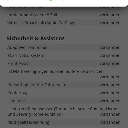
Care Connect 3 Jahre
vorhanden
Infotainmentsystem 8 Zoll
vorhanden
Wireless SmartLink (Apple CarPlay)
vorhanden
Sicherheit & Assistenz
Adaptiver Tempomat
vorhanden
eCall-Notrufsystem
vorhanden
Front Assist
vorhanden
ISOFIX-Befestigungen auf den äußeren Rücksitzen
vorhanden
Knieairbag auf der Fahrerseite
vorhanden
Kopfairbags
vorhanden
Lane Assist
vorhanden
Licht- und Regensensor (Tunnellicht sowie Coming-Home-
und Leaving-Home-Funktion)
vorhanden
Müdigkeitserkennung
vorhanden