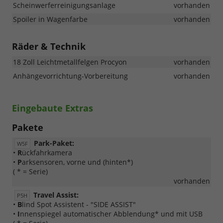
Scheinwerferreinigungsanlage
vorhanden
Spoiler in Wagenfarbe
vorhanden
Räder & Technik
18 Zoll Leichtmetallfelgen Procyon
vorhanden
Anhängevorrichtung-Vorbereitung
vorhanden
Eingebaute Extras
Pakete
Park-Paket:
W5F
•
R
ückfahrkamera
•
P
arksensoren, vorne und (hinten*)
( * = Serie)
vorhanden
Travel Assist:
P5H
•
B
lind Spot Assistent - "SIDE ASSIST"
•
I
nnenspiegel automatischer Abblendung* und mit USB