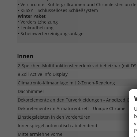
• Verchromter Kühlergrillrahmen und Chromleisten an de
• KESSY – Schlüsselloses Schließsystem
Winter Paket
• Vordersitzheizung
• Lenkradheizung
• Scheinwerferreinigungsanlage
Innen
2-Speichen-Multifunktionslederlenkrad beheizbar (mit D
8 Zoll Active Info Display
Climatronic-Klimaanlage mit 2-Zonen-Regelung
Dachhimmel
Dekorelemente an den Türverkleidungen - Anodized Cros
U
Dekorelemente im Armaturenbrett - Unique Chrome
b
Einstiegsleisten in den Vordertüren
v
Innenspiegel automatisch abblendend
P
Mittelarmlehne vorne