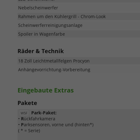
Nebelscheinwerfer
Rahmen um den Kühlergrill - Chrom-Look
Scheinwerferreinigungsanlage
Spoiler in Wagenfarbe
Räder & Technik
18 Zoll Leichtmetallfelgen Procyon
Anhängevorrichtung-Vorbereitung
Eingebaute Extras
Pakete
Park-Paket:
W5F
•
R
ückfahrkamera
•
P
arksensoren, vorne und (hinten*)
( * = Serie)