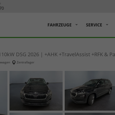
?
70
FAHRZEUGE
SERVICE
S/110kW DSG 2026 | +AHK +TravelAssist +RFK & P
uwagen
Zentrallager