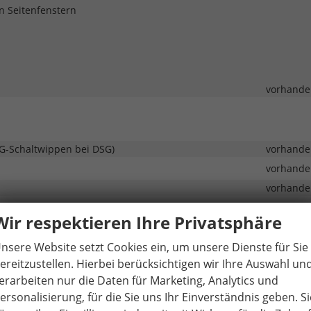
n Seitenfenstern
vorhande
SG-Schaltwippen bei DSG)
vorhande
vorhande
vorhande
vorhande
Wir respektieren Ihre Privatsphäre
s
vorhande
nsere Website setzt Cookies ein, um unsere Dienste für Sie
vorhande
ereitzustellen. Hierbei berücksichtigen wir Ihre Auswahl un
vorhande
erarbeiten nur die Daten für Marketing, Analytics und
vorhande
ersonalisierung, für die Sie uns Ihr Einverständnis geben. Si
vorhande