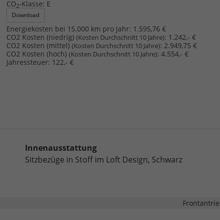
CO
-Klasse:
E
2
Download
Energiekosten bei 15.000 km pro Jahr:
1.595,76 €
CO2 Kosten (niedrig)
:
1.242,- €
(Kosten Durchschnitt 10 Jahre)
CO2 Kosten (mittel)
:
2.949,75 €
(Kosten Durchschnitt 10 Jahre)
CO2 Kosten (hoch)
:
4.554,- €
(Kosten Durchschnitt 10 Jahre)
Jahressteuer:
122,- €
Innenausstattung
Sitzbezüge in Stoff im Loft Design, Schwarz
Frontantri