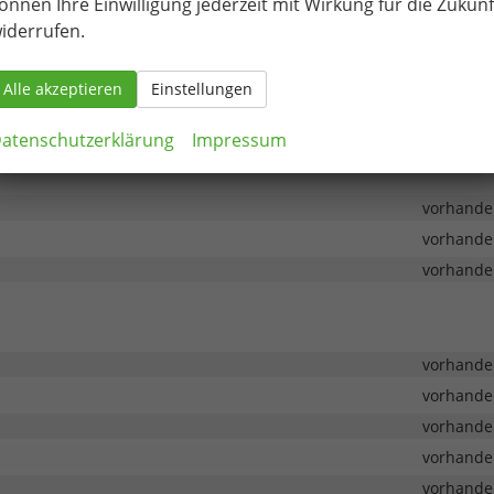
önnen Ihre Einwilligung jederzeit mit Wirkung für die Zukunf
vorhande
iderrufen.
vorhande
vorhande
Alle akzeptieren
Einstellungen
vorhande
atenschutzerklärung
Impressum
vorhande
vorhande
vorhande
vorhande
vorhande
vorhande
vorhande
vorhande