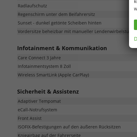
k
Radlaufschutz
w
Regenschirm unter dem Beifahrersitz
Sunset - dunkel getönte Scheiben hinten
Vordersitze beheizbar mit manueller Lendenwirbelstütze
D
Infotainment & Kommunikation
Care Connect 3 Jahre
Infotainmentsystem 8 Zoll
Wireless SmartLink (Apple CarPlay)
Sicherheit & Assistenz
Adaptiver Tempomat
eCall-Notrufsystem
Front Assist
ISOFIX-Befestigungen auf den äußeren Rücksitzen
Knieairbag auf der Fahrerseite