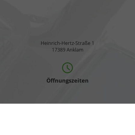
Heinrich-Hertz-Straße 1
17389 Anklam
Öffnungszeiten