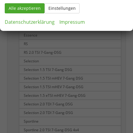
2.0 TDI 110 kW Selection
Alle akzeptieren
Einstellungen
2.0 TDI 110 kW Sportline
2.0 TSI 195 kW RS
Datenschutzerklärung
Impressum
Business 1.5 TSI mHEV 7-Gang-DSG
Essence
RS
RS 2.0 TSI 7-Gang-DSG
Selection
Selection 1.5 TSI 7-Gang DSG
Selection 1.5 TSI mHEV 7-Gang DSG
Selection 1.5 TSI mHEV 7-Gang-DSG
Selection 1.5 eTSI mHEV 7-Gang-DSG
Selection 2.0 TDI 7-Gang DSG
Selection 2.0 TDI 7-Gang-DSG
Sportline
Sportline 2.0 TSI 7-Gang-DSG 4x4