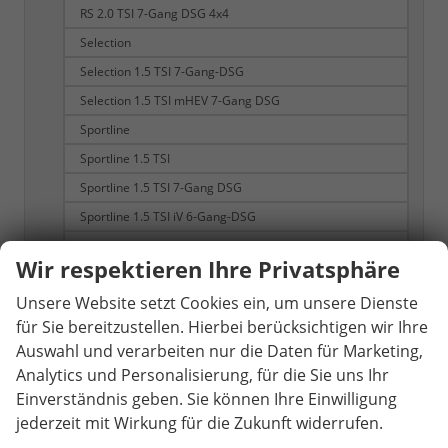
RS 2.0 TSI 7-Gang DSG 4x4
Selection
Selection 1.5 TSI 7-Gang-DSG
Selection 1.5 TSI mHEV 7-Gang DSG
Sportline
Sportline 1.5 TSI
Sportline 1.5 TSI 7-Gang DSG
Sportline 1.5 TSI iV 6-Gang-DSG
Sportline 1.5 TSI mHEV 7-Gang DSG
Wir respektieren Ihre Privatsphäre
Sportline 2.0 TDI 7-Gang-DSG
Unsere Website setzt Cookies ein, um unsere Dienste
Sportline 2.0 TDI 7-Gang-DSG 4x4
für Sie bereitzustellen. Hierbei berücksichtigen wir Ihre
Sportline 2.0 TSI 7-Gang-DSG 4x4
Auswahl und verarbeiten nur die Daten für Marketing,
Octavia Combi
253
Analytics und Personalisierung, für die Sie uns Ihr
1.5 TSI mHEV 110 kW Selection
Einverständnis geben. Sie können Ihre Einwilligung
jederzeit mit Wirkung für die Zukunft widerrufen.
1.5 TSI mHEV 110 kW Sportline