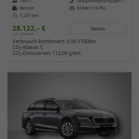
Fahrzeugnr.
76011
Getriebe
Doppelkupplungsgetriebe (DSG)
Kraftstoff
Benzin
Leistung
85 kW (116 PS)
Kilometerstand
1.237 km
28.122,– €
Details
incl. 19% MwSt.
Verbrauch kombiniert:
4,90 l/100km
CO
-Klasse:
C
2
CO
-Emissionen:
112,00 g/km
2