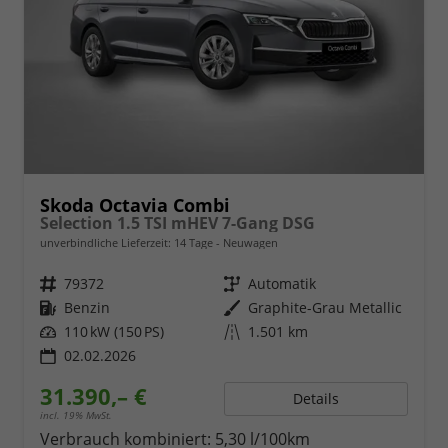
Skoda Octavia Combi
Selection 1.5 TSI mHEV 7-Gang DSG
unverbindliche Lieferzeit:
14 Tage
Neuwagen
Fahrzeugnr.
79372
Getriebe
Automatik
Kraftstoff
Benzin
Außenfarbe
Graphite-Grau Metallic
Leistung
110 kW (150 PS)
Kilometerstand
1.501 km
02.02.2026
31.390,– €
Details
incl. 19% MwSt.
Verbrauch kombiniert:
5,30 l/100km