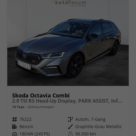
Skoda Octavia Combi
2.0 TSI RS Head-Up Display, PARK ASSIST, Infotainment Columbus
14 Tage
Gebrauchtwagen
Fahrzeugnr.
76222
Getriebe
Autom. 7-Gang
Kraftstoff
Benzin
Außenfarbe
Graphite-Grau Metallic
Leistung
180 kW (245 PS)
Kilometerstand
90.500 km