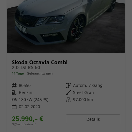
Skoda Octavia Combi
2.0 TSI RS 60
14 Tage
Gebrauchtwagen
Fahrzeugnr.
80550
Getriebe
Autom. 7-Gang
Kraftstoff
Benzin
Außenfarbe
Steel-Grau
Leistung
180 kW (245 PS)
Kilometerstand
97.000 km
02.02.2020
25.990,– €
Details
Differenzbesteuert