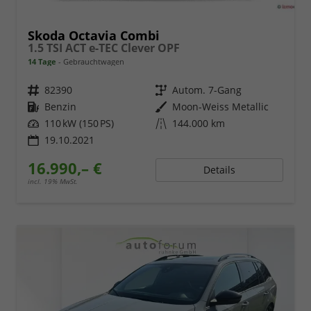
Skoda Octavia Combi
1.5 TSI ACT e-TEC Clever OPF
14 Tage
Gebrauchtwagen
Fahrzeugnr.
82390
Getriebe
Autom. 7-Gang
Kraftstoff
Benzin
Außenfarbe
Moon-Weiss Metallic
Leistung
110 kW (150 PS)
Kilometerstand
144.000 km
19.10.2021
16.990,– €
Details
incl. 19% MwSt.