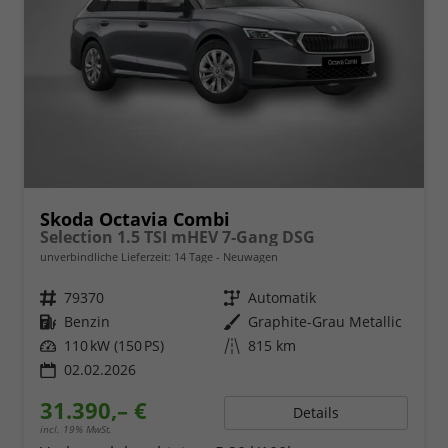
Skoda Octavia Combi
Selection 1.5 TSI mHEV 7-Gang DSG
unverbindliche Lieferzeit:
14 Tage
Neuwagen
Fahrzeugnr.
79370
Getriebe
Automatik
Kraftstoff
Benzin
Außenfarbe
Graphite-Grau Metallic
Leistung
110 kW (150 PS)
Kilometerstand
815 km
02.02.2026
31.390,– €
Details
incl. 19% MwSt.