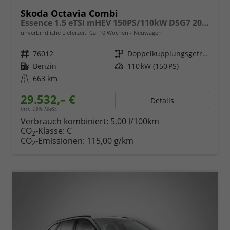
Skoda Octavia Combi
Essence 1.5 eTSI mHEV 150PS/110kW DSG7 2026
unverbindliche Lieferzeit: Ca. 10 Wochen
Neuwagen
Fahrzeugnr.
76012
Getriebe
Doppelkupplungsgetriebe (DSG)
Kraftstoff
Benzin
Leistung
110 kW (150 PS)
Kilometerstand
663 km
29.532,– €
Details
incl. 19% MwSt.
Verbrauch kombiniert:
5,00 l/100km
CO
-Klasse:
C
2
CO
-Emissionen:
115,00 g/km
2