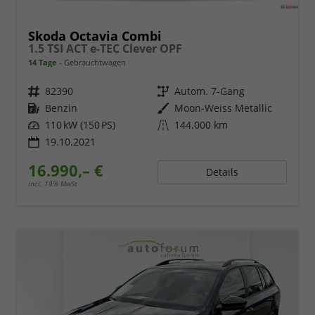
Skoda Octavia Combi
1.5 TSI ACT e-TEC Clever OPF
14 Tage
Gebrauchtwagen
Fahrzeugnr.
82390
Getriebe
Autom. 7-Gang
Kraftstoff
Benzin
Außenfarbe
Moon-Weiss Metallic
Leistung
110 kW (150 PS)
Kilometerstand
144.000 km
19.10.2021
16.990,– €
Details
incl. 19% MwSt.