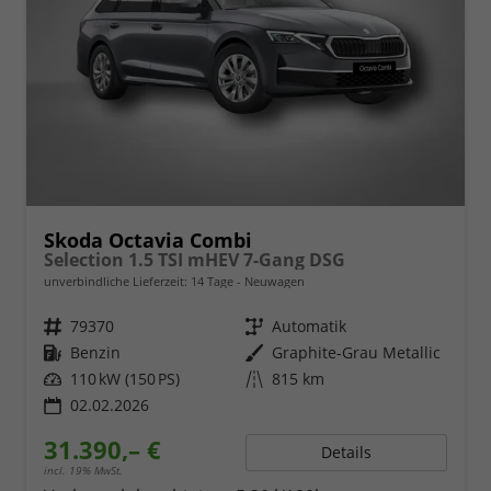
Skoda Octavia Combi
Selection 1.5 TSI mHEV 7-Gang DSG
unverbindliche Lieferzeit:
14 Tage
Neuwagen
Fahrzeugnr.
79370
Getriebe
Automatik
Kraftstoff
Benzin
Außenfarbe
Graphite-Grau Metallic
Leistung
110 kW (150 PS)
Kilometerstand
815 km
02.02.2026
31.390,– €
Details
incl. 19% MwSt.