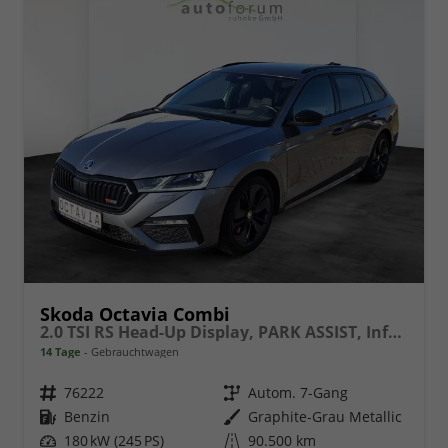
Skoda Octavia Combi
2.0 TSI RS Head-Up Display, PARK ASSIST, Infotainment Columbus
14 Tage
Gebrauchtwagen
Fahrzeugnr.
76222
Getriebe
Autom. 7-Gang
Kraftstoff
Benzin
Außenfarbe
Graphite-Grau Metallic
Leistung
180 kW (245 PS)
Kilometerstand
90.500 km