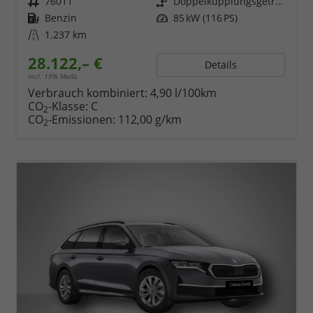
Fahrzeugnr.
76011
Getriebe
Doppelkupplungsgetriebe (DSG)
Kraftstoff
Benzin
Leistung
85 kW (116 PS)
Kilometerstand
1.237 km
28.122,– €
Details
incl. 19% MwSt.
Verbrauch kombiniert:
4,90 l/100km
CO
-Klasse:
C
2
CO
-Emissionen:
112,00 g/km
2