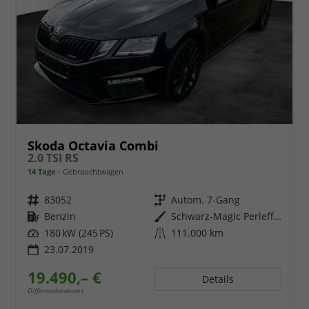
Skoda Octavia Combi
2.0 TSI RS
14 Tage
Gebrauchtwagen
Fahrzeugnr.
83052
Getriebe
Autom. 7-Gang
Kraftstoff
Benzin
Außenfarbe
Schwarz-Magic Perleffekt
Leistung
180 kW (245 PS)
Kilometerstand
111.000 km
23.07.2019
19.490,– €
Details
Differenzbesteuert