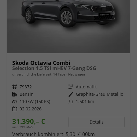
Skoda Octavia Combi
Selection 1.5 TSI mHEV 7-Gang DSG
unverbindliche Lieferzeit:
14 Tage
Neuwagen
Fahrzeugnr.
79372
Getriebe
Automatik
Kraftstoff
Benzin
Außenfarbe
Graphite-Grau Metallic
Leistung
110 kW (150 PS)
Kilometerstand
1.501 km
02.02.2026
31.390,– €
Details
incl. 19% MwSt.
Verbrauch kombiniert:
5,30 l/100km