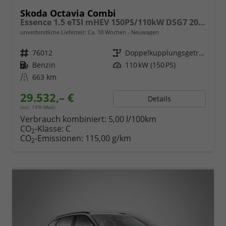
Skoda Octavia Combi
Essence 1.5 eTSI mHEV 150PS/110kW DSG7 2026
unverbindliche Lieferzeit: Ca. 10 Wochen
Neuwagen
Fahrzeugnr.
76012
Getriebe
Doppelkupplungsgetriebe (DSG)
Kraftstoff
Benzin
Leistung
110 kW (150 PS)
Kilometerstand
663 km
29.532,– €
Details
incl. 19% MwSt.
Verbrauch kombiniert:
5,00 l/100km
CO
-Klasse:
C
2
CO
-Emissionen:
115,00 g/km
2