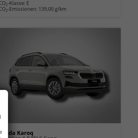
CO
-Klasse:
E
2
CO
-Emissionen:
139,00 g/km
2
d
e
Skoda Karoq