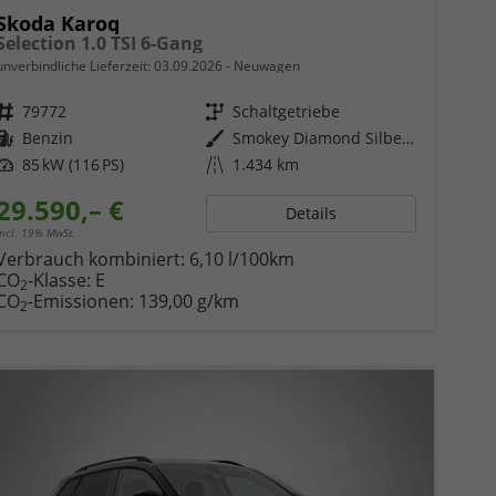
Skoda Karoq
Selection 1.0 TSI 6-Gang
unverbindliche Lieferzeit:
03.09.2026
Neuwagen
Fahrzeugnr.
79772
Getriebe
Schaltgetriebe
Kraftstoff
Benzin
Außenfarbe
Smokey Diamond Silber Metallic
Leistung
85 kW (116 PS)
Kilometerstand
1.434 km
29.590,– €
Details
incl. 19% MwSt.
Verbrauch kombiniert:
6,10 l/100km
CO
-Klasse:
E
2
CO
-Emissionen:
139,00 g/km
2