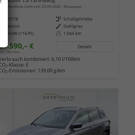
Selection 1.0 TSI 6-Gang
t
unverbindliche Lieferzeit:
03.09.2026
Neuwagen
Fahrzeugnr.
79778
Getriebe
Schaltgetriebe
Kraftstoff
Benzin
Außenfarbe
Stahlgrau
Leistung
85 kW (116 PS)
Kilometerstand
1.044 km
29.590,– €
Details
incl. 19% MwSt.
Verbrauch kombiniert:
6,10 l/100km
CO
-Klasse:
E
2
CO
-Emissionen:
139,00 g/km
2