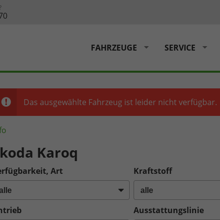
?
70
FAHRZEUGE
SERVICE
Das ausgewählte Fahrzeug ist leider nicht verfügbar.
fo
koda Karoq
rfügbarkeit, Art
Kraftstoff
ntrieb
Ausstattungslinie