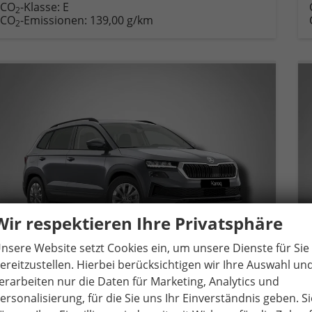
CO
-Klasse:
E
2
CO
-Emissionen:
139,00 g/km
2
Wir respektieren Ihre Privatsphäre
nsere Website setzt Cookies ein, um unsere Dienste für Sie
ereitzustellen. Hierbei berücksichtigen wir Ihre Auswahl un
erarbeiten nur die Daten für Marketing, Analytics und
ersonalisierung, für die Sie uns Ihr Einverständnis geben. Si
Skoda Karoq