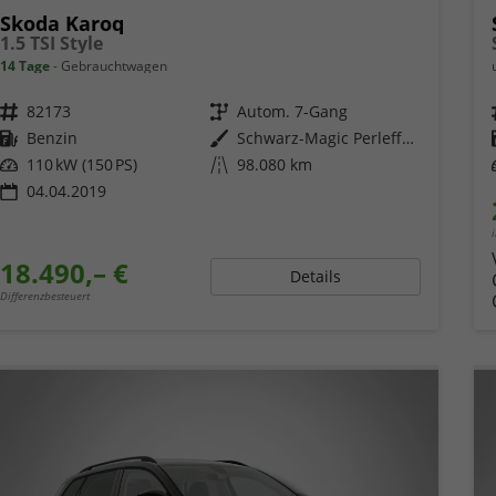
Skoda Karoq
1.5 TSI Style
14 Tage
Gebrauchtwagen
Fahrzeugnr.
82173
Getriebe
Autom. 7-Gang
Kraftstoff
Benzin
Außenfarbe
Schwarz-Magic Perleffekt
Leistung
110 kW (150 PS)
Kilometerstand
98.080 km
04.04.2019
18.490,– €
Details
Differenzbesteuert