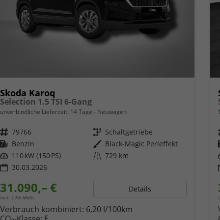
Skoda Karoq
Selection 1.5 TSI 6-Gang
unverbindliche Lieferzeit:
14 Tage
Neuwagen
Fahrzeugnr.
79766
Getriebe
Schaltgetriebe
Kraftstoff
Benzin
Außenfarbe
Black-Magic Perleffekt
Leistung
110 kW (150 PS)
Kilometerstand
729 km
30.03.2026
31.090,– €
Details
incl. 19% MwSt.
Verbrauch kombiniert:
6,20 l/100km
CO
-Klasse:
E