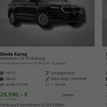
Skoda Karoq
Selection 1.0 TSI 6-Gang
unverbindliche Lieferzeit:
03.09.2026
Neuwagen
Fahrzeugnr.
79773
Getriebe
Schaltgetriebe
Kraftstoff
Benzin
Außenfarbe
Black-Magic Perleffekt
Leistung
85 kW (116 PS)
Kilometerstand
1.164 km
29.590,– €
Details
incl. 19% MwSt.
Verbrauch kombiniert:
6,10 l/100km