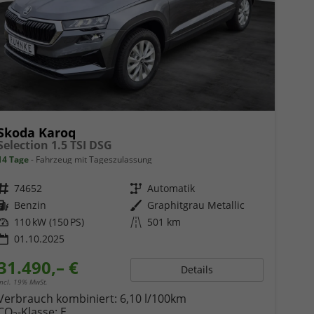
Skoda Karoq
Selection 1.5 TSI DSG
14 Tage
Fahrzeug mit Tageszulassung
Fahrzeugnr.
74652
Getriebe
Automatik
Kraftstoff
Benzin
Außenfarbe
Graphitgrau Metallic
Leistung
110 kW (150 PS)
Kilometerstand
501 km
01.10.2025
31.490,– €
Details
incl. 19% MwSt.
Verbrauch kombiniert:
6,10 l/100km
CO
-Klasse:
E