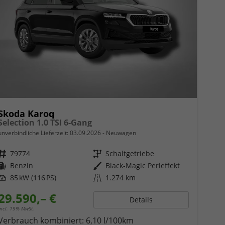
Skoda Karoq
Selection 1.0 TSI 6-Gang
unverbindliche Lieferzeit:
03.09.2026
Neuwagen
Fahrzeugnr.
79774
Getriebe
Schaltgetriebe
Kraftstoff
Benzin
Außenfarbe
Black-Magic Perleffekt
Leistung
85 kW (116 PS)
Kilometerstand
1.274 km
29.590,– €
Details
incl. 19% MwSt.
Verbrauch kombiniert:
6,10 l/100km