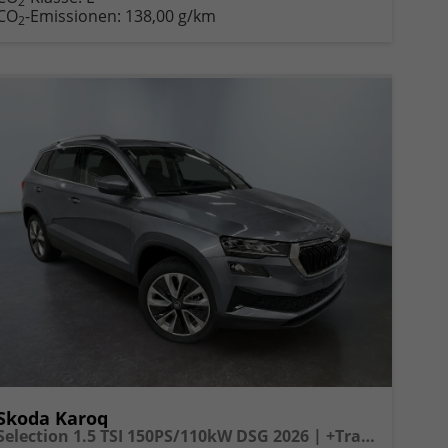
2
CO
-Emissionen:
138,00 g/km
2
Skoda Karoq
Selection 1.5 TSI 150PS/110kW DSG 2026 | +TravelAssist +RFK & Parksensoren +Var. Gepäckraumboden