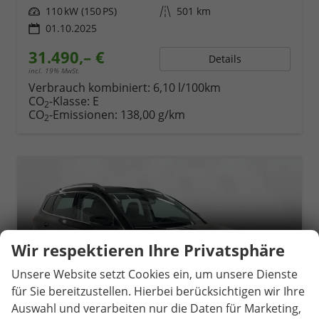
Leistung
110 kW (150 PS)
Kilometerstand
501 km
01.10.2025
31.490,– €
Details
incl. 19% MwSt.
Verbrauch kombiniert:
6,10 l/100km
CO
-Klasse:
E
2
CO
-Emissionen:
138,00 g/km
2
Wir respektieren Ihre Privatsphäre
Unsere Website setzt Cookies ein, um unsere Dienste
für Sie bereitzustellen. Hierbei berücksichtigen wir Ihre
Auswahl und verarbeiten nur die Daten für Marketing,