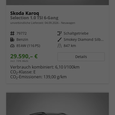
Skoda Karoq
Selection 1.0 TSI 6-Gang
unverbindliche Lieferzeit:
04.09.2026
Neuwagen
Fahrzeugnr.
79772
Getriebe
Schaltgetriebe
Kraftstoff
Benzin
Außenfarbe
Smokey Diamond Silber Metallic
Leistung
85 kW (116 PS)
Kilometerstand
847 km
29.590,– €
Details
incl. 19% MwSt.
Verbrauch kombiniert:
6,10 l/100km
CO
-Klasse:
E
2
CO
-Emissionen:
139,00 g/km
2