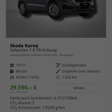
Skoda Karoq
Selection 1.0 TSI 6-Gang
unverbindliche Lieferzeit:
04.09.2026
Neuwagen
Fahrzeugnr.
79777
Getriebe
Schaltgetriebe
Kraftstoff
Benzin
Außenfarbe
Graphite-Grau Metallic
Leistung
85 kW (116 PS)
Kilometerstand
1.002 km
29.590,– €
Details
incl. 19% MwSt.
Verbrauch kombiniert:
6,10 l/100km
CO
-Klasse:
E
2
CO
-Emissionen:
139,00 g/km
2