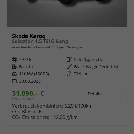
Skoda Karoq
Selection 1.5 TSI 6-Gang
unverbindliche Lieferzeit:
14 Tage
Neuwagen
Fahrzeugnr.
79766
Getriebe
Schaltgetriebe
Kraftstoff
Benzin
Außenfarbe
Black-Magic Perleffekt
Leistung
110 kW (150 PS)
Kilometerstand
729 km
30.03.2026
31.090,– €
Details
incl. 19% MwSt.
Verbrauch kombiniert:
6,20 l/100km
CO
-Klasse:
E
2
CO
-Emissionen:
142,00 g/km
2