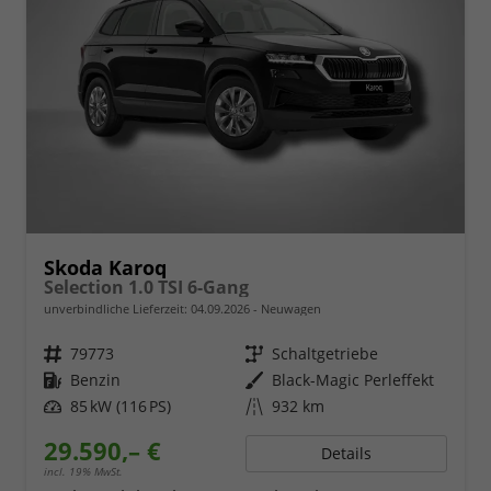
Skoda Karoq
Selection 1.0 TSI 6-Gang
unverbindliche Lieferzeit:
04.09.2026
Neuwagen
Fahrzeugnr.
79773
Getriebe
Schaltgetriebe
Kraftstoff
Benzin
Außenfarbe
Black-Magic Perleffekt
Leistung
85 kW (116 PS)
Kilometerstand
932 km
29.590,– €
Details
incl. 19% MwSt.