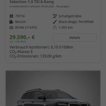
Selection 1.0 TSI 6-Gang
unverbindliche Lieferzeit:
04.09.2026
Neuwagen
Fahrzeugnr.
79774
Getriebe
Schaltgetriebe
Kraftstoff
Benzin
Außenfarbe
Black-Magic Perleffekt
Leistung
85 kW (116 PS)
Kilometerstand
1.455 km
29.590,– €
Details
incl. 19% MwSt.
Verbrauch kombiniert:
6,10 l/100km
CO
-Klasse:
E
2
CO
-Emissionen:
139,00 g/km
2