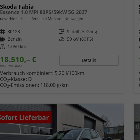
Skoda Fabia
Essence 1.0 MPI 80PS/59kW 5G 2027
unverbindliche Lieferzeit:
4 Monate
Neuwagen
Fahrzeugnr.
80123
Getriebe
Schalt. 5-Gang
Kraftstoff
Benzin
Leistung
59 kW (80 PS)
Kilometerstand
1.050 km
18.510,– €
Details
incl. 19% MwSt.
Verbrauch kombiniert:
5,20 l/100km
CO
-Klasse:
D
2
CO
-Emissionen:
118,00 g/km
2