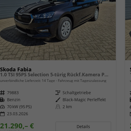
Skoda Fabia
1.0 TSI 95PS Selection 5-türig Rückf.Kamera Parksensoren Sitzheizung Multifunktionslenkrad Klima Skoda-Radio Bluetooth Touchscreen Tempomat Nebelsch. Apple CarPlay + Android Auto
unverbindliche Lieferzeit:
14 Tage
Fahrzeug mit Tageszulassung
Fahrzeugnr.
79883
Getriebe
Schaltgetriebe
Kraftstoff
Benzin
Außenfarbe
Black-Magic Perleffekt
Leistung
70 kW (95 PS)
Kilometerstand
2 km
23.03.2026
21.290,– €
Details