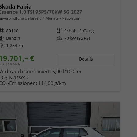
Skoda Fabia
Essence 1.0 TSI 95PS/70kW 5G 2027
unverbindliche Lieferzeit:
4 Monate
Neuwagen
Fahrzeugnr.
80116
Getriebe
Schalt. 5-Gang
Kraftstoff
Benzin
Leistung
70 kW (95 PS)
Kilometerstand
1.283 km
19.701,– €
Details
incl. 19% MwSt.
Verbrauch kombiniert:
5,00 l/100km
CO
-Klasse:
C
2
CO
-Emissionen:
114,00 g/km
2