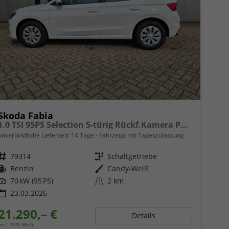
Skoda Fabia
1.0 TSI 95PS Selection 5-türig Rückf.Kamera Parksensoren Sitzheizung Multifunktionslenkrad Klima Skoda-Radio Bluetooth Touchscreen Tempomat Nebelsch. Apple CarPlay + Android Auto
unverbindliche Lieferzeit:
14 Tage
Fahrzeug mit Tageszulassung
Fahrzeugnr.
79314
Getriebe
Schaltgetriebe
Kraftstoff
Benzin
Außenfarbe
Candy-Weiß
Leistung
70 kW (95 PS)
Kilometerstand
2 km
23.03.2026
21.290,– €
Details
incl. 19% MwSt.