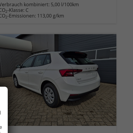
Verbrauch kombiniert:
5,00 l/100km
CO
-Klasse:
C
2
CO
-Emissionen:
113,00 g/km
2
d
e