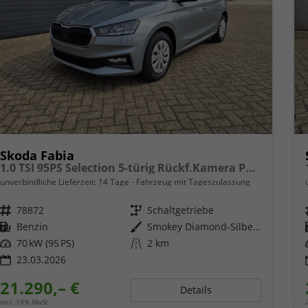
Skoda Fabia
1.0 TSI 95PS Selection 5-türig Rückf.Kamera Parksensoren Sitzheizung Multifunktionslenkrad Klima Skoda-Radio Bluetooth Touchscreen Tempomat Nebelsch. Apple CarPlay + Android Auto
unverbindliche Lieferzeit:
14 Tage
Fahrzeug mit Tageszulassung
Fahrzeugnr.
78872
Getriebe
Schaltgetriebe
Kraftstoff
Benzin
Außenfarbe
Smokey Diamond-Silber Metallic
Leistung
70 kW (95 PS)
Kilometerstand
2 km
23.03.2026
21.290,– €
Details
incl. 19% MwSt.