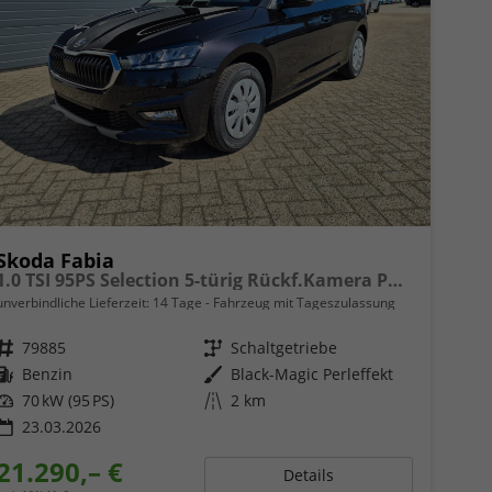
Skoda Fabia
1.0 TSI 95PS Selection 5-türig Rückf.Kamera Parksensoren Sitzheizung Multifunktionslenkrad Klima Skoda-Radio Bluetooth Touchscreen Tempomat Nebelsch. Apple CarPlay + Android Auto
unverbindliche Lieferzeit:
14 Tage
Fahrzeug mit Tageszulassung
Fahrzeugnr.
79885
Getriebe
Schaltgetriebe
Kraftstoff
Benzin
Außenfarbe
Black-Magic Perleffekt
Leistung
70 kW (95 PS)
Kilometerstand
2 km
23.03.2026
21.290,– €
Details