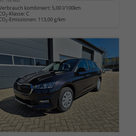
incl. 19% MwSt.
Verbrauch kombiniert:
5,00 l/100km
CO
-Klasse:
C
2
CO
-Emissionen:
113,00 g/km
2