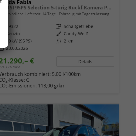
t
Skoda Fabia
1.0 TSI 95PS Selection 5-türig Rückf.Kamera Parksensoren Sitzheizung Multifunktionslenkrad Klima Skoda-Radio Bluetooth Touchscreen Tempomat Nebelsch. Apple CarPlay + Android Auto
unverbindliche Lieferzeit:
14 Tage
Fahrzeug mit Tageszulassung
Fahrzeugnr.
79322
Getriebe
Schaltgetriebe
Kraftstoff
Benzin
Außenfarbe
Candy-Weiß
Leistung
70 kW (95 PS)
Kilometerstand
2 km
23.03.2026
21.290,– €
Details
incl. 19% MwSt.
Verbrauch kombiniert:
5,00 l/100km
CO
-Klasse:
C
2
CO
-Emissionen:
113,00 g/km
2