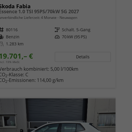
Skoda Fabia
Essence 1.0 TSI 95PS/70kW 5G 2027
unverbindliche Lieferzeit:
4 Monate
Neuwagen
Fahrzeugnr.
80116
Getriebe
Schalt. 5-Gang
Kraftstoff
Benzin
Leistung
70 kW (95 PS)
Kilometerstand
1.283 km
19.701,– €
Details
incl. 19% MwSt.
Verbrauch kombiniert:
5,00 l/100km
CO
-Klasse:
C
2
CO
-Emissionen:
114,00 g/km
2