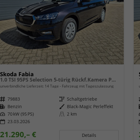
Skoda Fabia
1.0 TSI 95PS Selection 5-türig Rückf.Kamera Parksensoren Sitzheizung Multifunktionslenkrad Klima Skoda-Radio Bluetooth Touchscreen Tempomat Nebelsch. Apple CarPlay + Android Auto
unverbindliche Lieferzeit:
14 Tage
Fahrzeug mit Tageszulassung
Fahrzeugnr.
79883
Getriebe
Schaltgetriebe
Kraftstoff
Benzin
Außenfarbe
Black-Magic Perleffekt
Leistung
70 kW (95 PS)
Kilometerstand
2 km
23.03.2026
21.290,– €
Details