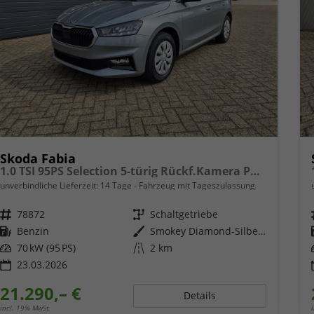
Skoda Fabia
1.0 TSI 95PS Selection 5-türig Rückf.Kamera Parksensoren Sitzheizung Multifunktionslenkrad Klima Skoda-Radio Bluetooth Touchscreen Tempomat Nebelsch. Apple CarPlay + Android Auto
unverbindliche Lieferzeit:
14 Tage
Fahrzeug mit Tageszulassung
Fahrzeugnr.
78872
Getriebe
Schaltgetriebe
Kraftstoff
Benzin
Außenfarbe
Smokey Diamond-Silber Metallic
Leistung
70 kW (95 PS)
Kilometerstand
2 km
23.03.2026
21.290,– €
Details
incl. 19% MwSt.