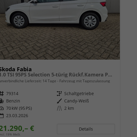
Skoda Fabia
1.0 TSI 95PS Selection 5-türig Rückf.Kamera Parksensoren Sitzheizung Multifunktionslenkrad Klima Skoda-Radio Bluetooth Touchscreen Tempomat Nebelsch. Apple CarPlay + Android Auto
unverbindliche Lieferzeit:
14 Tage
Fahrzeug mit Tageszulassung
Fahrzeugnr.
79314
Getriebe
Schaltgetriebe
Kraftstoff
Benzin
Außenfarbe
Candy-Weiß
Leistung
70 kW (95 PS)
Kilometerstand
2 km
23.03.2026
21.290,– €
Details
incl. 19% MwSt.