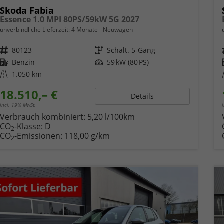
Skoda Fabia
Essence 1.0 MPI 80PS/59kW 5G 2027
unverbindliche Lieferzeit:
4 Monate
Neuwagen
Fahrzeugnr.
80123
Getriebe
Schalt. 5-Gang
Kraftstoff
Benzin
Leistung
59 kW (80 PS)
Kilometerstand
1.050 km
18.510,– €
Details
incl. 19% MwSt.
Verbrauch kombiniert:
5,20 l/100km
CO
-Klasse:
D
2
CO
-Emissionen:
118,00 g/km
2