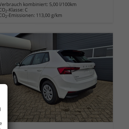
Verbrauch kombiniert:
5,00 l/100km
CO
-Klasse:
C
2
CO
-Emissionen:
113,00 g/km
2
d
e