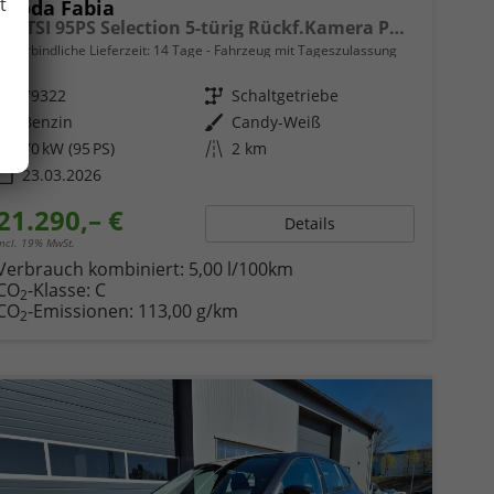
t
Skoda Fabia
1.0 TSI 95PS Selection 5-türig Rückf.Kamera Parksensoren Sitzheizung Multifunktionslenkrad Klima Skoda-Radio Bluetooth Touchscreen Tempomat Nebelsch. Apple CarPlay + Android Auto
unverbindliche Lieferzeit:
14 Tage
Fahrzeug mit Tageszulassung
Fahrzeugnr.
79322
Getriebe
Schaltgetriebe
Kraftstoff
Benzin
Außenfarbe
Candy-Weiß
Leistung
70 kW (95 PS)
Kilometerstand
2 km
23.03.2026
21.290,– €
Details
incl. 19% MwSt.
Verbrauch kombiniert:
5,00 l/100km
CO
-Klasse:
C
2
CO
-Emissionen:
113,00 g/km
2