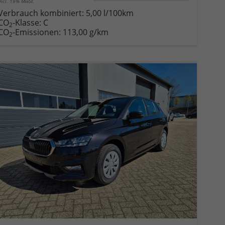
incl. 19% MwSt.
Verbrauch kombiniert:
5,00 l/100km
CO
-Klasse:
C
2
CO
-Emissionen:
113,00 g/km
2