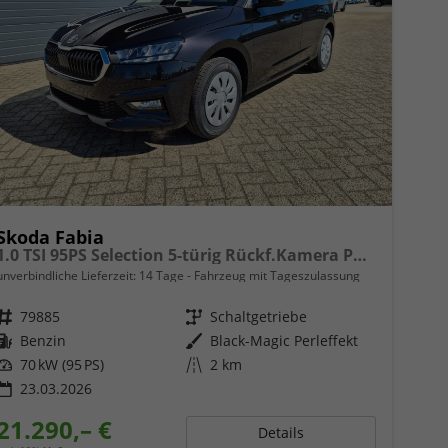
Skoda Fabia
1.0 TSI 95PS Selection 5-türig Rückf.Kamera Parksensoren Sitzheizung Multifunktionslenkrad Klima Skoda-Radio Bluetooth Touchscreen Tempomat Nebelsch. Apple CarPlay + Android Auto
unverbindliche Lieferzeit:
14 Tage
Fahrzeug mit Tageszulassung
Fahrzeugnr.
79885
Getriebe
Schaltgetriebe
Kraftstoff
Benzin
Außenfarbe
Black-Magic Perleffekt
Leistung
70 kW (95 PS)
Kilometerstand
2 km
23.03.2026
21.290,– €
Details