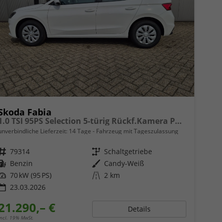
Skoda Fabia
1.0 TSI 95PS Selection 5-türig Rückf.Kamera Parksensoren Sitzheizung Multifunktionslenkrad Klima Skoda-Radio Bluetooth Touchscreen Tempomat Nebelsch. Apple CarPlay + Android Auto
unverbindliche Lieferzeit:
14 Tage
Fahrzeug mit Tageszulassung
Fahrzeugnr.
79314
Getriebe
Schaltgetriebe
Kraftstoff
Benzin
Außenfarbe
Candy-Weiß
Leistung
70 kW (95 PS)
Kilometerstand
2 km
23.03.2026
21.290,– €
Details
incl. 19% MwSt.