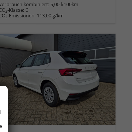
Verbrauch kombiniert:
5,00 l/100km
CO
-Klasse:
C
2
CO
-Emissionen:
113,00 g/km
2
d
e