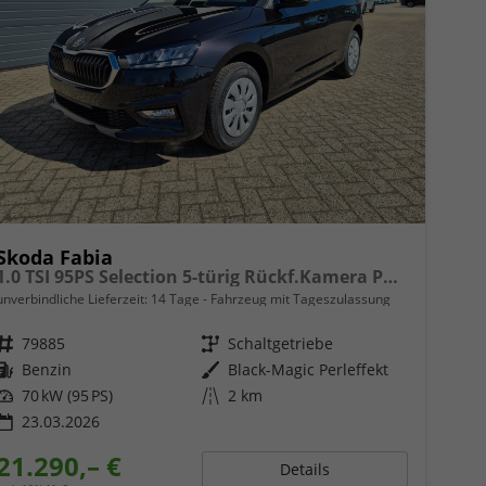
Skoda Fabia
1.0 TSI 95PS Selection 5-türig Rückf.Kamera Parksensoren Sitzheizung Multifunktionslenkrad Klima Skoda-Radio Bluetooth Touchscreen Tempomat Nebelsch. Apple CarPlay + Android Auto
unverbindliche Lieferzeit:
14 Tage
Fahrzeug mit Tageszulassung
Fahrzeugnr.
79885
Getriebe
Schaltgetriebe
Kraftstoff
Benzin
Außenfarbe
Black-Magic Perleffekt
Leistung
70 kW (95 PS)
Kilometerstand
2 km
23.03.2026
21.290,– €
Details