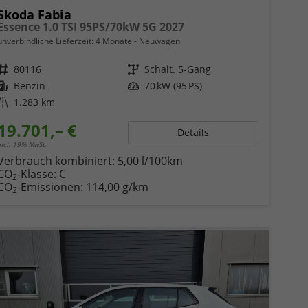
Skoda Fabia
Essence 1.0 TSI 95PS/70kW 5G 2027
unverbindliche Lieferzeit:
4 Monate
Neuwagen
Fahrzeugnr.
80116
Getriebe
Schalt. 5-Gang
Kraftstoff
Benzin
Leistung
70 kW (95 PS)
Kilometerstand
1.283 km
19.701,– €
Details
incl. 19% MwSt.
Verbrauch kombiniert:
5,00 l/100km
CO
-Klasse:
C
2
CO
-Emissionen:
114,00 g/km
2