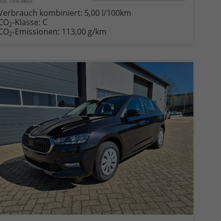
incl. 19% MwSt.
Verbrauch kombiniert:
5,00 l/100km
CO
-Klasse:
C
2
CO
-Emissionen:
113,00 g/km
2