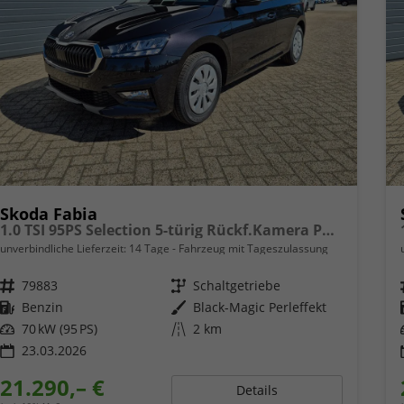
Skoda Fabia
1.0 TSI 95PS Selection 5-türig Rückf.Kamera Parksensoren Sitzheizung Multifunktionslenkrad Klima Skoda-Radio Bluetooth Touchscreen Tempomat Nebelsch. Apple CarPlay + Android Auto
unverbindliche Lieferzeit:
14 Tage
Fahrzeug mit Tageszulassung
Fahrzeugnr.
79883
Getriebe
Schaltgetriebe
Kraftstoff
Benzin
Außenfarbe
Black-Magic Perleffekt
Leistung
70 kW (95 PS)
Kilometerstand
2 km
23.03.2026
21.290,– €
Details