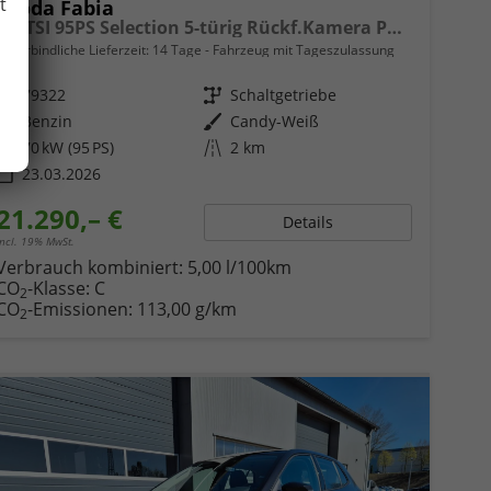
t
Skoda Fabia
1.0 TSI 95PS Selection 5-türig Rückf.Kamera Parksensoren Sitzheizung Multifunktionslenkrad Klima Skoda-Radio Bluetooth Touchscreen Tempomat Nebelsch. Apple CarPlay + Android Auto
unverbindliche Lieferzeit:
14 Tage
Fahrzeug mit Tageszulassung
Fahrzeugnr.
79322
Getriebe
Schaltgetriebe
Kraftstoff
Benzin
Außenfarbe
Candy-Weiß
Leistung
70 kW (95 PS)
Kilometerstand
2 km
23.03.2026
21.290,– €
Details
incl. 19% MwSt.
Verbrauch kombiniert:
5,00 l/100km
CO
-Klasse:
C
2
CO
-Emissionen:
113,00 g/km
2