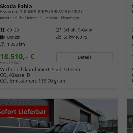
Skoda Fabia
Essence 1.0 MPI 80PS/59kW 5G 2027
unverbindliche Lieferzeit:
4 Monate
Neuwagen
Fahrzeugnr.
80123
Getriebe
Schalt. 5-Gang
Kraftstoff
Benzin
Leistung
59 kW (80 PS)
Kilometerstand
1.050 km
18.510,– €
Details
incl. 19% MwSt.
Verbrauch kombiniert:
5,20 l/100km
CO
-Klasse:
D
2
CO
-Emissionen:
118,00 g/km
2