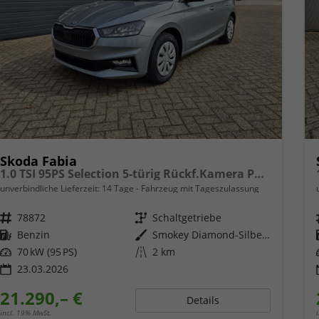
Skoda Fabia
1.0 TSI 95PS Selection 5-türig Rückf.Kamera Parksensoren Sitzheizung Multifunktionslenkrad Klima Skoda-Radio Bluetooth Touchscreen Tempomat Nebelsch. Apple CarPlay + Android Auto
unverbindliche Lieferzeit:
14 Tage
Fahrzeug mit Tageszulassung
Fahrzeugnr.
78872
Getriebe
Schaltgetriebe
Kraftstoff
Benzin
Außenfarbe
Smokey Diamond-Silber Metallic
Leistung
70 kW (95 PS)
Kilometerstand
2 km
23.03.2026
21.290,– €
Details
incl. 19% MwSt.