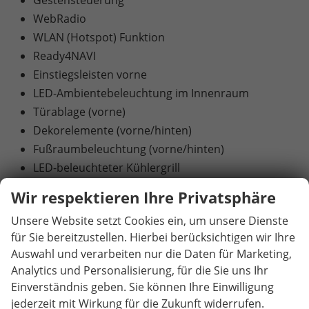
WebRadio
WLAN (Hotspot) Funktion
Ready4NAVI
Einstiegsleisten vorne
LED-Ambientebeleuchtung im Innenraum
Türablage (vorne)
Dekorelemente (vorne/hinten)
Fußraumbeleuchtung (vorne/hinten)
LED-beleuchteter Kühlergrill
Airbags
Wir respektieren Ihre Privatsphäre
Fahrerairbag
Unsere Website setzt Cookies ein, um unsere Dienste
Beifahrerairbag (deaktivierbar)
für Sie bereitzustellen. Hierbei berücksichtigen wir Ihre
Vorhangairbags vorne und hinten
Auswahl und verarbeiten nur die Daten für Marketing,
Seitenairbags vorne (Fahrer- und Beifahrerseite)
Analytics und Personalisierung, für die Sie uns Ihr
Mittelairbag vorne (Fahrerseite)
Einverständnis geben. Sie können Ihre Einwilligung
Stoßfänger, Schweller - SportLine Design
jederzeit mit Wirkung für die Zukunft widerrufen.