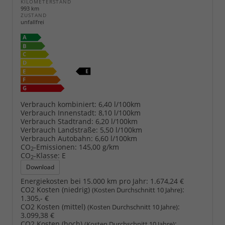
KILOMETERSTAND
993 km
ZUSTAND
unfallfrei
Verbrauch kombiniert:
6,40 l/100km
Verbrauch Innenstadt:
8,10 l/100km
Verbrauch Stadtrand:
6,20 l/100km
Verbrauch Landstraße:
5,50 l/100km
Verbrauch Autobahn:
6,60 l/100km
CO
-Emissionen:
145,00 g/km
2
CO
-Klasse:
E
2
Download
Energiekosten bei 15.000 km pro Jahr:
1.674,24 €
CO2 Kosten (niedrig)
:
(Kosten Durchschnitt 10 Jahre)
1.305,- €
CO2 Kosten (mittel)
:
(Kosten Durchschnitt 10 Jahre)
3.099,38 €
CO2 Kosten (hoch)
:
(Kosten Durchschnitt 10 Jahre)