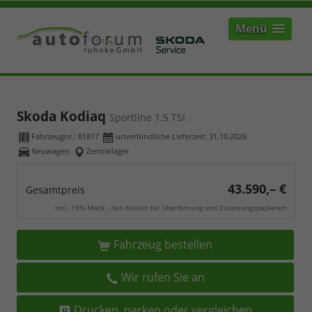
Menü
Skoda Kodiaq
Sportline 1.5 TSI
Fahrzeugnr.:
81817
unverbindliche Lieferzeit:
31.10.2026
Neuwagen
Zentrallager
43.590,– €
Gesamtpreis
incl. 19% MwSt., den Kosten für Überführung und Zulassungspapieren
Fahrzeug bestellen
Wir rufen Sie an
Drucken, parken oder vergleichen