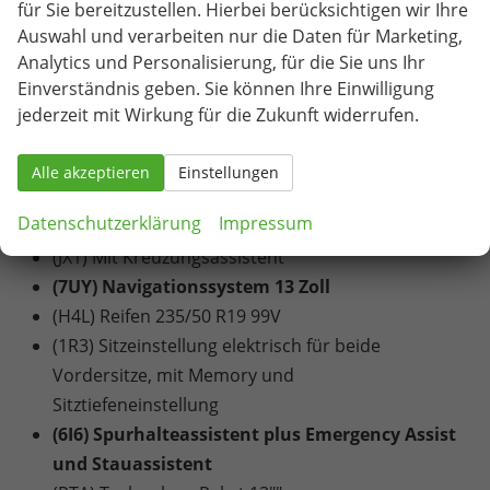
für Sie bereitzustellen. Hierbei berücksichtigen wir Ihre
charge)
Auswahl und verarbeiten nur die Daten für Marketing,
(5I6) Komfortöffnung Heckklappe (Virtuelles
Analytics und Personalisierung, für die Sie uns Ihr
Pedal) plus Easy Close
Einverständnis geben. Sie können Ihre Einwilligung
(8VQ) Rückleuchten in LED-Technik
jederzeit mit Wirkung für die Zukunft widerrufen.
(76C) Ladekabel Mode3 Typ2 3 16A
(53R) Leichtmetallräder 7 1/2J x 19
Alle akzeptieren
Einstellungen
(8I6) Lendenwirbelstütze, pneumatisch einstellbar
Datenschutzerklärung
Impressum
beidseitig
(JX1) Mit Kreuzungsassistent
(7UY) Navigationssystem 13 Zoll
(H4L) Reifen 235/50 R19 99V
(1R3) Sitzeinstellung elektrisch für beide
Vordersitze, mit Memory und
Sitztiefeneinstellung
(6I6) Spurhalteassistent plus Emergency Assist
und Stauassistent