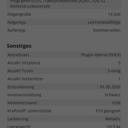
Programm (ESP), Traktionskontrolle (ASR/CTS/ETS),
Reifendruckkontrolle
Felgengröße
19 Zoll
Felgentyp
Leichtmetallfelge
Reifentyp
Sommerreifen
Sonstiges
Antriebsart
Plugin-Hybrid (PHEV)
Anzahl Sitzplätze
5
Anzahl Türen
5-türig
Anzahl Vorbesitzer
1
Erstzulassung
01.05.2026
Innenausstattung
Schwarz
Kilometerstand
1036
Kraftstoff: unterstützte
E10 geeignet
Lackierung
Metallic
Leergewicht
1913 kg