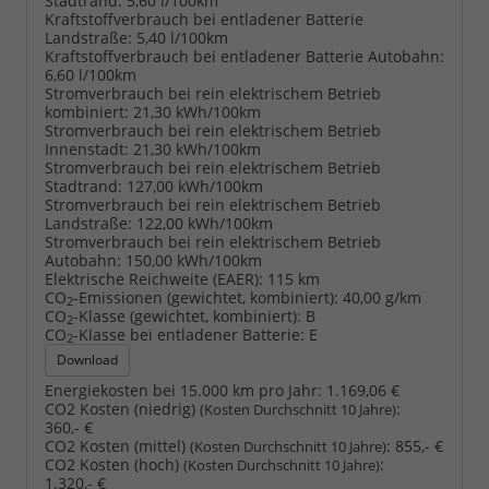
Stadtrand:
5,60 l/100km
Kraftstoffverbrauch bei entladener Batterie
Landstraße:
5,40 l/100km
Kraftstoffverbrauch bei entladener Batterie Autobahn:
6,60 l/100km
Stromverbrauch bei rein elektrischem Betrieb
kombiniert:
21,30 kWh/100km
Stromverbrauch bei rein elektrischem Betrieb
Innenstadt:
21,30 kWh/100km
Stromverbrauch bei rein elektrischem Betrieb
Stadtrand:
127,00 kWh/100km
Stromverbrauch bei rein elektrischem Betrieb
Landstraße:
122,00 kWh/100km
Stromverbrauch bei rein elektrischem Betrieb
Autobahn:
150,00 kWh/100km
Elektrische Reichweite (EAER):
115 km
CO
-Emissionen (gewichtet, kombiniert):
40,00 g/km
2
CO
-Klasse (gewichtet, kombiniert):
B
2
CO
-Klasse bei entladener Batterie:
E
2
Download
Energiekosten bei 15.000 km pro Jahr:
1.169,06 €
CO2 Kosten (niedrig)
:
(Kosten Durchschnitt 10 Jahre)
360,- €
CO2 Kosten (mittel)
:
855,- €
(Kosten Durchschnitt 10 Jahre)
CO2 Kosten (hoch)
:
(Kosten Durchschnitt 10 Jahre)
1.320,- €