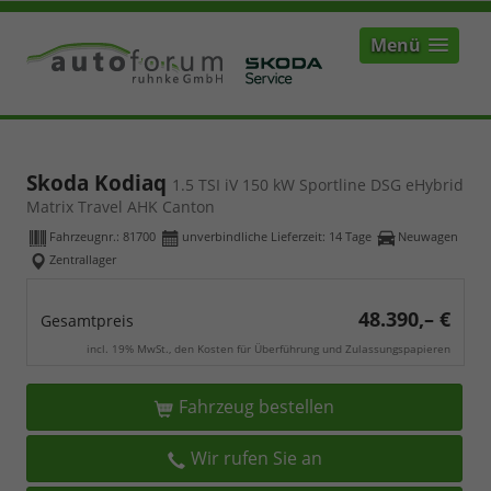
Menü
Skoda Kodiaq
1.5 TSI iV 150 kW Sportline DSG eHybrid
Matrix Travel AHK Canton
Fahrzeugnr.:
81700
unverbindliche Lieferzeit:
14 Tage
Neuwagen
Zentrallager
48.390,– €
Gesamtpreis
incl. 19% MwSt., den Kosten für Überführung und Zulassungspapieren
Fahrzeug bestellen
Wir rufen Sie an