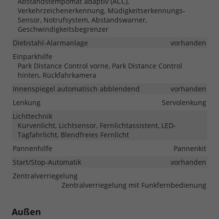
Abstandstempomat adaptiv (ACC),
Verkehrzeichenerkennung, Müdigkeitserkennungs-
Sensor, Notrufsystem, Abstandswarner,
Geschwindigkeitsbegrenzer
Diebstahl-Alarmanlage
vorhanden
Einparkhilfe
Park Distance Control vorne, Park Distance Control
hinten, Rückfahrkamera
Innenspiegel automatisch abblendend
vorhanden
Lenkung
Servolenkung
Lichttechnik
Kurvenlicht, Lichtsensor, Fernlichtassistent, LED-
Tagfahrlicht, Blendfreies Fernlicht
Pannenhilfe
Pannenkit
Start/Stop-Automatik
vorhanden
Zentralverriegelung
Zentralverriegelung mit Funkfernbedienung
Außen