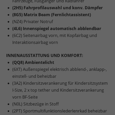
Fahrzeuge, Fußgänger und Radfahrer
(2H5) Fahrprofilauswahl und konv. Dämpfer
(8G5) Matrix Beam (Fernlichtassistent)
(NZ4) Privater Notruf
(4L6) Innenspiegel automatisch abblendbar
(6C2) Seitenairbag vorn, mit Kopfairbag und
Interaktionsairbag vorn
INNENAUSSTATTUNG UND KOMFORT:
(QQ8) Ambientelicht
(6XT) Außenspiegel elektrisch abblend-, anklapp-,
einstell- und beheizbar
(3A2) Kindersitzverankerung für Kindersitzsystem
I-Size, 2 x top tether und Kindersitzverankerung
vorn BF-Seite
(N0L) Sitzbezüge in Stoff
(2PT) Sportmultifunktionslederlenrkad beheizbar