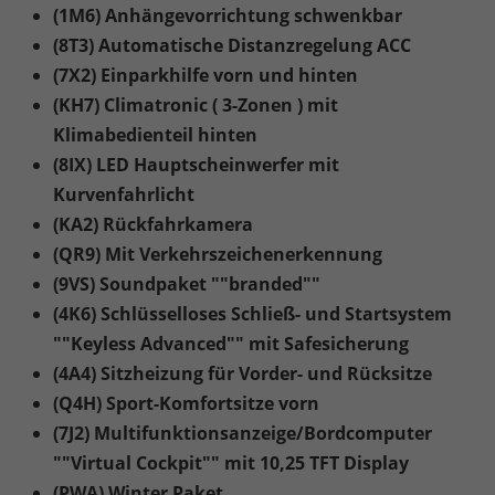
(1M6) Anhängevorrichtung schwenkbar
(8T3) Automatische Distanzregelung ACC
(7X2) Einparkhilfe vorn und hinten
(KH7) Climatronic ( 3-Zonen ) mit
Klimabedienteil hinten
(8IX) LED Hauptscheinwerfer mit
Kurvenfahrlicht
(KA2) Rückfahrkamera
(QR9) Mit Verkehrszeichenerkennung
(9VS) Soundpaket ""branded""
(4K6) Schlüsselloses Schließ- und Startsystem
""Keyless Advanced"" mit Safesicherung
(4A4) Sitzheizung für Vorder- und Rücksitze
(Q4H) Sport-Komfortsitze vorn
(7J2) Multifunktionsanzeige/Bordcomputer
""Virtual Cockpit"" mit 10,25 TFT Display
(PWA) Winter Paket