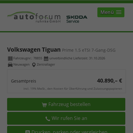
Menü
Volkswagen Tiguan
Prime 1.5 eTSI 7-Gang-DSG
Fahrzeugnr.:
78855
unverbindliche Lieferzeit:
31.10.2026
Neuwagen
Zentrallager
40.890,– €
Gesamtpreis
incl. 19% MwSt., den Kosten für Überführung und Zulassungspapieren
Fahrzeug bestellen
Wir rufen Sie an
Drucken, parken oder vergleichen