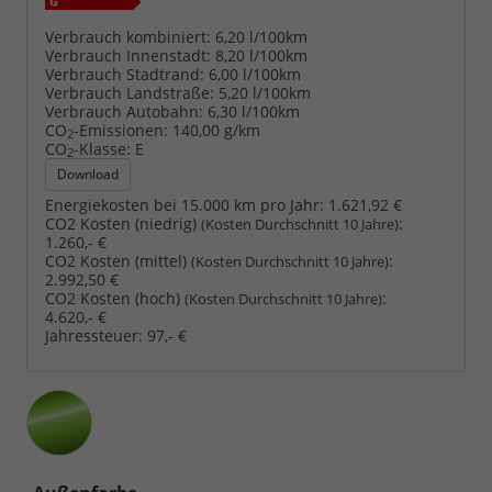
Verbrauch kombiniert:
6,20 l/100km
Verbrauch Innenstadt:
8,20 l/100km
Verbrauch Stadtrand:
6,00 l/100km
Verbrauch Landstraße:
5,20 l/100km
Verbrauch Autobahn:
6,30 l/100km
CO
-Emissionen:
140,00 g/km
2
CO
-Klasse:
E
2
Download
Energiekosten bei 15.000 km pro Jahr:
1.621,92 €
CO2 Kosten (niedrig)
:
(Kosten Durchschnitt 10 Jahre)
1.260,- €
CO2 Kosten (mittel)
:
(Kosten Durchschnitt 10 Jahre)
2.992,50 €
CO2 Kosten (hoch)
:
(Kosten Durchschnitt 10 Jahre)
4.620,- €
Jahressteuer:
97,- €