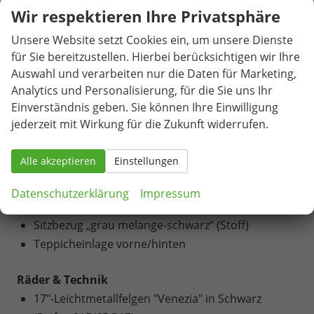
Wir respektieren Ihre Privatsphäre
Klimaautomatik mit elektronischer Steuerung
auch vom Rücksitz aus steuerbar
Unsere Website setzt Cookies ein, um unsere Dienste
Klimaanlage "Air Care Climatronic" mit Aktiv-
für Sie bereitzustellen. Hierbei berücksichtigen wir Ihre
Kombifilter, Bedienelementen hinten und 2-
Auswahl und verarbeiten nur die Daten für Marketing,
Analytics und Personalisierung, für die Sie uns Ihr
Zonen-Temperaturregelung
Einverständnis geben. Sie können Ihre Einwilligung
Komfortsitze vorne
jederzeit mit Wirkung für die Zukunft widerrufen.
Kopfstützen vorne (höhenverstellbar)
Lendenwirbelstützen vorn pneumatisch
Alle akzeptieren
Einstellungen
einstellbar
Mittelarmlehne vorn, mit Staufach
Datenschutzerklärung
Impressum
Multifunktionslenkrad in Leder, mit Schaltwippen
Sitzbezug „grau melange-schwarz“ (Stoff)
Teppicheinlage vorne/hinten
Räder & Technik
17"-Leichtmetallfelgen "Venezia" in Schwarz