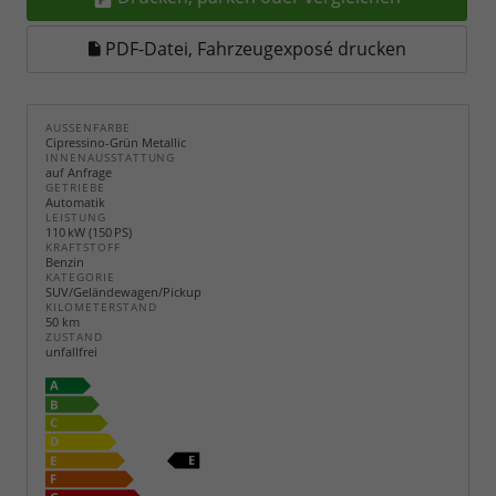
PDF-Datei, Fahrzeugexposé drucken
AUSSENFARBE
Cipressino-Grün Metallic
INNENAUSSTATTUNG
auf Anfrage
GETRIEBE
Automatik
LEISTUNG
110 kW (150 PS)
KRAFTSTOFF
Benzin
KATEGORIE
SUV/Geländewagen/Pickup
KILOMETERSTAND
50 km
ZUSTAND
unfallfrei