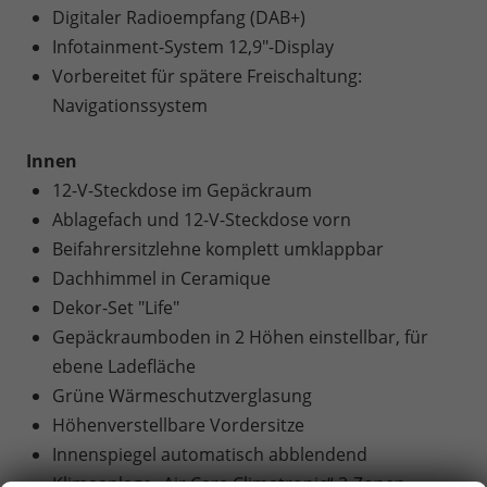
Digitaler Radioempfang (DAB+)
Infotainment-System 12,9"-Display
Vorbereitet für spätere Freischaltung:
Navigationssystem
Innen
12-V-Steckdose im Gepäckraum
Ablagefach und 12-V-Steckdose vorn
Beifahrersitzlehne komplett umklappbar
Dachhimmel in Ceramique
Dekor-Set "Life"
Gepäckraumboden in 2 Höhen einstellbar, für
ebene Ladefläche
Grüne Wärmeschutzverglasung
Höhenverstellbare Vordersitze
Innenspiegel automatisch abblendend
Klimaanlage „Air Care Climatronic“ 3-Zonen-