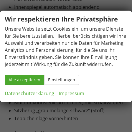
Innenspiegel automatisch abblendend
Klimaanlage „Air Care Climatronic“ 3-Zonen-
Wir respektieren Ihre Privatsphäre
Klimaautomatik mit elektronischer Steuerung
Unsere Website setzt Cookies ein, um unsere Dienste
auch vom Rücksitz aus steuerbar
für Sie bereitzustellen. Hierbei berücksichtigen wir Ihre
Klimaanlage "Air Care Climatronic" mit Aktiv-
Auswahl und verarbeiten nur die Daten für Marketing,
Kombifilter, Bedienelementen hinten und 2-
Analytics und Personalisierung, für die Sie uns Ihr
Zonen-Temperaturregelung
Einverständnis geben. Sie können Ihre Einwilligung
Komfortsitze vorne
jederzeit mit Wirkung für die Zukunft widerrufen.
Kopfstützen vorne (höhenverstellbar)
Lendenwirbelstützen vorn pneumatisch
Alle akzeptieren
Einstellungen
einstellbar
Datenschutzerklärung
Impressum
Mittelarmlehne vorn, mit Staufach
Multifunktionslenkrad in Leder, mit Schaltwippen
Sitzbezug „grau melange-schwarz“ (Stoff)
Teppicheinlage vorne/hinten