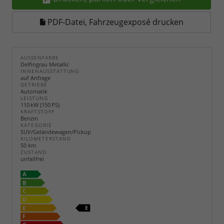
PDF-Datei, Fahrzeugexposé drucken
AUSSENFARBE
Delfingrau Metallic
INNENAUSSTATTUNG
auf Anfrage
GETRIEBE
Automatik
LEISTUNG
110 kW (150 PS)
KRAFTSTOFF
Benzin
KATEGORIE
SUV/Geländewagen/Pickup
KILOMETERSTAND
50 km
ZUSTAND
unfallfrei