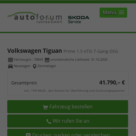
Menü
Volkswagen Tiguan
Prime 1.5 eTSI 7-Gang-DSG
Fahrzeugnr.:
78843
unverbindliche Lieferzeit:
31.10.2026
Neuwagen
Zentrallager
41.790,– €
Gesamtpreis
incl. 19% MwSt., den Kosten für Überführung und Zulassungspapieren
Fahrzeug bestellen
Wir rufen Sie an
Drucken, parken oder vergleichen