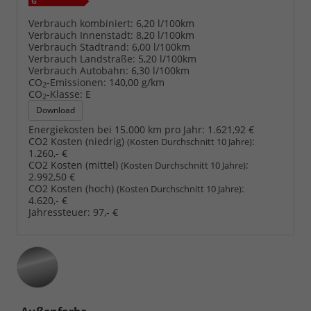
Verbrauch kombiniert:
6,20 l/100km
Verbrauch Innenstadt:
8,20 l/100km
Verbrauch Stadtrand:
6,00 l/100km
Verbrauch Landstraße:
5,20 l/100km
Verbrauch Autobahn:
6,30 l/100km
CO
-Emissionen:
140,00 g/km
2
CO
-Klasse:
E
2
Download
Energiekosten bei 15.000 km pro Jahr:
1.621,92 €
CO2 Kosten (niedrig)
:
(Kosten Durchschnitt 10 Jahre)
1.260,- €
CO2 Kosten (mittel)
:
(Kosten Durchschnitt 10 Jahre)
2.992,50 €
CO2 Kosten (hoch)
:
(Kosten Durchschnitt 10 Jahre)
4.620,- €
Jahressteuer:
97,- €